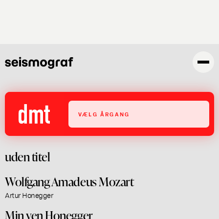
Skip
to
main
content
VÆLG ÅRGANG
uden titel
Wolfgang Amadeus Mozart
Artur Honegger
Min ven Honegger