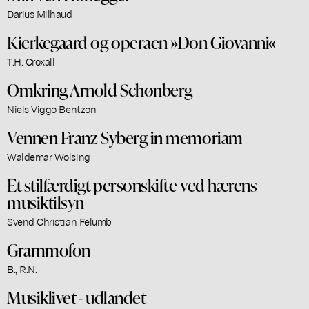
Darius Milhaud
Kierkegaard og operaen »Don Giovanni«
T.H. Croxall
Omkring Arnold Schønberg
Niels Viggo Bentzon
Vennen Franz Syberg in memoriam
Waldemar Wolsing
Et stilfærdigt personskifte ved hærens
musiktilsyn
Svend Christian Felumb
Grammofon
B., R.N.
Musiklivet - udlandet