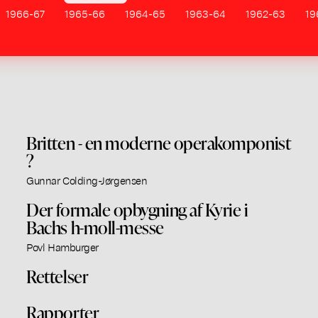
1966-67
1965-66
1964-65
1963-64
1962-63
19
Britten - en moderne operakomponist
?
Gunnar Colding-Jørgensen
Der formale opbygning af Kyrie i
Bachs h-moll-messe
Povl Hamburger
Rettelser
Rapporter