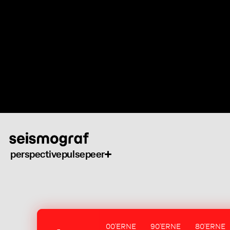
Skip
to
main
content
perspective
pulse
peer
00'ERNE
90'ERNE
80'ERNE