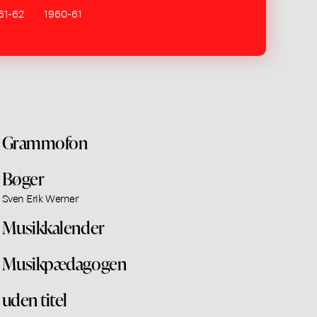
61-62
1960-61
Grammofon
Bøger
Sven Erik Werner
Musikkalender
Musikpædagogen
uden titel