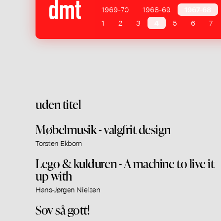
1969-70
1968-69
1967-68
1
2
3
4
5
6
7
uden titel
Møbelmusik - valgfrit design
Torsten Ekbom
Lego & kulduren - A machine to live it
up with
Hans-Jørgen Nielsen
Sov så gott!