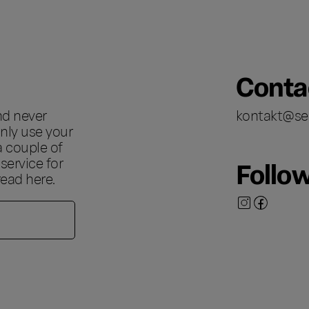
Conta
nd never
kontakt@se
nly use your
a couple of
ervice for
Follo
 read
here
.