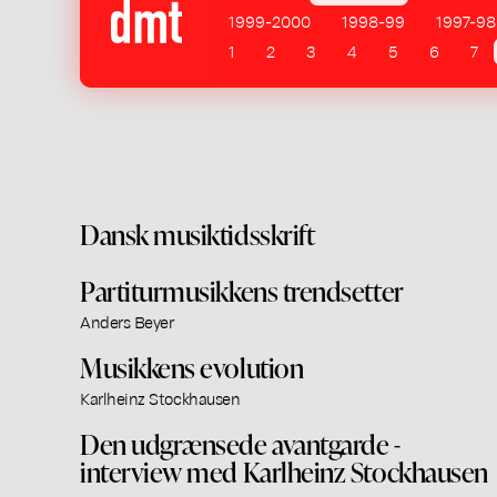
1999-2000
1998-99
1997-98
1
2
3
4
5
6
7
Dansk musiktidsskrift
Partiturmusikkens trendsetter
Anders Beyer
Musikkens evolution
Karlheinz Stockhausen
Den udgrænsede avantgarde -
interview med Karlheinz Stockhausen