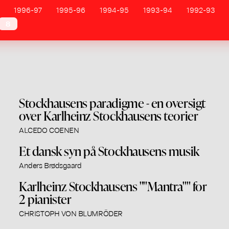
1996-97
1995-96
1994-95
1993-94
1992-93
8
Stockhausens paradigme - en oversigt
over Karlheinz Stockhausens teorier
ALCEDO COENEN
Et dansk syn på Stockhausens musik
Anders Brødsgaard
Karlheinz Stockhausens ""Mantra"" for
2 pianister
CHRISTOPH VON BLUMRÖDER