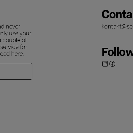
Conta
nd never
kontakt@se
nly use your
a couple of
ervice for
Follo
 read
here
.