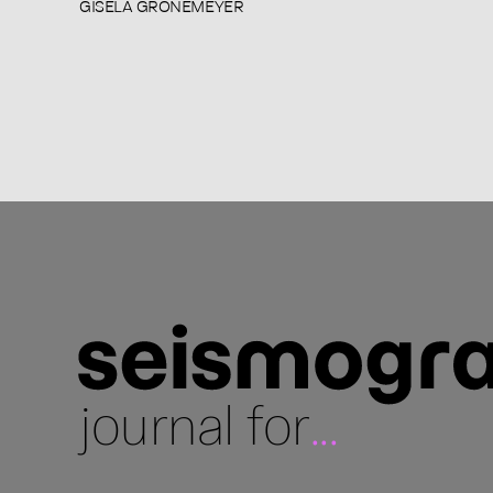
GISELA GRONEMEYER
journal for
...