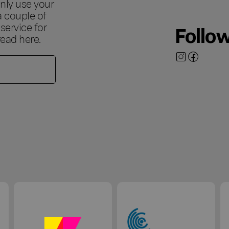
nly use your
a couple of
ervice for
Follo
 read
here
.