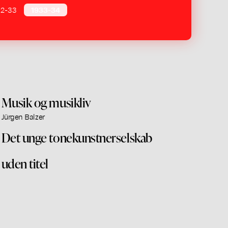
32-33
1933-34
Musik og musikliv
Jürgen Balzer
Det unge tonekunstnerselskab
uden titel