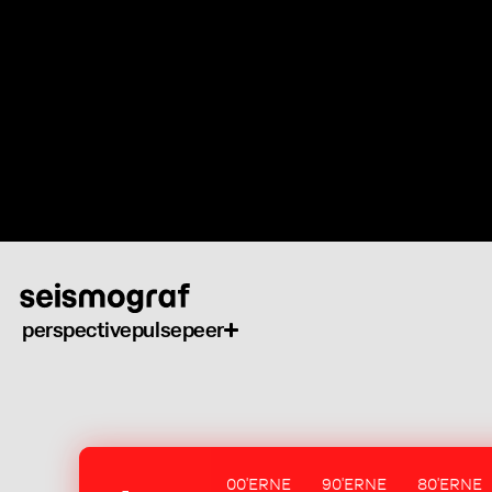
Skip
to
main
content
perspective
pulse
peer
00'ERNE
90'ERNE
80'ERNE