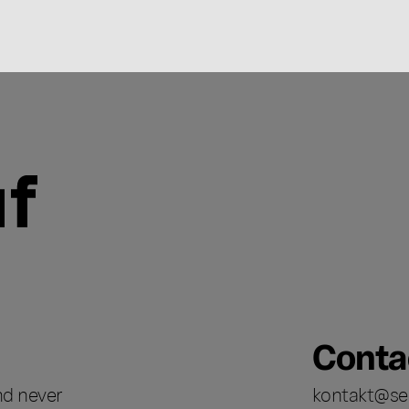
Conta
nd never
kontakt@se