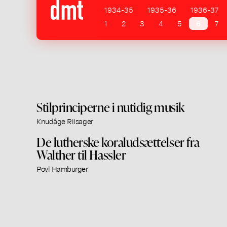
1934-35
1935-36
1936-37
1
2
3
4
5
6
7
Stilprinciperne i nutidig musik
Knudåge Riisager
De lutherske koraludsættelser fra
Walther til Hassler
Povl Hamburger