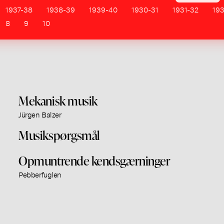
1937-38
1938-39
1939-40
1930-31
1931-32
19
8
9
10
Mekanisk musik
Jürgen Balzer
Musikspørgsmål
Opmuntrende kendsgærninger
Pebberfuglen