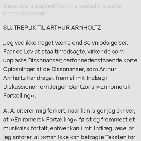
The article is scanned from the printed magazine;
errors may occur
SLUTREPLIK TIL ARTHUR ARNHOLTZ
,Jeg ved ikke noget værre end Selvniodsigelser.
Faar de Lov at staa timodsagte, virker de som
uopløste Dissonanser; derfor nedenstaaende korte
Opløsninger af de Dissonanser, som Arthur
Arnholtz har draget frem af mit Indlæg i
Diskussionen om Jørgen Bentzons »En romersk
Fortælling«.
A. A. citerer mig forkert, naar lian .siger jeg skriver,
at »En romersk Fortælling« først og fremmest et-
musikalsk fortalt, enhver kan i mit Indlæg læse, at
jeg anfører, at »man ikke kan betragte Teksten for