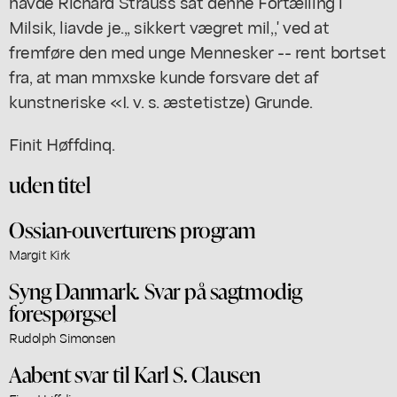
havde Richard Strauss sat denne Fortælling i
Milsik, liavde je.,, sikkert vægret mil,,' ved at
fremføre den med unge Mennesker -- rent bortset
fra, at man mmxske kunde forsvare det af
kunstneriske «I. v. s. æstetistze) Grunde.
Finit Høffdinq.
uden titel
Ossian-ouverturens program
Margit Kirk
Syng Danmark. Svar på sagtmodig
forespørgsel
Rudolph Simonsen
Aabent svar til Karl S. Clausen