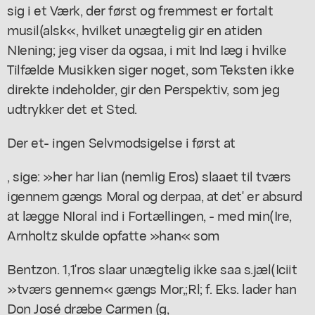
sig i et Værk, der først og fremmest er fortalt
musil(alsk«, hvilket unægtelig gir en atiden
NIening; jeg viser da ogsaa, i mit Ind Iæg i hvilke
Tilfælde Musikken siger noget, som Teksten ikke
direkte indeholder, gir den Perspektiv, som jeg
udtrykker det et Sted.
Der et- ingen Selvmodsigelse i først at
, sige: »her har lian (nemlig Eros) slaaet til tværs
igennem gængs Moral og derpaa, at det' er absurd
at lægge NIoral ind i Fortællingen, - med min(Ire,
Arnholtz skulde opfatte »han« som
Bentzon. 1,1'ros slaar unægtelig ikke saa s.jæl(Iciit
»tværs gennem« gængs Mor,;Rl; f. Eks. lader han
Don José dræbe Carmen (g,