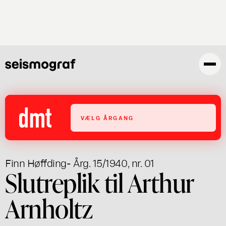
Skip
to
main
content
VÆLG ÅRGANG
Finn Høffding
- Årg. 15/1940, nr. 01
Slutreplik til Arthur
Arnholtz