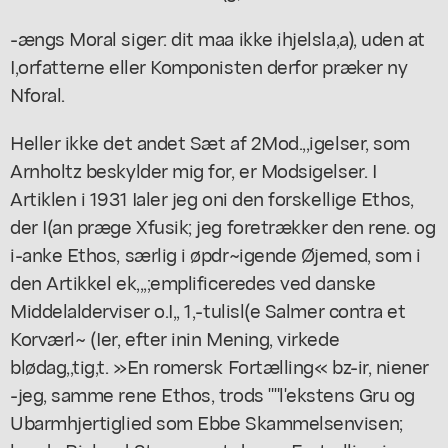
-ængs Moral siger: dit maa ikke ihjelsla,a), uden at
I,orfatterne eller Komponisten derfor præker ny
Nforal.
Heller ikke det andet Sæt af 2Mod.,,igelser, som
Arnholtz beskylder mig for, er Modsigelser. I
Artiklen i 1931 Ialer jeg oni den forskellige Ethos,
der I(an præge Xfusik; jeg foretrækker den rene. og
i-anke Ethos, særlig i øpdr~igende Øjemed, som i
den Artikkel ek,,,;emplificeredes ved danske
Middelalderviser o.I,, 1,-tulisl(e Salmer contra et
Korværl~ (Ier, efter inin Mening, virkede
blødag,,tig,t. »En romersk Fortælling« bz-ir, niener
-jeg, samme rene Ethos, trods ""l'ekstens Gru og
Ubarmhjertiglied som Ebbe Skammelsenvisen;