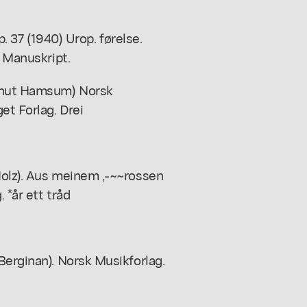
p. 37 (1940) Urop. førelse.
. Manuskript.
(Knut Hamsum) Norsk
et Forlag. Drei
Holz). Aus meinem ,-~~rossen
 *år ett tråd
Berginan). Norsk Musikforlag.