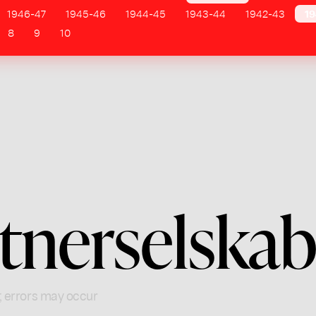
1946-47
1945-46
1944-45
1943-44
1942-43
19
8
9
10
tnerselska
; errors may occur