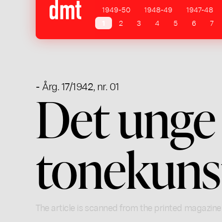
1949-50
1948-49
1947-48
1
2
3
4
5
6
7
- Årg. 17/1942, nr. 01
Det unge
tonekuns
The article is scanned from the printed magazine