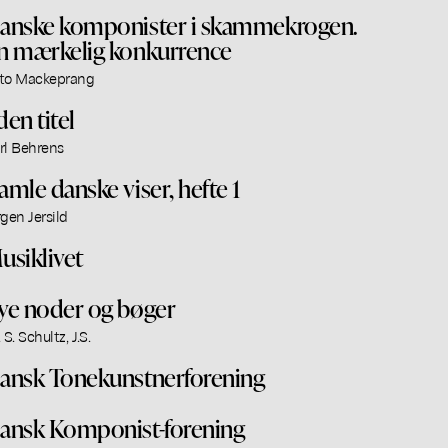
anske komponister i skammekrogen.
n mærkelig konkurrence
to Mackeprang
den titel
rl Behrens
amle danske viser, hefte 1
rgen Jersild
usiklivet
ye noder og bøger
 S. Schultz, J.S.
ansk Tonekunstnerforening
ansk Komponist-forening