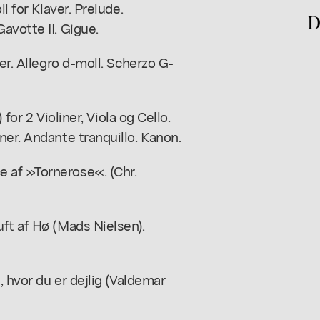
l for Klaver. Prelude.
D
avotte II. Gigue.
er. Allegro d-moll. Scherzo G-
 for 2 Violiner, Viola og Cello.
ner. Andante tranquillo. Kanon.
 af »Tornerose«. (Chr.
ft af Hø (Mads Nielsen).
, hvor du er dejlig (Valdemar