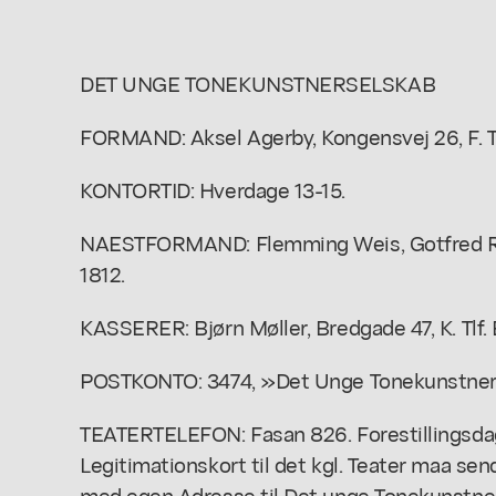
DET UNGE TONEKUNSTNERSELSKAB
FORMAND: Aksel Agerby, Kongensvej 26, F. Tl
KONTORTID: Hverdage 13-15.
NAESTFORMAND: Flemming Weis, Gotfred Rode
1812.
KASSERER: Bjørn Møller, Bredgade 47, K. Tlf.
POSTKONTO: 3474, »Det Unge Tonekunstners
TEATERTELEFON: Fasan 826. Forestillingsdag
Legitimationskort til det kgl. Teater maa se
med egen Adresse til Det unge Tonekunstner