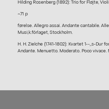
Hilding Rosenberg (1892): Trio for Fløjte, Violin 
~71 p
førelse. Allegro assai. Andante cantabile. All
Musi,k.fórlaget, Stockholm.
H. H. Zielche (1741-1802): Kvartet 1--,,s-Dur for
Andante. Menuetto. Moderato. Poco vivace. 