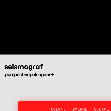
Skip
to
main
content
perspective
pulse
peer
00'ERNE
90'ERNE
80'ERNE