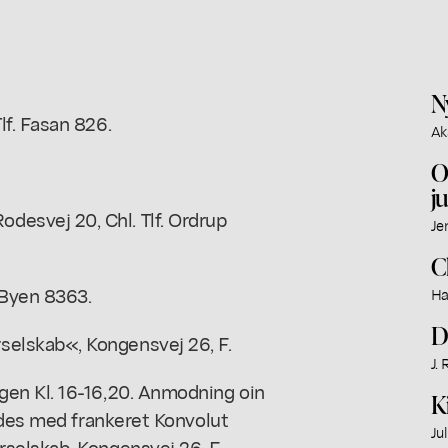
N
f. Fasan 826.
Ak
O
j
svej 20, Chl. Tlf. Ordrup
Je
C
 Byen 8363.
Ha
D
elskab«, Kongensvej 26, F.
J.
en Kl. 16-16,20. Anmodning oin
K
ndes med frankeret Konvolut
Ju
selskab, Kongensvej 26, F.