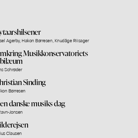
ytaarshilsener
sel Agerby, Hakon Børresen, Knudåge Riisager
mkring Musikkonservatoriets
ubilæum
ns Schrøder
hristian Sinding
kon Børresen
en danske musiks dag
 Ravn-Jonsen
ilderejsen
lius Clausen