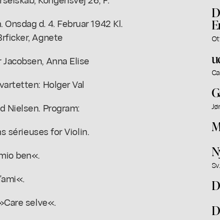
D
 Onsdag d. 4. Februar 1942 Kl.
E
rficker, Agnete
Ot
u
r Jacobsen, Anna Elise
Ca
vartetten: Holger Val
G
d Nielsen. Program:
Jø
M
ns sérieuses for Violin.
N
 mio ben«.
Sv.
m'ami«.
D
 »Care selve«.
D