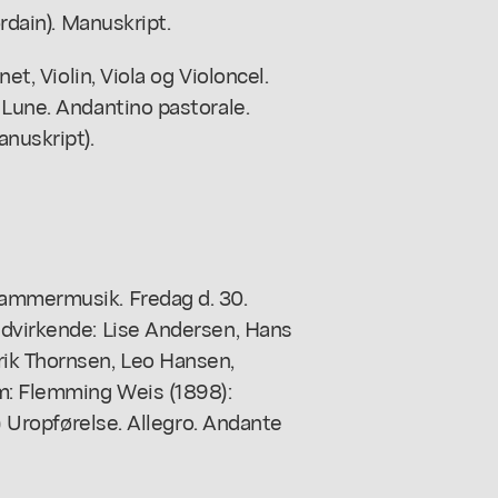
ørdain). Manuskript.
et, Violin, Viola og Violoncel.
 Lune. Andantino pastorale.
anuskript).
Kammermusik. Fredag d. 30.
edvirkende: Lise Andersen, Hans
rik Thornsen, Leo Hansen,
m: Flemming Weis (1898):
9) Uropførelse. Allegro. Andante