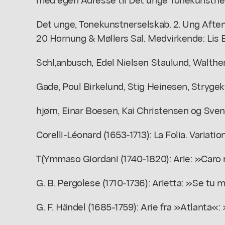
Det unge, Tonekunstnerselskab. 2. Ung Aften.
20 Hornung & Møllers Sal. Medvirkende: Lis B
Schl,anbusch, Edel Nielsen Staulund, Walthe
Gade, Poul Birkelund, Stig Heinesen, Strygek
hjørn, Einar Boesen, Kai Christensen og Sven
Corelli-Léonard (1653-1713): La Folia. Variatio
T(Ymmaso Giordani (1740-1820): Arie: »Caro
G. B. Pergolese (1710-1736): Arietta: »Se tu 
G. F. Händel (1685-1759): Arie fra »Atlanta«: