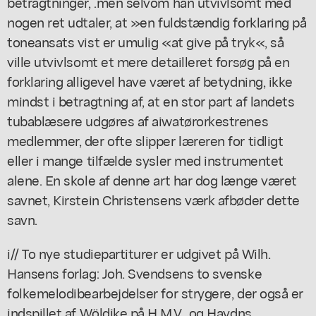
betragtninger, .men selvom han utvivlsomt med
nogen ret udtaler, at »en fuldstændig forklaring på
toneansats vist er umulig «at give på tryk«, så
ville utvivlsomt et mere detailleret forsøg på en
forklaring alligevel have været af betydning, ikke
mindst i betragtning af, at en stor part af landets
tubablæsere udgøres af aiwatørorkestrenes
medlemmer, der ofte slipper læreren for tidligt
eller i mange tilfælde sysler med instrumentet
alene. En skole af denne art har dog længe været
savnet, Kirstein Christensens værk afbøder dette
savn.
i// To nye studiepartiturer er udgivet på Wilh.
Hansens forlag: Joh. Svendsens to svenske
folkemelodibearbejdelser for strygere, der også er
indspillet af Wöldike på H.M.V., og Haydns