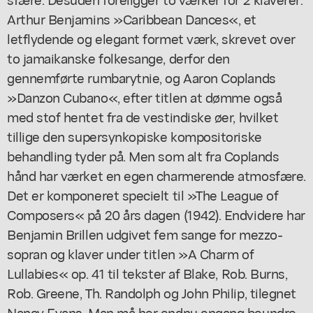
Arthur Benjamins »Caribbean Dances«, et
letflydende og elegant formet værk, skrevet over
to jamaikanske folkesange, derfor den
gennemførte rumbarytnie, og Aaron Coplands
»Danzon Cubano«, efter titlen at dømme også
med stof hentet fra de vestindiske øer, hvilket
tillige den supersynkopiske kompositoriske
behandling tyder på. Men som alt fra Coplands
hånd har værket en egen charmerende atmosfære.
Det er komponeret specielt til »The League of
Composers« på 20 års dagen (1942). Endvidere har
Benjamin Brillen udgivet fem sange for mezzo-
sopran og klaver under titlen »A Charm of
Lullabies« op. 41 til tekster af Blake, Rob. Burns,
Rob. Greene, Th. Randolph og John Philip, tilegnet
Nancy Evans. Man må her endnu engang beundre