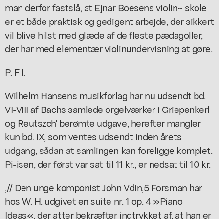
man derfor fastslå, at Ejnar Boesens violin~ skole
er et både praktisk og gedigent arbejde, der sikkert
vil blive hilst med glæde af de fleste pædagoller,
der har med elementær violinundervisning at gøre.
P. F I.
Wilhelm Hansens musikforlag har nu udsendt bd.
VI-VIII af Bachs samlede orgelværker i Griepenkerl
og Reutszch' berømte udgave, herefter mangler
kun bd. IX, som ventes udsendt inden årets
udgang, sådan at samlingen kan foreligge komplet.
Pi-isen, der først var sat til 11 kr., er nedsat til 10 kr.
,// Den unge komponist John Vdin,5 Forsman har
hos W. H. udgivet en suite nr. 1 op. 4 »Piano
Ideas«, der atter bekræfter indtrykket af, at han er