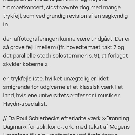
trompetkoncert, sidstnævnte dog med mange
trykfejl, som ved grundig revision af en sagkyndig
in
den affotograferingen kunne være undgået. Der er
så grove fejl imellem (jfr. hovedtemaet takt 7 og
det parallelle sted i solosteminen s. 9), at forlaget
skylder køberne z,
en trykfejlsliste, hvilket unægtelig er lidet
smigrende for udgiverne af et klassisk værk i et
land, hvis ene universitetsprofessor i musik er
Haydn-specialist.
// Da Poul Schierbecks efterladte værk »Dronning
Dagmar« for soli, kor o-, ork. med tekst af Mogens
Lorentzen fik sin uropførelse ved årets første