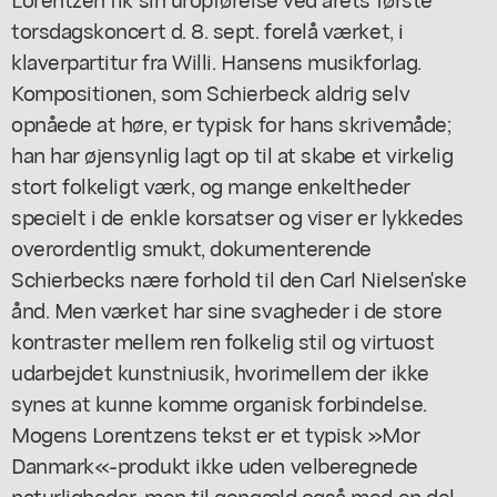
torsdagskoncert d. 8. sept. forelå værket, i
klaverpartitur fra Willi. Hansens musikforlag.
Kompositionen, som Schierbeck aldrig selv
opnåede at høre, er typisk for hans skrivemåde;
han har øjensynlig lagt op til at skabe et virkelig
stort folkeligt værk, og mange enkeltheder
specielt i de enkle korsatser og viser er lykkedes
overordentlig smukt, dokumenterende
Schierbecks nære forhold til den Carl Nielsen'ske
ånd. Men værket har sine svagheder i de store
kontraster mellem ren folkelig stil og virtuost
udarbejdet kunstniusik, hvorimellem der ikke
synes at kunne komme organisk forbindelse.
Mogens Lorentzens tekst er et typisk »Mor
Danmark«-produkt ikke uden velberegnede
naturligheder, men til gengæld også med en del