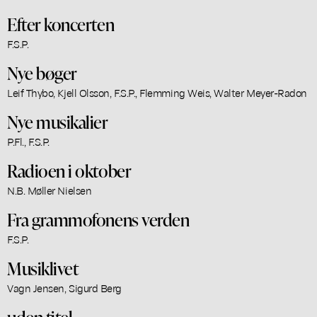
Efter koncerten
F.S.P.
Nye bøger
Leif Thybo, Kjell Olsson, F.S.P., Flemming Weis, Walter Meyer-Radon
Nye musikalier
P.Fl., F.S.P.
Radioen i oktober
N.B. Møller Nielsen
Fra grammofonens verden
F.S.P.
Musiklivet
Vagn Jensen, Sigurd Berg
uden titel