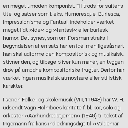
en meget umoden komponist. Til trods for suitens
titel og satser som f. eks. Humoresque, Burlesca,
Impressionisme og Fantasi, indeholder værket
meget lidt »ide« og »fantasi« eller burlesk
humor. Det synes, som om Forsman straks i
begyndelsen af en sats har en idé, men ligesåsnart
han skal udforme den kompositorisk og musikalsk,
stivner den, og tilbage bliver kun manér, en tyggen
drøv på umodne kompositoriske frugter. Derfor har
værket ingen musikalsk atmosfære eller stilistisk
karakter.
I serien Folke- og skolemusik (VIII, 1 1948) har W. H.
udsendt Vagn Holmboes kantate f. bl. kor, solo og
orkester »Aarhundredstjernen« (1946) til tekst af
Ingemann fra lians indledningsdigt til »Valdemar