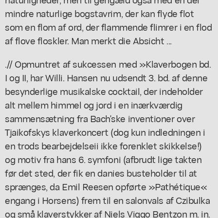
mindre naturlige bogstavrim, der kan flyde flot
som en flom af ord, der flammende flimrer i en flod
af flove floskler. Man merkt die Absicht ...
.// Opmuntret af sukcessen med »Klaverbogen bd.
I og II, har Willi. Hansen nu udsendt 3. bd. af denne
besynderlige musikalske cocktail, der indeholder
alt mellem himmel og jord i en inærkværdig
sammensætning fra Bach'ske inventioner over
Tjaikofskys klaverkoncert (dog kun indledningen i
en trods bearbejdelseii ikke forenklet skikkelse!)
og motiv fra hans 6. symfoni (afbrudt lige takten
før det sted, der fik en danies busteholder til at
sprænges, da Emil Reesen opførte »Pathétique«
engang i Horsens) frem til en salonvals af Czibulka
og små klaverstykker af Niels Viggo Bentzon m. in.