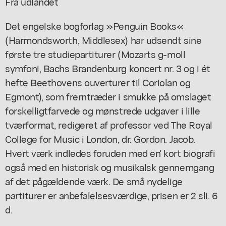
Fra udlandet
Det engelske bogforlag »Penguin Books«
(Harmondsworth, Middlesex) har udsendt sine
første tre studiepartiturer (Mozarts g-moll
symfoni, Bachs Brandenburg koncert nr. 3 og i ét
hefte Beethovens ouverturer til Coriolan og
Egmont), som frerntræder i smukke på omslaget
forskelligtfarvede og mønstrede udgaver i lille
tværformat, redigeret af professor ved The Royal
College for Music i London, dr. Gordon. Jacob.
Hvert værk indledes foruden med en' kort biografi
også med en historisk og musikalsk gennemgang
af det pågældende værk. De små nydelige
partiturer er anbefalelsesværdige, prisen er 2 sli. 6
d.