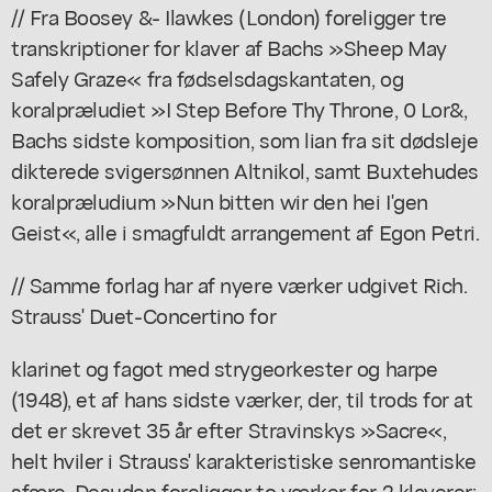
// Fra Boosey &- Ilawkes (London) foreligger tre
transkriptioner for klaver af Bachs »Sheep May
Safely Graze« fra fødselsdagskantaten, og
koralpræludiet »I Step Before Thy Throne, 0 Lor&,
Bachs sidste komposition, som lian fra sit dødsleje
dikterede svigersønnen Altnikol, samt Buxtehudes
koralpræludium »Nun bitten wir den hei I'gen
Geist«, alle i smagfuldt arrangement af Egon Petri.
// Samme forlag har af nyere værker udgivet Rich.
Strauss' Duet-Concertino for
klarinet og fagot med strygeorkester og harpe
(1948), et af hans sidste værker, der, til trods for at
det er skrevet 35 år efter Stravinskys »Sacre«,
helt hviler i Strauss' karakteristiske senromantiske
sfære. Desuden foreligger to værker for 2 klaverer: