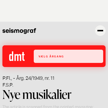
Skip
to
main
content
VÆLG ÅRGANG
P.Fl.
,
- Årg. 24/1949, nr. 11
F.S.P.
Nye musikalier
The article is scanned from the printed magazine;