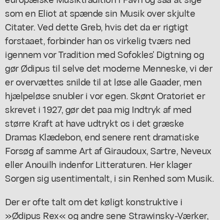
som en Eliot at spænde sin Musik over skjulte
Citater. Ved dette Greb, hvis det da er rigtigt
forstaaet, forbinder han os virkelig tværs ned
igennem vor Tradition med Sofokles' Digtning og
gør Ødipus til selve det moderne Menneske, vi der
er overvættes snilde til at løse alle Gaader, men
hjælpeløse snubler i vor egen. Skønt Oratoriet er
skrevet i 1927, gør det paa mig Indtryk af med
større Kraft at have udtrykt os i det græske
Dramas Klædebon, end senere rent dramatiske
Forsøg af samme Art af Giraudoux, Sartre, Neveux
eller Anouilh indenfor Litteraturen. Her klager
Sorgen sig usentimentalt, i sin Renhed som Musik.
Der er ofte talt om det køligt konstruktive i
»Ødipus Rex« og andre sene Strawinsky-Værker,