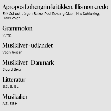
Apropos Lohengrin-kritikken. Illis non credo
Erik Schack, Jürgen Balzer, Poul Rovsing Olsen, Nils Schiørring,
Hans Voigt
Grammofon
V., fsp.
Musiklivet - udlandet
Vagn Jensen
Musiklivet - Danmark
Sigurd Berg
Litteratur
B.S., B., B.J.
Musikalier
A.Z., E.E.H.