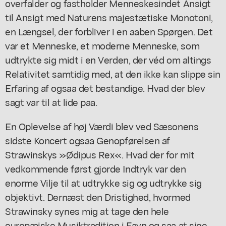
overfalder og fastholder Menneskesindet Ansigt
til Ansigt med Naturens majestætiske Monotoni,
en Længsel, der forbliver i en aaben Spørgen. Det
var et Menneske, et moderne Menneske, som
udtrykte sig midt i en Verden, der véd om altings
Relativitet samtidig med, at den ikke kan slippe sin
Erfaring af ogsaa det bestandige. Hvad der blev
sagt var til at lide paa.
En Oplevelse af høj Værdi blev ved Sæsonens
sidste Koncert ogsaa Genopførelsen af
Strawinskys »Ødipus Rex«. Hvad der for mit
vedkommende først gjorde Indtryk var den
enorme Vilje til at udtrykke sig og udtrykke sig
objektivt. Dernæst den Dristighed, hvormed
Strawinsky synes mig at tage den hele
europæiske Musiktradition i Favn og saa at sige