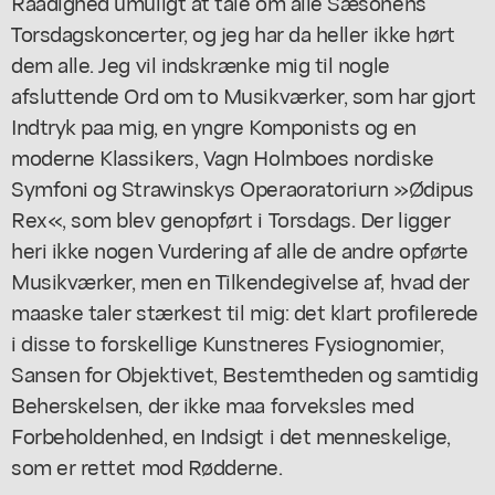
Raadighed umuligt at tale om alle Sæsonens
Torsdagskoncerter, og jeg har da heller ikke hørt
dem alle. Jeg vil indskrænke mig til nogle
afsluttende Ord om to Musikværker, som har gjort
Indtryk paa mig, en yngre Komponists og en
moderne Klassikers, Vagn Holmboes nordiske
Symfoni og Strawinskys Operaoratoriurn »Ødipus
Rex«, som blev genopført i Torsdags. Der ligger
heri ikke nogen Vurdering af alle de andre opførte
Musikværker, men en Tilkendegivelse af, hvad der
maaske taler stærkest til mig: det klart profilerede
i disse to forskellige Kunstneres Fysiognomier,
Sansen for Objektivet, Bestemtheden og samtidig
Beherskelsen, der ikke maa forveksles med
Forbeholdenhed, en Indsigt i det menneskelige,
som er rettet mod Rødderne.