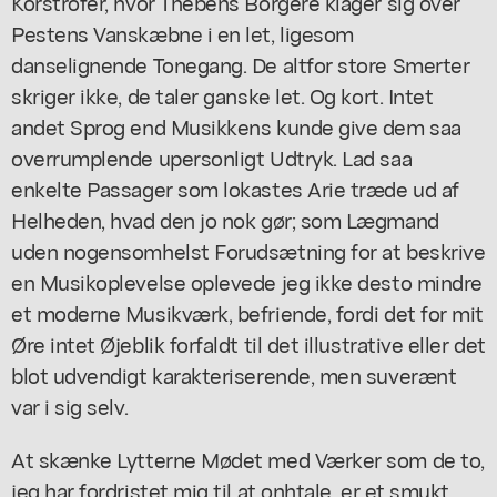
Korstrofer, hvor Thebens Borgere klager sig over
Pestens Vanskæbne i en let, ligesom
danselignende Tonegang. De altfor store Smerter
skriger ikke, de taler ganske let. Og kort. Intet
andet Sprog end Musikkens kunde give dem saa
overrumplende upersonligt Udtryk. Lad saa
enkelte Passager som lokastes Arie træde ud af
Helheden, hvad den jo nok gør; som Lægmand
uden nogensomhelst Forudsætning for at beskrive
en Musikoplevelse oplevede jeg ikke desto mindre
et moderne Musikværk, befriende, fordi det for mit
Øre intet Øjeblik forfaldt til det illustrative eller det
blot udvendigt karakteriserende, men suverænt
var i sig selv.
At skænke Lytterne Mødet med Værker som de to,
jeg har fordristet mig til at onhtale, er et smukt