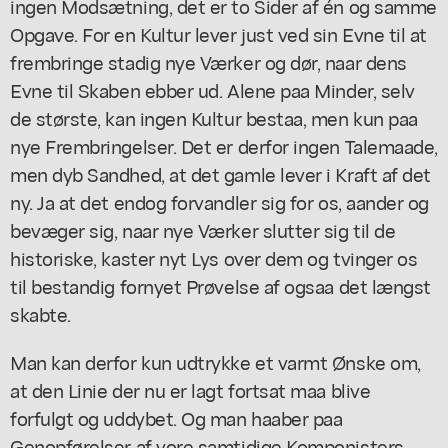
ingen Modsætning, det er to Sider af én og samme
Opgave. For en Kultur lever just ved sin Evne til at
frembringe stadig nye Værker og dør, naar dens
Evne til Skaben ebber ud. Alene paa Minder, selv
de største, kan ingen Kultur bestaa, men kun paa
nye Frembringelser. Det er derfor ingen Talemaade,
men dyb Sandhed, at det gamle lever i Kraft af det
ny. Ja at det endog forvandler sig for os, aander og
bevæger sig, naar nye Værker slutter sig til de
historiske, kaster nyt Lys over dem og tvinger os
til bestandig fornyet Prøvelse af ogsaa det længst
skabte.
Man kan derfor kun udtrykke et varmt Ønske om,
at den Linie der nu er lagt fortsat maa blive
forfulgt og uddybet. Og man haaber paa
Genopførelser af vore samtidige Komponisters