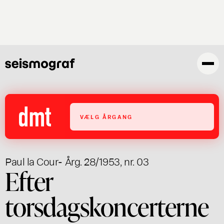
Skip
to
main
content
VÆLG ÅRGANG
Paul la Cour
- Årg. 28/1953, nr. 03
Efter
torsdagskoncerterne