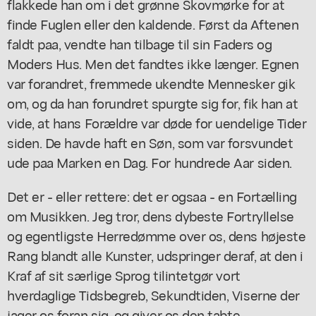
flakkede han om i det grønne Skovmørke for at
finde Fuglen eller den kaldende. Først da Aftenen
faldt paa, vendte han tilbage til sin Faders og
Moders Hus. Men det fandtes ikke længer. Egnen
var forandret, fremmede ukendte Mennesker gik
om, og da han forundret spurgte sig for, fik han at
vide, at hans Forældre var døde for uendelige Tider
siden. De havde haft en Søn, som var forsvundet
ude paa Marken en Dag. For hundrede Aar siden.
Det er - eller rettere: det er ogsaa - en Fortælling
om Musikken. Jeg tror, dens dybeste Fortryllelse
og egentligste Herredømme over os, dens højeste
Rang blandt alle Kunster, udspringer deraf, at den i
Kraf af sit særlige Sprog tilintetgør vort
hverdaglige Tidsbegreb, Sekundtiden, Viserne der
jager os foran sig, og giver os den tabte