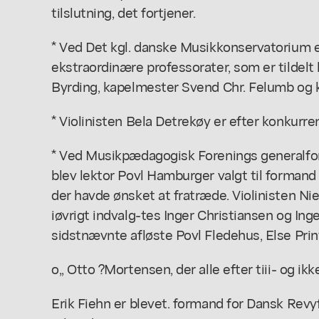
tilslutning, det fortjener.
* Ved Det kgl. danske Musikkonservatorium er 
ekstraordinære professorater, som er tildel
Byrding, kapelmester Svend Chr. Felumb og 
* Violinisten Bela Detrekøy er efter konkurren
* Ved Musikpædagogisk Forenings generalfors
blev lektor Povl Hamburger valgt til formand 
der havde ønsket at fratræde. Violinisten Ni
iøvrigt indvalg-tes Inger Christiansen og Ing
sidstnævnte afløste Povl Fledehus, Else Prin
o,, Otto ?Mortensen, der alle efter tiii- og ik
Erik Fiehn er blevet. formand for Dansk Revy