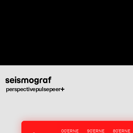
Skip
to
main
content
perspective
pulse
peer
00'ERNE
90'ERNE
80'ERNE