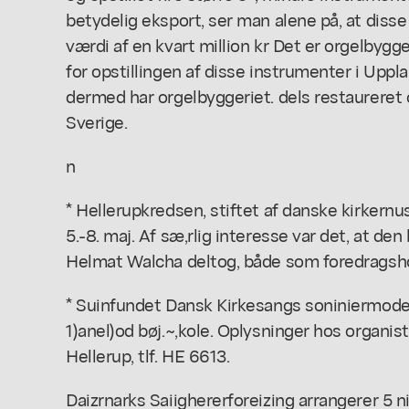
betydelig eksport, ser man alene på, at dis
værdi af en kvart million kr Det er orgelbygg
for opstillingen af disse instrumenter i Uppl
dermed har orgelbyggeriet. dels restaureret 
Sverige.
n
* Hellerupkredsen, stiftet af danske kirkernus
5.-8. maj. Af sæ,rlig interesse var det, at de
Helmat Walcha deltog, både som foredragsho
* Suinfundet Dansk Kirkesangs soniniermode ,a
1)anel)od bøj.~,kole. Oplysninger hos organist 
Hellerup, tlf. HE 6613.
Daizrnarks Saiighererforeizing arrangerer 5 