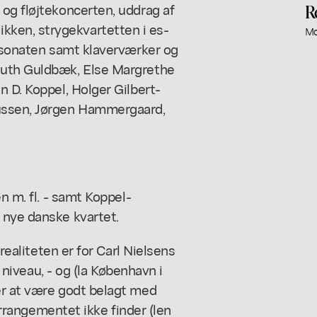
og fløjtekoncerten, uddrag af
R
ken, strygekvartetten i es-
Mo
insonaten samt klaverværker og
Ruth Guldbæk, Else Margrethe
n D. Koppel, Holger Gilbert-
mussen, Jørgen Hammergaard,
n m. fl. - samt Koppel-
 nye danske kvartet.
 realiteten er for Carl Nielsens
t niveau, - og (la København i
er at være godt belagt med
 arrangementet ikke finder (len