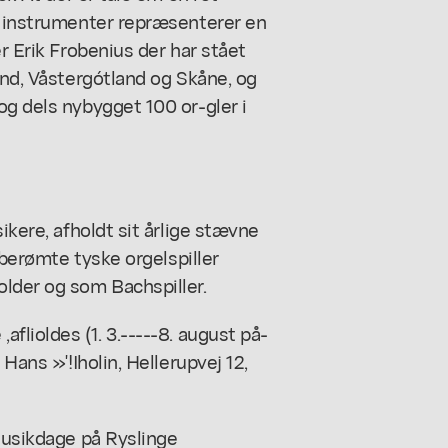
se instrumenter repræsenterer en
er Erik Frobenius der har stået
and, Våstergótland og Skåne, og
og dels nybygget 100 or-gler i
ikere, afholdt sit årlige stævne
n berømte tyske orgelspiller
lder og som Bachspiller.
flioldes (1. 3.-----8. august på-
Hans »'!Iholin, Hellerupvej 12,
niusikdage på Ryslinge