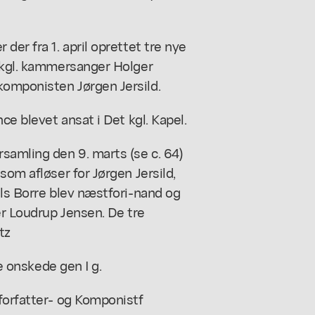
der fra 1. april oprettet tre nye
t kgl. kammersanger Holger
komponisten Jørgen Jersild.
ce blevet ansat i Det kgl. Kapel.
amling den 9. marts (se c. 64)
som afløser for Jørgen Jersild,
els Borre blev næstfori-nand og
er Loudrup Jensen. De tre
tz
ke onskede gen I g.
forfatter- og Komponistf