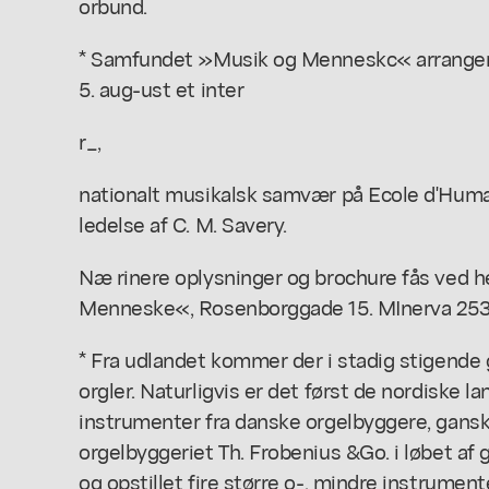
orbund.
* Samfundet »Musik og Menneskc« arrangerer 
5. aug-ust et inter
r_,
nationalt musikalsk samvær på Ecole d'Huma
ledelse af C. M. Savery.
Næ rinere oplysninger og brochure fås ved h
Menneske«, Rosenborggade 15. MInerva 2530, 
* Fra udlandet kommer der i stadig stigende
orgler. Naturligvis er det først de nordiske la
instrumenter fra danske orgelbyggere, ganske 
orgelbyggeriet Th. Frobenius &Go. i løbet af 
og opstillet fire større o-, mindre instrument