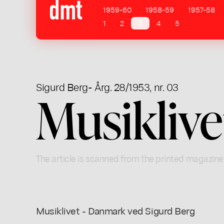
1959-60
1958-59
1957-58
1
2
3
4
5
Sigurd Berg
- Årg. 28/1953, nr. 03
Musikliv
The article is scanned from the printed magazine
Musiklivet - Danmark ved Sigurd Berg