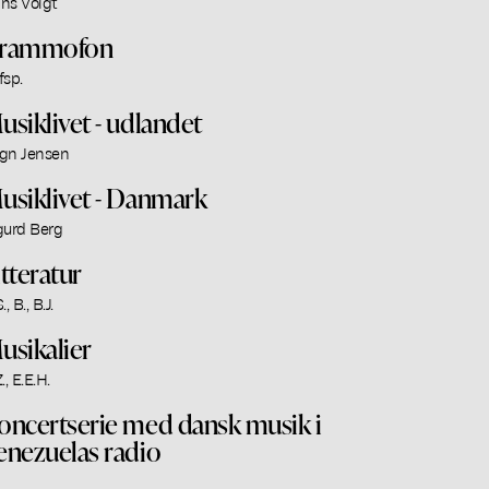
ns Voigt
rammofon
 fsp.
usiklivet - udlandet
gn Jensen
usiklivet - Danmark
gurd Berg
itteratur
., B., B.J.
usikalier
., E.E.H.
oncertserie med dansk musik i
enezuelas radio