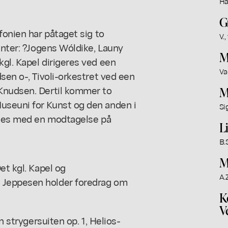
Ha
G
fonien har påtaget sig to
V.,
enter: ?Jogens Wóldike, Launy
M
gl. Kapel dirigeres ved een
Va
sen o-, Tivoli-orkestret ved een
-Knudsen. Dertil kommer to
M
useuni for Kunst og den anden i
Si
ledes med en modtagelse på
L
B.S
M
et kgl. Kapel og
A.Z
 Jeppesen holder foredrag om
K
V
n strygersuiten op. 1, Helios-