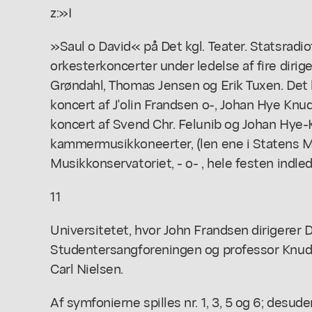
z:»I
»Saul o David« på Det kgl. Teater. Statsradio
orkesterkoncerter under ledelse af fire dirig
Grøndahl, Thomas Jensen og Erik Tuxen. Det k
koncert af J'olin Frandsen o-, Johan Hye Knud
koncert af Svend Chr. Felunib og Johan Hye
kammermusikkoneerter, (len ene i Statens M
Musikkonservatoriet, - o- , hele festen ind
11
Universitetet, hvor John Frandsen dirigerer D
Studentersangforeningen og professor Knud
Carl Nielsen.
Af symfonierne spilles nr. 1, 3, 5 og 6; desude