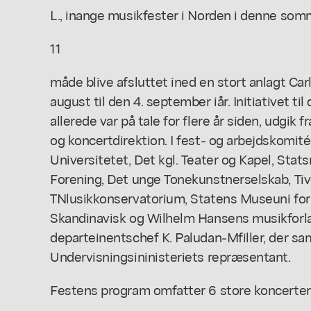
L., inange musikfester i Norden i denne somm
11
måde blive afsluttet ined en stort anlagt Carl
august til den 4. september iår. Initiativet til
allerede var på tale for flere år siden, udgik
og koncertdirektion. I fest- og arbejdskomit
Universitetet, Det kgl. Teater og Kapel, Sta
Forening, Det unge Tonekunstnerselskab, Tivo
TNlusikkonservatorium, Statens Museuni for 
Skandinavisk og Wilhelm Hansens musikforl
departeinentschef K. Paludan-Mfiller, der sam
Undervisningsininisteriets repræsentant.
Festens program omfatter 6 store koncerte