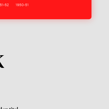
51-52
1950-51
k