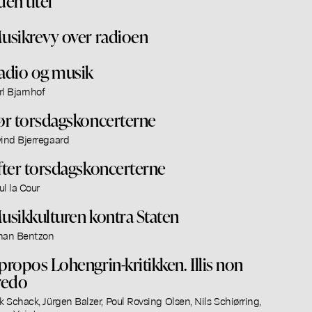
den titel
usikrevy over radioen
adio og musik
rl Bjarnhof
ør torsdagskoncerterne
vind Bjerregaard
fter torsdagskoncerterne
ul la Cour
usikkulturen kontra Staten
han Bentzon
propos Lohengrin-kritikken. Illis non
redo
ik Schack, Jürgen Balzer, Poul Rovsing Olsen, Nils Schiørring,