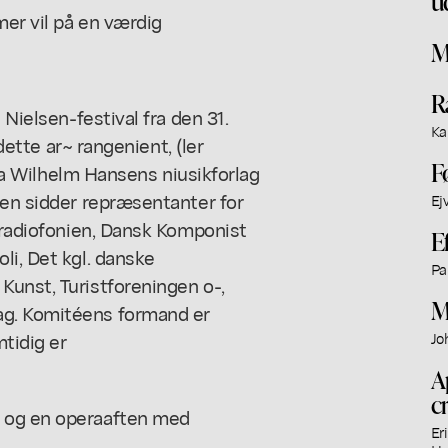
u
er vil på en værdig
M
R
 Nielsen-festival fra den 31.
Ka
 dette ar~ rangenient, (ler
F
 fra Wilhelm Hansens niusikforlag
éen sidder repræsentanter for
Ej
tsradiofonien, Dansk Komponist
E
li, Det kgl. danske
Pa
Kunst, Turistforeningen o-,
M
ag. Komitéens formand er
tidig er
Jo
A
c
r og en operaaften med
Er