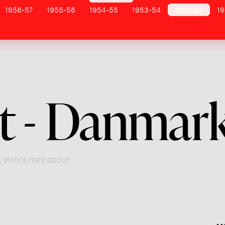
1956-57
1955-56
1954-55
1953-54
1952-53
19
et - Danmar
; errors may occur