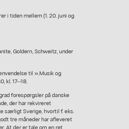
i tiden mellem (1. 20. juni og
nite, Goldern, Schweitz, under
envendelse til ».Musik og
kl. 17--18.
 grad forespørgsler på danske
nde, der har rekvireret
særligt Sverige, hvortil f. eks.
godt tre måneder har afleveret
er. At der er tale om en ret