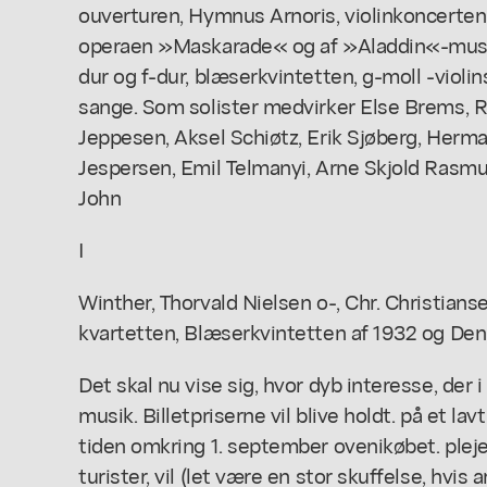
ouverturen, Hymnus Arnoris, violinkoncerten 
operaen »Maskarade« og af »Aladdin«-musik
dur og f-dur, blæserkvintetten, g-moll -viol
sange. Som solister medvirker Else Brems, 
Jeppesen, Aksel Schiøtz, Erik Sjøberg, Herma
Jespersen, Emil Telmanyi, Arne Skjold Ras
John
I
Winther, Thorvald Nielsen o-, Chr. Christianse
kvartetten, Blæserkvintetten af 1932 og Den
Det skal nu vise sig, hvor dyb interesse, der i
musik. Billetpriserne vil blive holdt. på et lav
tiden omkring 1. september ovenikøbet. plej
turister, vil (let være en stor skuffelse, hvis