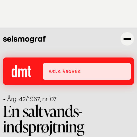
Skip
to
main
content
VÆLG ÅRGANG
- Årg. 42/1967, nr. 07
En saltvands-
indsprøjtning