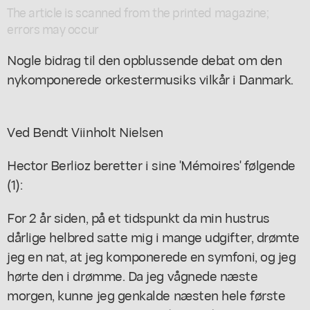
The article is scanned from the printed magazine;
errors may occur
Nogle bidrag til den opblussende debat om den
nykomponerede orkestermusiks vilkår i Danmark.
Ved Bendt Viinholt Nielsen
Hector Berlioz beretter i sine 'Mémoires' følgende
(1):
For 2 år siden, på et tidspunkt da min hustrus
dårlige helbred satte mig i mange udgifter, drømte
jeg en nat, at jeg komponerede en symfoni, og jeg
hørte den i drømme. Da jeg vågnede næste
morgen, kunne jeg genkalde næsten hele første