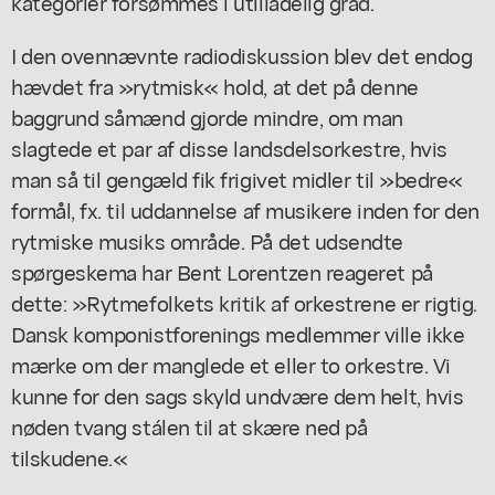
kategorier forsømmes i utilladelig grad.
I den ovennævnte radiodiskussion blev det endog
hævdet fra »rytmisk« hold, at det på denne
baggrund såmænd gjorde mindre, om man
slagtede et par af disse landsdelsorkestre, hvis
man så til gengæld fik frigivet midler til »bedre«
formål, fx. til uddannelse af musikere inden for den
rytmiske musiks område. På det udsendte
spørgeskema har Bent Lorentzen reageret på
dette: »Rytmefolkets kritik af orkestrene er rigtig.
Dansk komponistforenings medlemmer ville ikke
mærke om der manglede et eller to orkestre. Vi
kunne for den sags skyld undvære dem helt, hvis
nøden tvang stálen til at skære ned på
tilskudene.«