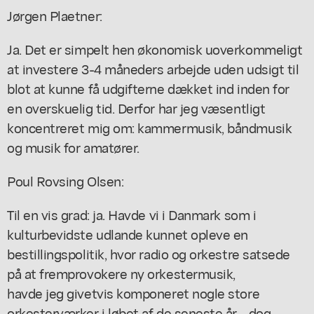
Jørgen Plaetner:
Ja. Det er simpelt hen økonomisk uoverkommeligt
at investere 3-4 måneders arbejde uden udsigt til
blot at kunne få udgifterne dækket ind inden for
en overskuelig tid. Derfor har jeg væsentligt
koncentreret mig om: kammermusik, båndmusik
og musik for amatører.
Poul Rovsing Olsen:
Til en vis grad: ja. Havde vi i Danmark som i
kulturbevidste udlande kunnet opleve en
bestillingspolitik, hvor radio og orkestre satsede
på at fremprovokere ny orkestermusik,
havde jeg givetvis komponeret nogle store
orkesterværker i løbet af de seneste år - dog