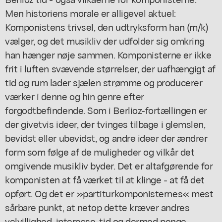
Men historiens morale er alligevel aktuel:
Komponistens trivsel, den udtryksform han (m/k)
vælger, og det musikliv der udfolder sig omkring
han hænger nøje sammen. Komponisterne er ikke
frit i luften svævende størrelser, der uafhængigt af
tid og rum lader sjælen strømme og producerer
værker i denne og hin genre efter
forgodtbefindende. Som i Berlioz-fortællingen er
der givetvis ideer, der tvinges tilbage i glemslen,
bevidst eller ubevidst, og andre ideer der ændrer
form som følge af de muligheder og vilkår det
omgivende musikliv byder. Det er altafgørende for
komponisten at få værket til at klinge - at få det
opført. Og det er »partiturkomponisternes« mest
sårbare punkt, at netop dette kræver andres
velvillighed, interesse, tid og dermed penge,