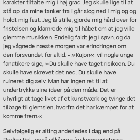
karakter tiltalte mig i høj grad. Jeg skulle lige til at
stå op, da mine tanker fra i går slog ned i mig og og
holdt mig fast. Jeg lå stille, gjorde mig hård over for
fristelsen og klamrede mig til håbet om at jeg ville
glemme musikken. Endelig faldt jeg i søvn, og da
jeg vågnede næste morgen var erindringen om
den forsvundet for altid. - »Kujon«, vil nogle unge
fanatikere sige, »Du skulle have taget risikoen. Du
skulle have skrevet det ned. Du skulle have
ruineret dig selv. Man har ingen ret til at
undertrykke sine ideer på den måde. Det er
uhyrligt at tage livet af et kunstværk og tvinge det
tilbage til glemslen, hvorfra det har kæmpet for at
komme frem.«
Selvfølgelig er alting anderledes i dag end på
Berlioz tid - også vilkåerne for komponisterne.