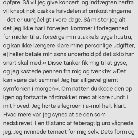
opføre. Så vil jeg give koncert, og indtægten herfra
vil knapt nok dække halvdelen af omkostningerne
- det er uungåeligt i vore dage. Så mister jeg alt
det jeg ikke har i forvejen, kommer i forlegenhed
for midler til at forsørge min stakkels syge hustru,
og kan ikke længere klare mine personlige udgifter,
ej heller betale min søns underhold på det skib han
snart skal med.« Disse tanker fik mig til at gyse,
og jeg kastede pennen fra mig og tænkte: »Det
kan være det samme! Jeg har alligevel glemt
symfonien i morgen«. Om natten dukkede den op
igen og fortsatte hårdnakket med at køre rundt i
mit hoved. Jeg hørte allegroen i a-mol helt klart.
Hvad mere var, jeg synes at se den som
nedskrevet. I en tilstand af feberagtig uro vågnede
jeg. Jeg nynnede temaet for mig selv. Dets form og