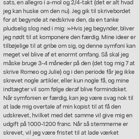
sats, en allegro i a-mol og 2/4-takt (det er alt hvad
jeg kan huske om den nu). Jeg gik til skrivebordet
for at begynde at nedskrive den, da en tanke
pludselig slog ned i mig: »Hvis jeg begynder, bliver
jeg nødt til at komponere den færdig. Mine ideer er
tilbøjelige til at gribe om sig, og denne symfoni kan
meget vel blive af et enormt omfang. Så skal jeg
måske bruge 3-4 måneder på den (det tog mig 7 at
skrive Romeo og Julie) og i den periode får jeg ikke
skrevet nogle artikler, eller kun nogle få, og mine
indtægter vil som følge deraf blive formindsket.
Når symfonien er færdig, kan jeg være svag nok til
at lade mig overtale af min kopist til at få den
udskrevet, hvilket med det samme vil give mig en
udgift på 1000-1200 franc. Når så stemmerne er
skrevet, vil jeg være fristet til at lade værket