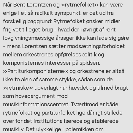
Når Bent Lorentzen og »rytmefolket« kan være
enige i et så radikalt synspunkt, er det ud fra
forskellig baggrund: Rytmefolket ønsker midler
frigivet til eget brug - hvad der i øvrigt af rent
lovgivningsmæssige årsager ikke kan lade sig gøre
- mens Lorentzen sætter modsætningsforholdet
mellem orkestrenes opførelsespolitik og
komponisternes interesser på spidsen.
»Partiturkomponisterne« og orkestrene er altså
ikke to alen af samme stykke, sådan som de
»rytmiske« uoverlagt har hævdet og tilmed brugt
som hovedargument mod
musikinformationscentret. Tværtimod er både
rytmefolket og partiturfolket lige dårligt stillede
over for det institutionaliserede og etablerede
musikliv. Det ulykkelige i polemikken om