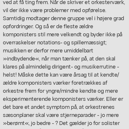
ved at få ting frem. Når de skriver et orkesterværk,
vil der ikke være problemer med opførelse.
Samtidig modtager denne gruppe vel i højere grad
opfordringer. Og så er de fleste ældre
komponisters stil mere velkendt og byder ikke på
overraskelser notations- og spillemæssigt;
musikken er derfor mere umiddelbart
»indbydende«, når man tænker på, at den skal
klares på almindelig dirigent- og musikerrutine -
helst! Måske dette kan være årsag til at kendte/
ældre komponisters værker foretrækkes af
orkestre frem for yngre/mindre kendte og mere
eksperimenterende komponisters værker. Eller er
det bare et andet symptom på, at orkestrenes
sæsonplaner skal være stjerneparader - jo mere
»berømt«, jo bedre - ? Det gælder jo for solister