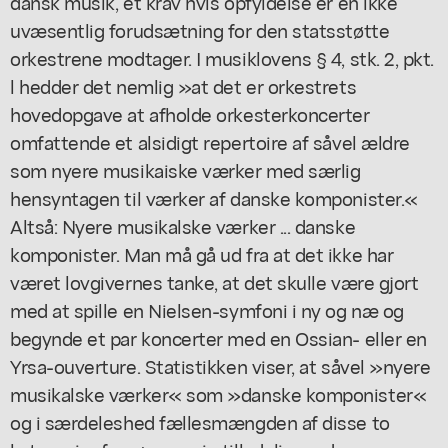
dansk musik, et krav hvis opfyldelse er en ikke
uvæsentlig forudsætning for den statsstøtte
orkestrene modtager. I musiklovens § 4, stk. 2, pkt.
l hedder det nemlig »at det er orkestrets
hovedopgave at afholde orkesterkoncerter
omfattende et alsidigt repertoire af såvel ældre
som nyere musikaiske værker med særlig
hensyntagen til værker af danske komponister.«
Altså: Nyere musikalske værker ... danske
komponister. Man må gå ud fra at det ikke har
været lovgivernes tanke, at det skulle være gjort
med at spille en Nielsen-symfoni i ny og næ og
begynde et par koncerter med en Ossian- eller en
Yrsa-ouverture. Statistikken viser, at såvel »nyere
musikalske værker« som »danske komponister«
og i særdeleshed fællesmængden af disse to