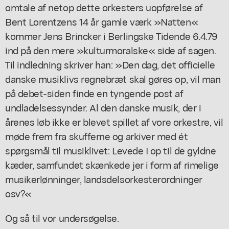
omtale af netop dette orkesters uopførelse af
Bent Lorentzens 14 år gamle værk »Natten«
kommer Jens Brincker i Berlingske Tidende 6.4.79
ind på den mere »kulturmoralske« side af sagen.
Til indledning skriver han: »Den dag, det officielle
danske musiklivs regnebræt skal gøres op, vil man
på debet-siden finde en tyngende post af
undladelsessynder. Al den danske musik, der i
årenes løb ikke er blevet spillet af vore orkestre, vil
møde frem fra skufferne og arkiver med ét
spørgsmål til musiklivet: Levede I op til de gyldne
kæder, samfundet skænkede jer i form af rimelige
musikerlønninger, landsdelsorkesterordninger
osv?«
Og så til vor undersøgelse.