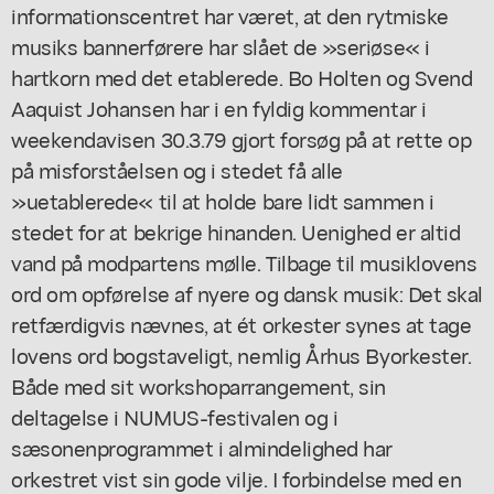
informationscentret har været, at den rytmiske
musiks bannerførere har slået de »seriøse« i
hartkorn med det etablerede. Bo Holten og Svend
Aaquist Johansen har i en fyldig kommentar i
weekendavisen 30.3.79 gjort forsøg på at rette op
på misforståelsen og i stedet få alle
»uetablerede« til at holde bare lidt sammen i
stedet for at bekrige hinanden. Uenighed er altid
vand på modpartens mølle. Tilbage til musiklovens
ord om opførelse af nyere og dansk musik: Det skal
retfærdigvis nævnes, at ét orkester synes at tage
lovens ord bogstaveligt, nemlig Århus Byorkester.
Både med sit workshoparrangement, sin
deltagelse i NUMUS-festivalen og i
sæsonenprogrammet i almindelighed har
orkestret vist sin gode vilje. I forbindelse med en