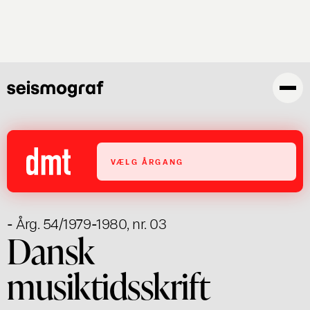
Skip
to
main
content
VÆLG ÅRGANG
- Årg. 54/1979-1980, nr. 03
Dansk
musiktidsskrift