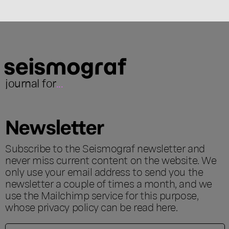
journal for
...
Newsletter
Subscribe to the Seismograf newsletter and
never miss current content on the website. We
only use your email address to send you the
newsletter a couple of times a month, and we
use the Mailchimp service for this purpose,
whose privacy policy can be read
here
.