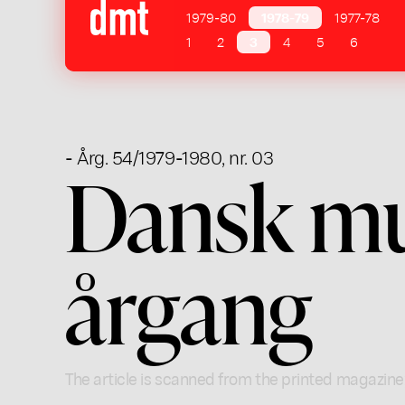
1979-80
1978-79
1977-78
1
2
3
4
5
6
- Årg. 54/1979-1980, nr. 03
Dansk mus
årgang
The article is scanned from the printed magazine