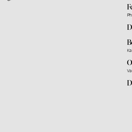
F
Ph
D
B
Ka
O
Va
D