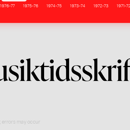
1976-77
1975-76
1974-75
1973-74
1972-73
1971-7
iktidsskrif
; errors may occur