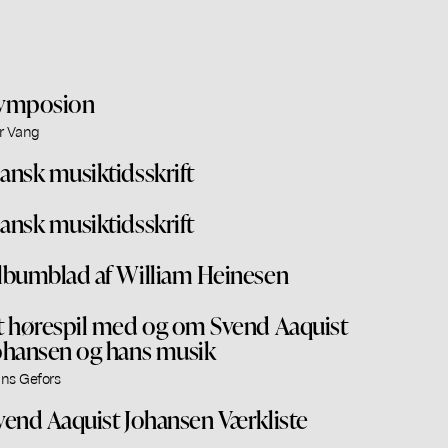
ymposion
r Vang
ansk musiktidsskrift
ansk musiktidsskrift
lbumblad af William Heinesen
t hørespil med og om Svend Aaquist
ohansen og hans musik
ns Gefors
vend Aaquist Johansen Værkliste