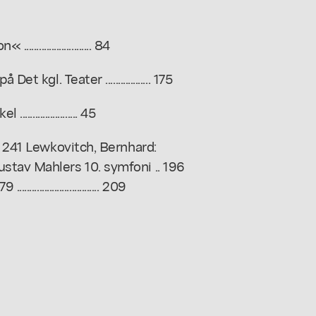
.................... 84
kgl. Teater .................. 175
................. 45
. 241 Lewkovitch, Bernhard:
stav Mahlers 10. symfoni .. 196
....................... 209