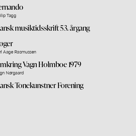
ernando
ilip Tagg
ansk musiktidsskrift 53. årgang
øger
rl Aage Rasmussen
mkring Vagn Holmboe 1979
gn Nørgaard
ansk Tonekunstner Forening