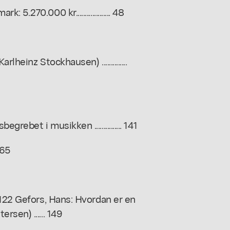
270.000 kr................... 48
heinz Stockhausen) ..............
ebet i musikken ............... 141
 65
 122 Gefors, Hans: Hvordan er en
sen) ...... 149