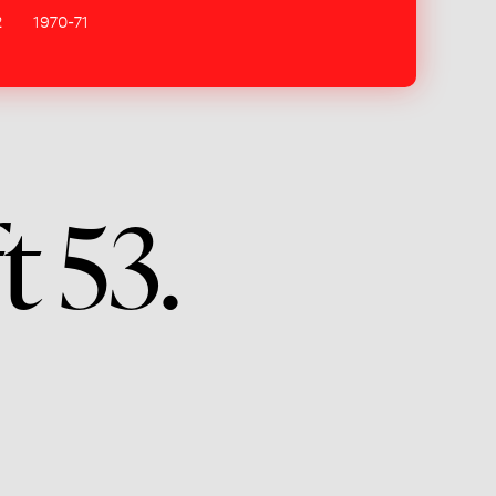
2
1970-71
t 53.