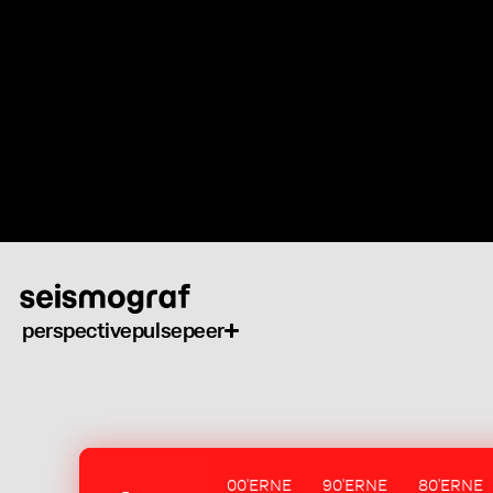
Skip
to
main
content
perspective
pulse
peer
00'ERNE
90'ERNE
80'ERNE