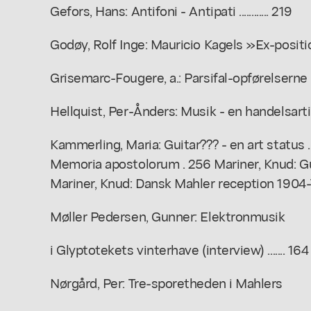
Gefors, Hans: Antifoni - Antipati ............ 219
Godøy, Rolf Inge: Mauricio Kagels »Ex-position« .......
Grisemarc-Fougere, a.: Parsifal-opførelserne på Det 
Hellquist, Per-Ånders: Musik - en handelsartikel ......
Kammerling, Maria: Guitar??? - en art status 
Memoria apostolorum . 256 Mariner, Knud: Gu
Mariner, Knud: Dansk Mahler reception 1904-79 ..........
Møller Pedersen, Gunner: Elektronmusik
i Glyptotekets vinterhave (interview) ....... 164
Nørgård, Per: Tre-sporetheden i Mahlers