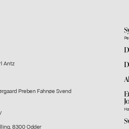
S
Pe
D
l Antz
D
A
ørgaard Preben Fahnøe Svend
E
J
Ha
V
S
lling, 8300 Odder