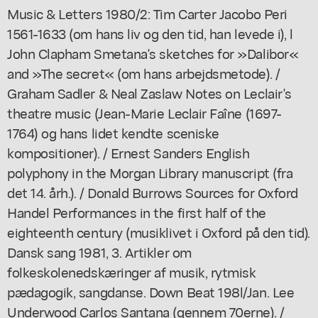
Music & Letters 1980/2: Tim Carter Jacobo Peri
1561-1633 (om hans liv og den tid, han levede i), l
John Clapham Smetana's sketches for »Dalibor«
and »The secret« (om hans arbejdsmetode). /
Graham Sadler & Neal Zaslaw Notes on Leclair's
theatre music (Jean-Marie Leclair Faîne (1697-
1764) og hans lidet kendte sceniske
kompositioner). / Ernest Sanders English
polyphony in the Morgan Library manuscript (fra
det 14. årh.). / Donald Burrows Sources for Oxford
Handel Performances in the first half of the
eighteenth century (musiklivet i Oxford på den tid).
Dansk sang 1981, 3. Artikler om
folkeskolenedskæringer af musik, rytmisk
pædagogik, sangdanse. Down Beat 198l/Jan. Lee
Underwood Carlos Santana (gennem 70erne). /