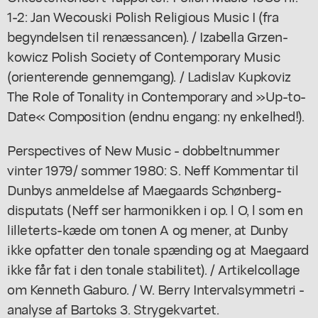
1-2: Jan Wecouski Polish Religious Music I (fra
begyndelsen til renæssancen). / Izabella Grzen-
kowicz Polish Society of Contemporary Music
(orienterende gennemgang). / Ladislav Kupkoviz
The Role of Tonality in Contemporary and »Up-to-
Date« Composition (endnu engang: ny enkelhed!).
Perspectives of New Music - dobbeltnummer
vinter 1979/ sommer 1980: S. Neff Kommentar til
Dunbys anmeldelse af Maegaards Schønberg-
disputats (Neff ser harmonikken i op. l O, l som en
lilleterts-kæde om tonen A og mener, at Dunby
ikke opfatter den tonale spænding og at Maegaard
ikke får fat i den tonale stabilitet). / Artikelcollage
om Kenneth Gaburo. / W. Berry Intervalsymmetri -
analyse af Bartoks 3. Strygekvartet.