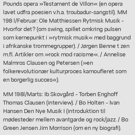
Pounds opera »Testament de Villon« (en opera
lavet udfra poesien v.h.a. troubadur-sangstil). MM
198 l/Februar: Ole Matthiessen Rytmisk Musik -
Hvorfor det? (om swing, spillet omkring pulsen
som kernepunkt i »rytmisk musik« med baggrund
i afrikanske trommegrupper). / Jørgen Benne t zen
m.fl. Artikler om »rock mod racisme«. / Annelise
Malmros Clausen og Petersen (»en
folkerevolutionær kulturproces kamoufleret som
en borgerlig succes«).
MM 198l/Marts: Ib Skovgård - Torben Enghoff
Thomas Clausen (interview). / Bo Holten - Ivan
Hansen Den Nye Musik I (introduktion til
mødesteder mellem avantgarde og rock/jazz. / Bo
Green Jensen Jim Morrison (om en ny biografi).