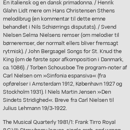
En italiensk og en dansk primadonna. / Henrik
Glahn Lidt mere om Hans Christensen Sthens
melodibrug (en kommentar til dette emne
behandlet i Nils Schiørrings disputats). / Svend
Nielsen Selma Nielsens remser (om melodier til
børneremser, der normalt ellers bliver fremsagt
rytmisk). / John Bergsagel Songs for St. Knud the
King (om de første spor afkomposition i Danmark,
ca. 1086). / Torben Schousboe Tre program-noter af
Carl Nielsen om »Sinfonia espansiva« (fra
opførelser i Amsterdam 1912, København 1927 og
Stockholm 1931). l Niels Martin Jensen »Den
Sindets Stridighed«. Breve fra Carl Nielsen til
Julius Lehmann 19/3-1922.
The Musical Quarterly 1981/1: Frank Tirro Royal
8.G.VII: Strawberry leaves, single arch, and wrong-