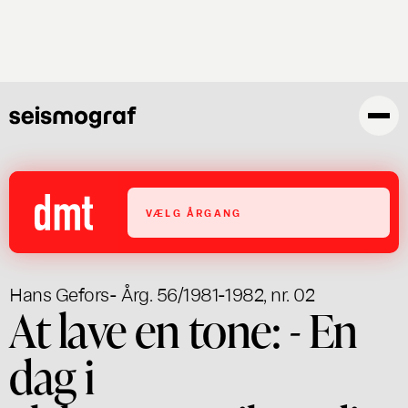
Skip
to
main
content
VÆLG ÅRGANG
Hans Gefors
- Årg. 56/1981-1982, nr. 02
At lave en tone: - En
dag i