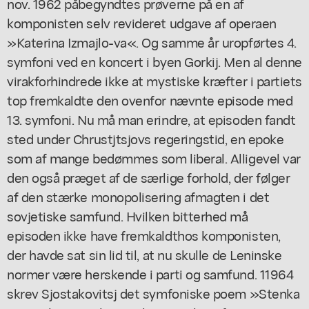
nov. 1962 påbegyndtes prøverne på en af
komponisten selv revideret udgave af operaen
»Katerina Izmajlo-va«. Og samme år uropførtes 4.
symfoni ved en koncert i byen Gorkij. Men al denne
virakforhindrede ikke at mystiske kræfter i partiets
top fremkaldte den ovenfor nævnte episode med
13. symfoni. Nu må man erindre, at episoden fandt
sted under Chrustjtsjovs regeringstid, en epoke
som af mange bedømmes som liberal. Alligevel var
den også præget af de særlige forhold, der følger
af den stærke monopolisering afmagten i det
sovjetiske samfund. Hvilken bitterhed må
episoden ikke have fremkaldthos komponisten,
der havde sat sin lid til, at nu skulle de Leninske
normer være herskende i parti og samfund. 11964
skrev Sjostakovitsj det symfoniske poem »Stenka