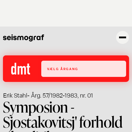
Skip
to
main
content
VÆLG ÅRGANG
Erik Stahl
- Årg. 57/1982-1983, nr. 01
Symposion -
Sjostakovitsj' forhold