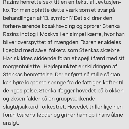
Razins henrettelse« titlen en tekst af Jevtusjen-
ko. Tør man opfatte dette værk som et svar på
behandlingen af 13. symfoni? Det skildrer den
forhenværende kosakhøvding og oprører Stenka
Razins indtog i Moskva i en simpel kærre, hvor han
bliver overspyttet af mængden. Tsaren er aldeles
ligeglad med såvel folkets som Stenkas skæbne.
Han skildres siddende foran et spejl i færd med sit
morgentoilette . Højdepunktet er skildringen af
Stenkas henrettelse. Der er først så stille såman
kan høre lopperne springe fra de fattiges kofter til
de riges pelse. Stenka Ifegger hovedet på blokken
og øksen falder på en gruopvækkende
slagtøjsakkord i orkestret. Hovedet triller lige hen
foran tsarens fødder og griner ham op i hans åbne
ansigt.