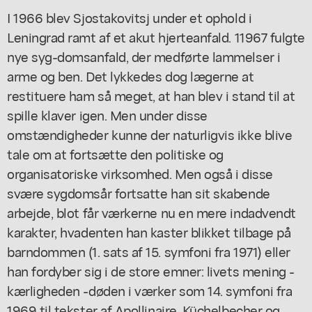
I 1966 blev Sjostakovitsj under et ophold i
Leningrad ramt af et akut hjerteanfald. 11967 fulgte
nye syg-domsanfald, der medførte lammelser i
arme og ben. Det lykkedes dog lægerne at
restituere ham så meget, at han blev i stand til at
spille klaver igen. Men under disse
omstændigheder kunne der naturligvis ikke blive
tale om at fortsætte den politiske og
organisatoriske virksomhed. Men også i disse
svære sygdomsår fortsatte han sit skabende
arbejde, blot får værkerne nu en mere indadvendt
karakter, hvadenten han kaster blikket tilbage på
barndommen (1. sats af 15. symfoni fra 1971) eller
han fordyber sig i de store emner: livets mening -
kærligheden -døden i værker som 14. symfoni fra
1969 til tekster af Apollinaire, Küchelbecher og