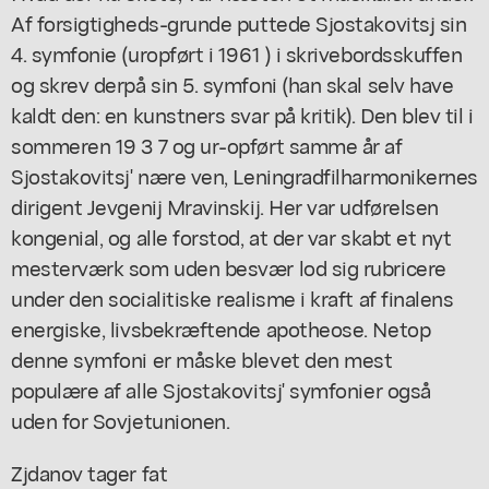
Af forsigtigheds-grunde puttede Sjostakovitsj sin
4. symfonie (uropført i 1961 ) i skrivebordsskuffen
og skrev derpå sin 5. symfoni (han skal selv have
kaldt den: en kunstners svar på kritik). Den blev til i
sommeren 19 3 7 og ur-opført samme år af
Sjostakovitsj' nære ven, Leningradfilharmonikernes
dirigent Jevgenij Mravinskij. Her var udførelsen
kongenial, og alle forstod, at der var skabt et nyt
mesterværk som uden besvær lod sig rubricere
under den socialitiske realisme i kraft af finalens
energiske, livsbekræftende apotheose. Netop
denne symfoni er måske blevet den mest
populære af alle Sjostakovitsj' symfonier også
uden for Sovjetunionen.
Zjdanov tager fat