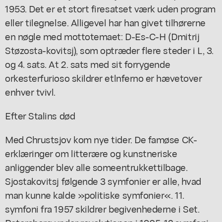
1953. Det er et stort firesatset værk uden program
eller tilegnelse. Alligevel har han givet tilhørerne
en nøgle med mottotemaet: D-Es-C-H (Dmitrij
Støzosta-kovitsj), som optræder flere steder i L, 3.
og 4. sats. At 2. sats med sit forrygende
orkesterfurioso skildrer etlnferno er hævetover
enhver tvivl.
Efter Stalins død
Med Chrustsjov kom nye tider. De famøse CK-
erklæringer om litterære og kunstneriske
anliggender blev alle someentrukkettilbage.
Sjostakovitsj følgende 3 symfonier er alle, hvad
man kunne kalde »politiske symfonier«. 11.
symfoni fra 1957 skildrer begivenhederne i Set.