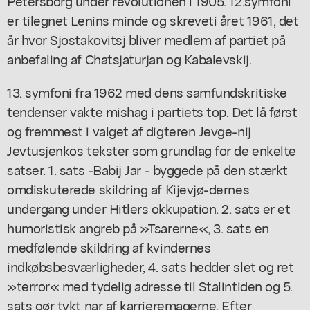
Petersborg under revolutionen i 1905. 12.symfoni
er tilegnet Lenins minde og skreveti året 1961, det
år hvor Sjostakovitsj bliver medlem af partiet på
anbefaling af Chatsjaturjan og Kabalevskij.
13. symfoni fra 1962 med dens samfundskritiske
tendenser vakte mishag i partiets top. Det lå først
og fremmest i valget af digteren Jevge-nij
Jevtusjenkos tekster som grundlag for de enkelte
satser. 1. sats -Babij Jar - byggede på den stærkt
omdiskuterede skildring af Kijevjø-dernes
undergang under Hitlers okkupation. 2. sats er et
humoristisk angreb på »Tsarerne«, 3. sats en
medfølende skildring af kvindernes
indkøbsbesværligheder, 4. sats hedder slet og ret
»terror« med tydelig adresse til Stalintiden og 5.
sats gør tykt nar af karrieremagerne. Efter