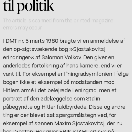
til politik
The article is scanned from the printed magazine;
errors may occur
I DMT nr. 5 marts 1980 bragte vi en anmeldelse af
den op-sigtsvækende bog »Sjostakovitsj
erindringer« af Salomon Volkov. Den giver en
anderledes fortolkning af hans karriere, end vi er
vant til. For eksempel er I^ningradsymfonien i følge
bogen ikke et eksempel på modstanden mod
Hitlers armé i det belejrede Leningrad, men et
portræt af den ødelæggelse som Stalin
påbegyndte og Hitler fuldbyrdede. Disse og andre
ting er der blevet sat spørgsmålstegn ved, for
eksempel af sønnen Maxim Sjostakovitsj, der nu
bor i Vesten. Her giver ERIK STAHL sit syn på