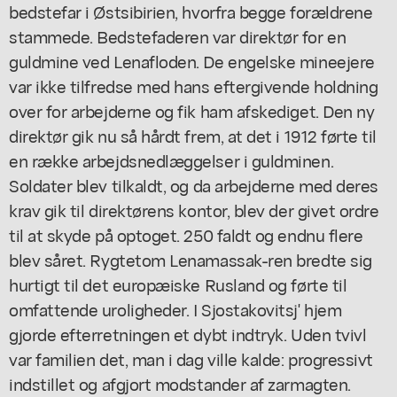
bedstefar i Østsibirien, hvorfra begge forældrene
stammede. Bedstefaderen var direktør for en
guldmine ved Lenafloden. De engelske mineejere
var ikke tilfredse med hans eftergivende holdning
over for arbejderne og fik ham afskediget. Den ny
direktør gik nu så hårdt frem, at det i 1912 førte til
en række arbejdsnedlæggelser i guldminen.
Soldater blev tilkaldt, og da arbejderne med deres
krav gik til direktørens kontor, blev der givet ordre
til at skyde på optoget. 250 faldt og endnu flere
blev såret. Rygtetom Lenamassak-ren bredte sig
hurtigt til det europæiske Rusland og førte til
omfattende uroligheder. I Sjostakovitsj' hjem
gjorde efterretningen et dybt indtryk. Uden tvivl
var familien det, man i dag ville kalde: progressivt
indstillet og afgjort modstander af zarmagten.