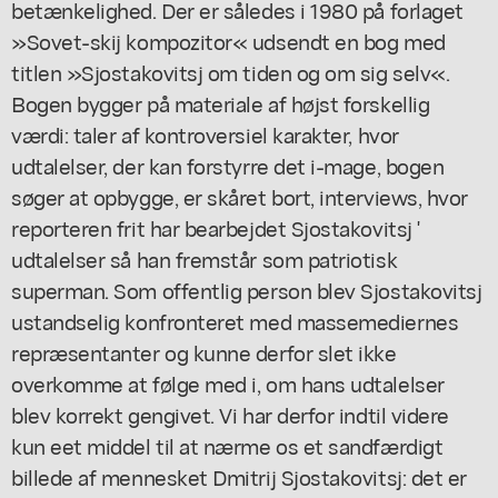
betænkelighed. Der er således i 1980 på forlaget
»Sovet-skij kompozitor« udsendt en bog med
titlen »Sjostakovitsj om tiden og om sig selv«.
Bogen bygger på materiale af højst forskellig
værdi: taler af kontroversiel karakter, hvor
udtalelser, der kan forstyrre det i-mage, bogen
søger at opbygge, er skåret bort, interviews, hvor
reporteren frit har bearbejdet Sjostakovitsj '
udtalelser så han fremstår som patriotisk
superman. Som offentlig person blev Sjostakovitsj
ustandselig konfronteret med massemediernes
repræsentanter og kunne derfor slet ikke
overkomme at følge med i, om hans udtalelser
blev korrekt gengivet. Vi har derfor indtil videre
kun eet middel til at nærme os et sandfærdigt
billede af mennesket Dmitrij Sjostakovitsj: det er