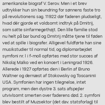
amerikanske biograf V. Serov. Men i et brev
udtrykker hun sin beundring for sønnens faste tro
på revolutionens sag. 11922 dør faderen pludseligt,
hvad dér gjorde et voldsomt indtryk på Dmitrij,
som satte sinfarmegethøjt. Den lille familie stod
nu helt på bar bund og Dmitrij måtte tjene til føden
ved at spille i biografer. Alligevel fuldførte han sine
musikstudier til normal tid, og diplomarbejdet
symfoni nr. l i f-moll opførtes med stor succes af
Nikolaj Malko ved en koncert i Leningrad 1926.
Allerede i 1927 opførtes den i Berlin af Bruno
Waltner og dernæst af Stokowsky og Toscaninii
USA. Symfonien har ingen tilegnelse, intet
program, men den dystre 3. sats afspejler
utvivlsomt smerten over faderens død. 2. symfoni
blev bestilt af Muzsektor (det dav. statsforlag) til