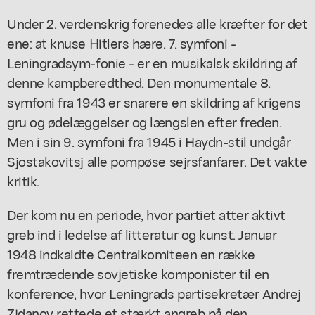
Under 2. verdenskrig forenedes alle kræfter for det
ene: at knuse Hitlers hære. 7. symfoni -
Leningradsym-fonie - er en musikalsk skildring af
denne kampberedthed. Den monumentale 8.
symfoni fra 1943 er snarere en skildring af krigens
gru og ødelæggelser og længslen efter freden.
Men i sin 9. symfoni fra 1945 i Haydn-stil undgår
Sjostakovitsj alle pompøse sejrsfanfarer. Det vakte
kritik.
Der kom nu en periode, hvor partiet atter aktivt
greb ind i ledelse af litteratur og kunst. Januar
1948 indkaldte Centralkomiteen en række
fremtrædende sovjetiske komponister til en
konference, hvor Leningrads partisekretær Andrej
Zjdanov rettede et stærkt angreb på den