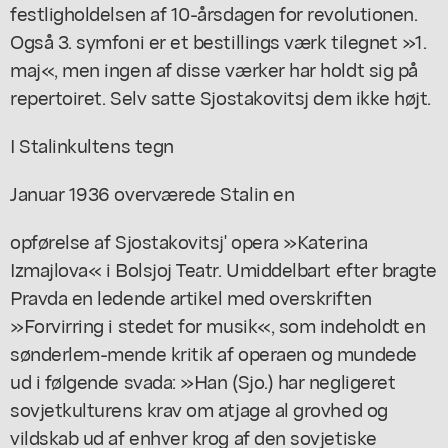
festligholdelsen af 10-årsdagen for revolutionen.
Også 3. symfoni er et bestillings værk tilegnet »1.
maj«, men ingen af disse værker har holdt sig på
repertoiret. Selv satte Sjostakovitsj dem ikke højt.
I Stalinkultens tegn
Januar 1936 overværede Stalin en
opførelse af Sjostakovitsj' opera »Katerina
Izmajlova« i Bolsjoj Teatr. Umiddelbart efter bragte
Pravda en ledende artikel med overskriften
»Forvirring i stedet for musik«, som indeholdt en
sønderlem-mende kritik af operaen og mundede
ud i følgende svada: »Han (Sjo.) har negligeret
sovjetkulturens krav om atjage al grovhed og
vildskab ud af enhver krog af den sovjetiske