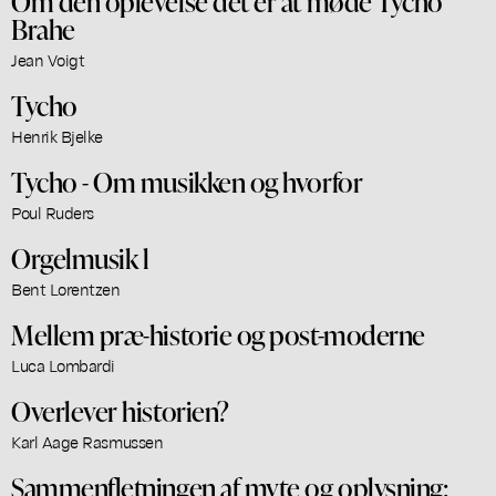
Om den oplevelse det er at møde Tycho
Brahe
Jean Voigt
Tycho
Henrik Bjelke
Tycho - Om musikken og hvorfor
Poul Ruders
Orgelmusik l
Bent Lorentzen
Mellem præ-historie og post-moderne
Luca Lombardi
Overlever historien?
Karl Aage Rasmussen
Sammenfletningen af myte og oplysning: