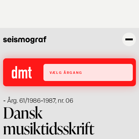
Skip
to
main
content
VÆLG ÅRGANG
- Årg. 61/1986-1987, nr. 06
Dansk
musiktidsskrift