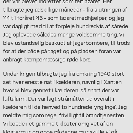
der var blevet indrettet som feltlazaret. Her
tilbragte jeg adskillige måneder - fra slutningen af
'44 til foråret '45 - som lazaretmedhjælper, og jeg
var dagligt med til at forpleje hundredvis af sårede.
Jeg oplevede således mange voldsomme ting. Vi
blev ustandselig beskudt af jagerbombere, til trods
for at der både på taget og på pladsen foran var
anbragt kæmpemæssige røde kors.
Under krigen tilbragte jeg fra omkring 1940 stort
set hver eneste nat i kælderen, navnlig i Xanten
hvor vi blev gennet i kælderen, så snart der var
luftalarm. Der var lagt stråmåtter ud overalt i
kælderen til de henved to hundrede 'ynglinge'. Jeg
meldte mig som regel frivilligt til brandtjenesten.
Vi boede i et gammelt kloster omgivet af en
klostermur, og oppe på denne mur skulle vi gå