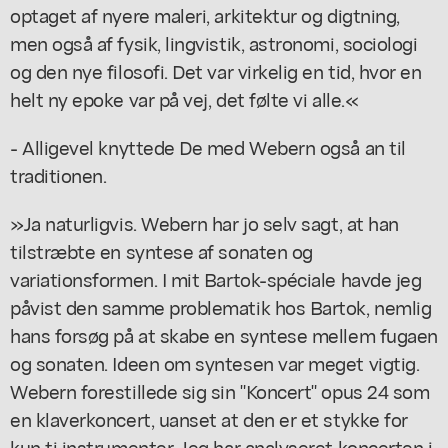
optaget af nyere maleri, arkitektur og digtning,
men også af fysik, lingvistik, astronomi, sociologi
og den nye filosofi. Det var virkelig en tid, hvor en
helt ny epoke var på vej, det følte vi alle.«
- Alligevel knyttede De med Webern også an til
traditionen.
»Ja naturligvis. Webern har jo selv sagt, at han
tilstræbte en syntese af sonaten og
variationsformen. I mit Bartok-spéciale havde jeg
påvist den samme problematik hos Bartok, nemlig
hans forsøg på at skabe en syntese mellem fugaen
og sonaten. Ideen om syntesen var meget vigtig.
Webern forestillede sig sin "Koncert" opus 24 som
en klaverkoncert, uanset at den er et stykke for
kun ti instrumenter. Jeg har analyseret koncerten i