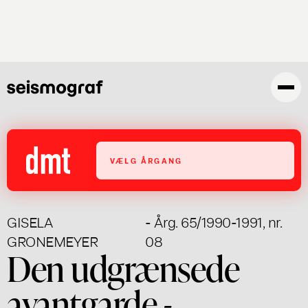
Skip
to
main
content
VÆLG ÅRGANG
GISELA
- Årg. 65/1990-1991, nr.
GRONEMEYER
08
Den udgrænsede
avantgarde -