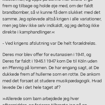
frem og tilbage og holde øje med, om der faldt
brandbomber, så vi kunne få dem slukket med det
samme. Jeg oplevede altså krigen i alle variationer,
men jeg blev ikke selv indkaldt, og jeg deltog ikke
direkte i kamphandlinger.«
- Ved krigens afslutning var De helt forældreløs.
Deres mor blev offer for eutanasien i 1941, og
Deres far faldt i 1945.1 1947 kom De til Köln uden
en Pfennig på lommen. De har engang sagt, at De
dukkede frem af hullerne som en rotte. De ankom
med det forsæt at studere musikpædagogik. Hvad
levede De i det hele taget af?
»Allerede som barn arbejdede jeg hver
eftermiddag, og ferierne tilbragte jeg på en