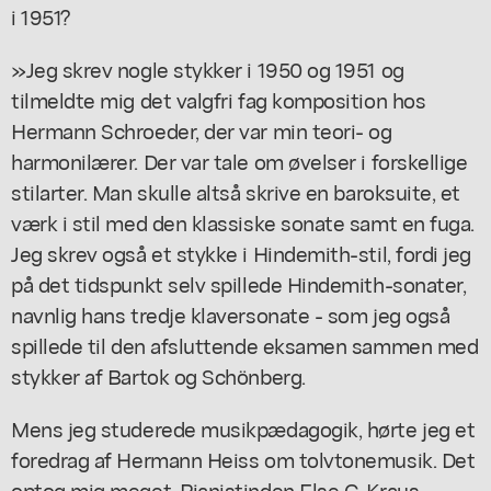
i 1951?
»Jeg skrev nogle stykker i 1950 og 1951 og
tilmeldte mig det valgfri fag komposition hos
Hermann Schroeder, der var min teori- og
harmonilærer. Der var tale om øvelser i forskellige
stilarter. Man skulle altså skrive en baroksuite, et
værk i stil med den klassiske sonate samt en fuga.
Jeg skrev også et stykke i Hindemith-stil, fordi jeg
på det tidspunkt selv spillede Hindemith-sonater,
navnlig hans tredje klaversonate - som jeg også
spillede til den afsluttende eksamen sammen med
stykker af Bartok og Schönberg.
Mens jeg studerede musikpædagogik, hørte jeg et
foredrag af Hermann Heiss om tolvtonemusik. Det
optog mig meget. Pianistinden Else C. Kraus