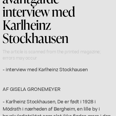
interview med
Karlheinz
Stockhausen
The article is scanned from the printed magazine;
errors may occur
- interview med Karlheinz Stockhausen
AF GISELA GRONEMEYER
- Karlheinz Stockhausen, De er født i 1928 i
Mödrath i nærheden af Bergheim, en lille by i
brunkulsdistriktet som slet ikke findes mere i dag,