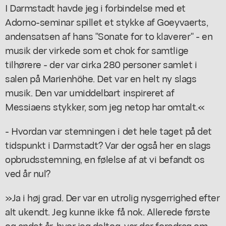
I Darmstadt havde jeg i forbindelse med et
Adorno-seminar spillet et stykke af Goeyvaerts,
andensatsen af hans "Sonate for to klaverer" - en
musik der virkede som et chok for samtlige
tilhørere - der var cirka 280 personer samlet i
salen på Marienhöhe. Det var en helt ny slags
musik. Den var umiddelbart inspireret af
Messiaens stykker, som jeg netop har omtalt.«
- Hvordan var stemningen i det hele taget på det
tidspunkt i Darmstadt? Var der også her en slags
opbrudsstemning, en følelse af at vi befandt os
ved år nul?
»Ja i høj grad. Der var en utrolig nysgerrighed efter
alt ukendt. Jeg kunne ikke få nok. Allerede første
og andet år, hvor jeg deltog, var der foredrag om