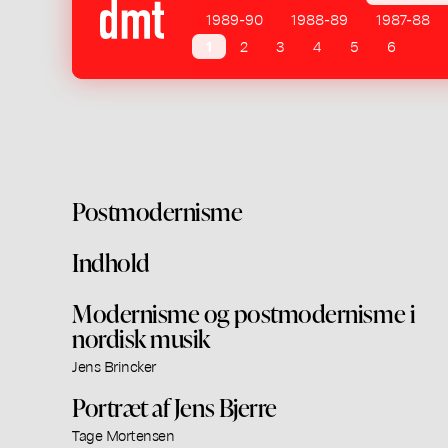
1989-90
1988-89
1987-88
1
2
3
4
5
6
Postmodernisme
Indhold
Modernisme og postmodernisme i
nordisk musik
Jens Brincker
Portræt af Jens Bjerre
Tage Mortensen