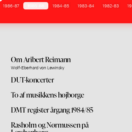
1986-87
1985-86
1984-85
1983-84
1982-83
19
Om Aribert Reimann
Wolf-Eberhard von Lewinsky
DUT-koncerter
To af musikkens højborge
DMT register årgang 1984/85
Rasholm og Nørmussen på