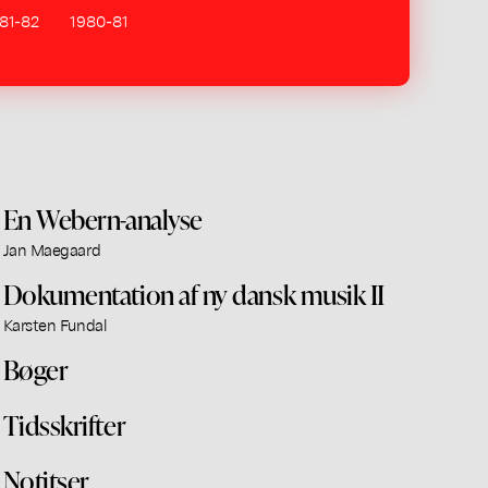
81-82
1980-81
En Webern-analyse
Jan Maegaard
Dokumentation af ny dansk musik II
Karsten Fundal
Bøger
Tidsskrifter
Notitser