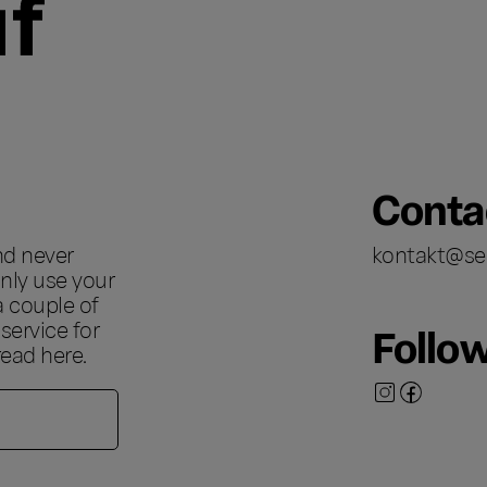
Conta
nd never
kontakt@se
nly use your
a couple of
ervice for
Follo
 read
here
.