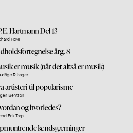
.P.E. Hartmann Del 13
chard Hove
ndholdsfortegnelse årg. 8
usik er musik (når det altså er musik)
udåge Riisager
ra artisteri til popularisme
rgen Bentzon
vordan og hvorledes?
end Erik Tarp
pmuntrende kendsgærninger