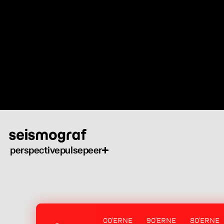
Skip
to
main
content
perspective
pulse
peer
00'ERNE
90'ERNE
80'ERNE