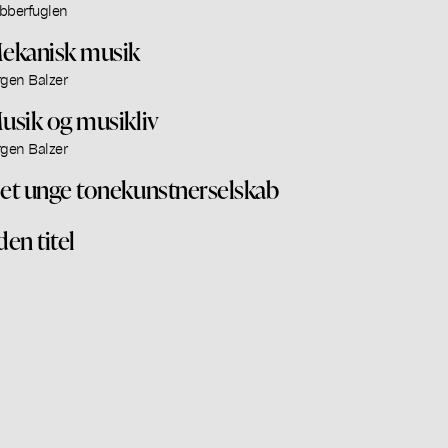
bberfuglen
ekanisk musik
rgen Balzer
usik og musikliv
rgen Balzer
et unge tonekunstnerselskab
den titel