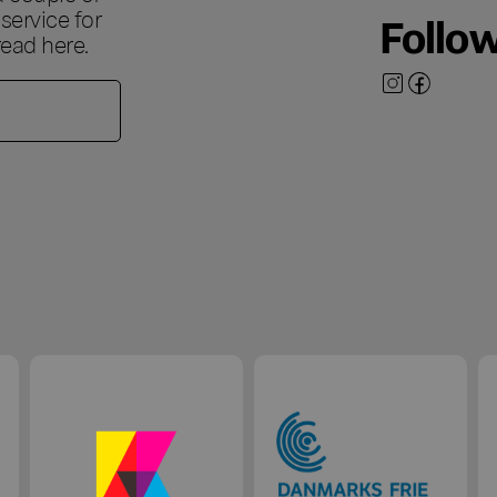
ervice for
Follo
 read
here
.