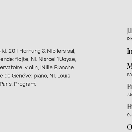
J
Ri
I
kl. 20 i Hornung & NIøllers sal,
de: fløjte, NI. Nlarcel 1Uoyse,
M
rvatoire; violin, INIlle Blanche
re de Genéve; piano, NI. Louis
Kn
 Paris. Program:
F
Jø
H
Sv
O