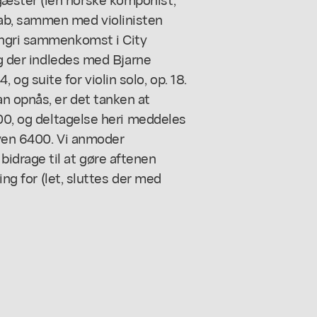
ab, sammen med violinisten
angri sammenkomst i City
og der indledes med Bjarne
4, og suite for violin solo, op. 18.
n opnås, er det tanken at
,00, og deltagelse heri meddeles
 byen 6400. Vi anmoder
idrage til at gøre aftenen
ing for (let, sluttes der med