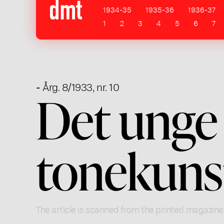
1934-35
1935-36
1936-37
1
2
3
4
5
6
7
- Årg. 8/1933, nr. 10
Det unge
tonekuns
The article is scanned from the printed magazine