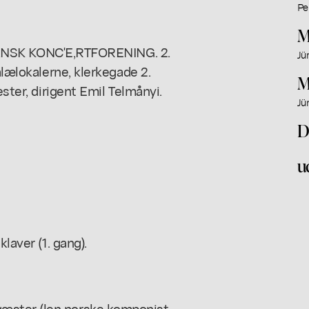
Pe
M
SK KONC'E,RTFORENING. 2.
Jü
alælokalerne, klerkegade 2.
M
ester, dirigent Emil Telmånyi.
Jü
D
u
laver (1. gang).
æster (len norske komponist,