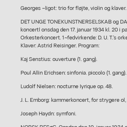
Georges ~ligot: trio for fløjte, violin og klaver.
DET UNGE TONEKUNSTNERSELSKAB og DAN
koncertl onsdag den 17. januar 1934 kl. 20 i p
Orkesterkoncert. 1~fedvirkende: D. U. T.'s ork
Klaver: Astrid Reisinger. Program:
Kaj Senstius: ouverture (1. gang).
Poul Allin Erichsen: sinfonia. piccolo (1. gang).
Ludolf Nielsen: nocturne Iyrique op. 48.
J. L. Emborg: kammerkoncert, for strygere ol, k
Joseph Haydn: symfoni.
NORSK BESøG. Onsdag den 10. januar 1934 g