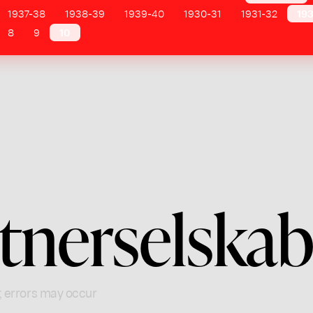
1937-38
1938-39
1939-40
1930-31
1931-32
19
8
9
10
tnerselska
; errors may occur