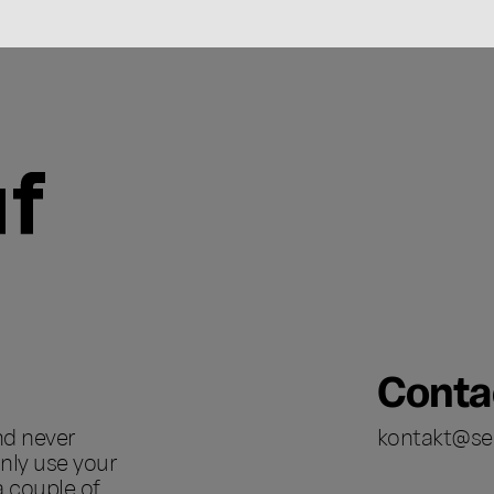
Conta
nd never
kontakt@se
nly use your
a couple of