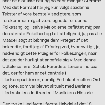
naar de blot ikke helt og holdent mangler Stemme.
Med det Formaal har jeg kun valgt saadanne
Tekster af vore bedste Visedigtere, som
forekommer mig at være egnede for denne
Folkesang, og i selve Melodierne beflittet mig paa
den største Enkelhed og Letfattelighed, ja, paa alle
Maader søgt at bibringe dem Præget af det
bekendte, fordi jeg af Erfaring ved, hvor nyttigt, ja,
nødvendigt dette Præg er for Folkesangen, naar
det gælder hurtigt at anbefale sig.« Med denne
Udtalelse fører Schulz Forordets Læsere ind paa
det, der for ham er det centrale i
Liedkompositionen, nemlig Forholdet mellem Ord
og Tone, som var blevet aktuelt med Berliner
Liederskolens Indtræden i Musikkens Historie.
Den tyske Lied førte i første Halvdel af det 18.