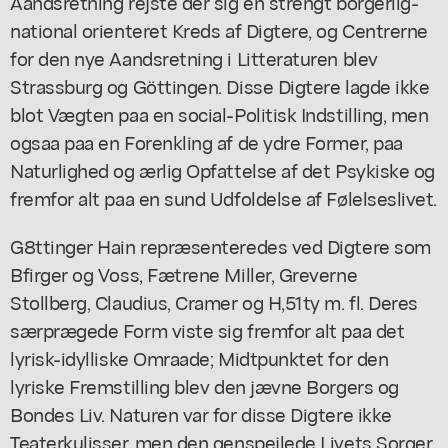
Aandsretning rejste der sig en strengt borgerlig-
national orienteret Kreds af Digtere, og Centrerne
for den nye Aandsretning i Litteraturen blev
Strassburg og Göttingen. Disse Digtere lagde ikke
blot Vægten paa en social-Politisk Indstilling, men
ogsaa paa en Forenkling af de ydre Former, paa
Naturlighed og ærlig Opfattelse af det Psykiske og
fremfor alt paa en sund Udfoldelse af Følelseslivet.
G8ttinger Hain repræsenteredes ved Digtere som
Bfirger og Voss, Fætrene Miller, Greverne
Stollberg, Claudius, Cramer og H,51ty m. fl. Deres
særprægede Form viste sig fremfor alt paa det
lyrisk-idylliske Omraade; Midtpunktet for den
lyriske Fremstilling blev den jævne Borgers og
Bondes Liv. Naturen var for disse Digtere ikke
Teaterkulisser,.men den genspejlede Livets Sorger