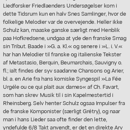
Liedforsker Friedlaenders Undersøgelser kom i
dette Tidsrum kun en halv Snes Samlinger, hvor de
folkelige Melodier var de overvejende. Heller ikke
Schulz kan, maaske ganske særligt med Henblik
paa Hofkredsene, undgaa at yde den franske Smag
sin Tribut. Baade i »G. a. Kl.« og senere i »L. i. V.«
har han Melodier til franske og italienske Tekster
af Metastasio, Berquin, Beumarchais, Sauvigny o.
fl.; ialt findes der syv saadanne Chansons og Arier,
bl. a. en Arie fra hans komiske Syngespil »La Fée
Urgéle ou ce qui plait aux dames« af Ch. Favart,
som han skrev Musik til i sin Kapelmestertid i
Rheinsberg. Selv henter Schulz ogsaa Impulser fra
de franske Komponister (særligt Grétry), og naar
man i hans Lieder saa ofte finder den lette,
yndefulde 6/8 Takt anvendt, er det en direkte Arv