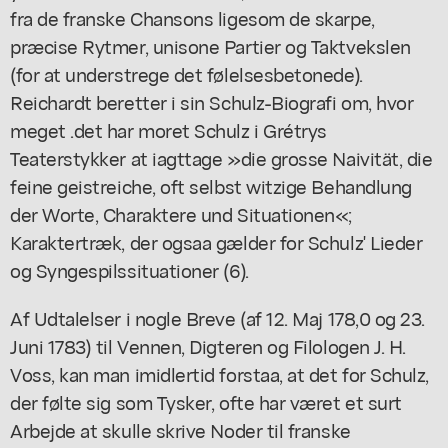
fra de franske Chansons ligesom de skarpe,
præcise Rytmer, unisone Partier og Taktvekslen
(for at understrege det følelsesbetonede).
Reichardt beretter i sin Schulz-Biografi om, hvor
meget .det har moret Schulz i Grétrys
Teaterstykker at iagttage »die grosse Naivität, die
feine geistreiche, oft selbst witzige Behandlung
der Worte, Charaktere und Situationen«;
Karaktertræk, der ogsaa gælder for Schulz' Lieder
og Syngespilssituationer (6).
Af Udtalelser i nogle Breve (af 12. Maj 178,0 og 23.
Juni 1783) til Vennen, Digteren og Filologen J. H.
Voss, kan man imidlertid forstaa, at det for Schulz,
der følte sig som Tysker, ofte har været et surt
Arbejde at skulle skrive Noder til franske