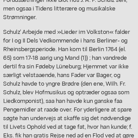
men ogsaa i Tidens litterære og musikalske
Strømninger.
Schulz' Arbejde med »Lieder im Volkston« falder
for I og II Dels Vedkommende i hans Berliner- og
Rheinsbergsperiode. Han kom til Berlin 1764 (el.
65) som 17-18 aarig ung Mand (1)) ; han vandrede
dertil fra sin Fødeby Lüneburg; Hjemmet var ikke
særligt velstaaende, hans Fader var Bager, og
Schulz havde to yngre Brødre (den ene, Wilh. Fr.
Schulz, blev Hofmusikus og optræder ogsaa som
Liedkomponist), saa han havde kun ganske faa
Pengemidler at raade over. For yderligere at spare
søgte han undervejs at skaffe sig det nødvendige
til Livets Ophold ved at tage fat, hvor han kunde; f.
Eks. fik han gratis Rejse ned ad en Flod ved at gøre