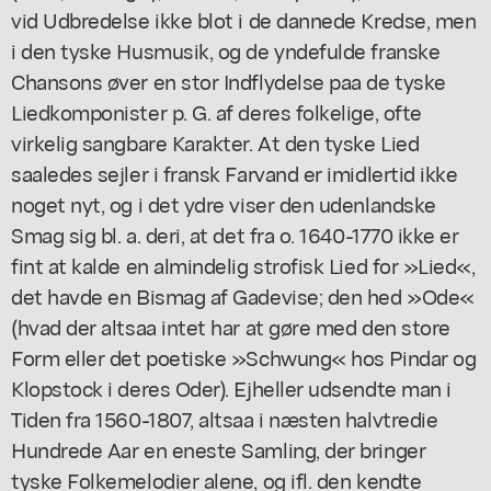
vid Udbredelse ikke blot i de dannede Kredse, men
i den tyske Husmusik, og de yndefulde franske
Chansons øver en stor Indflydelse paa de tyske
Liedkomponister p. G. af deres folkelige, ofte
virkelig sangbare Karakter. At den tyske Lied
saaledes sejler i fransk Farvand er imidlertid ikke
noget nyt, og i det ydre viser den udenlandske
Smag sig bl. a. deri, at det fra o. 1640-1770 ikke er
fint at kalde en almindelig strofisk Lied for »Lied«,
det havde en Bismag af Gadevise; den hed »Ode«
(hvad der altsaa intet har at gøre med den store
Form eller det poetiske »Schwung« hos Pindar og
Klopstock i deres Oder). Ejheller udsendte man i
Tiden fra 1560-1807, altsaa i næsten halvtredie
Hundrede Aar en eneste Samling, der bringer
tyske Folkemelodier alene, og ifl. den kendte