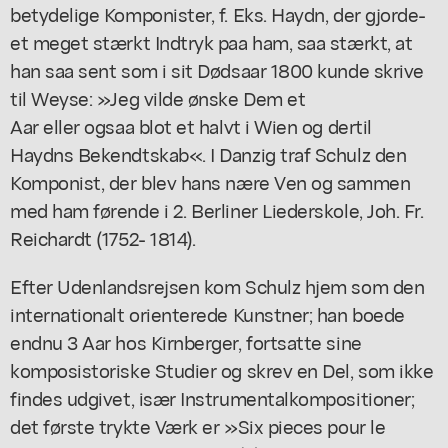
betydelige Komponister, f. Eks. Haydn, der gjorde-
et meget stærkt Indtryk paa ham, saa stærkt, at
han saa sent som i sit Dødsaar 1800 kunde skrive
til Weyse: »Jeg vilde ønske Dem et
Aar eller ogsaa blot et halvt i Wien og dertil
Haydns Bekendtskab«. I Danzig traf Schulz den
Komponist, der blev hans nære Ven og sammen
med ham førende i 2. Berliner Liederskole, Joh. Fr.
Reichardt (1752- 1814).
Efter Udenlandsrejsen kom Schulz hjem som den
internationalt orienterede Kunstner; han boede
endnu 3 Aar hos Kirnberger, fortsatte sine
komposistoriske Studier og skrev en Del, som ikke
findes udgivet, især Instrumentalkompositioner;
det første trykte Værk er »Six pieces pour le