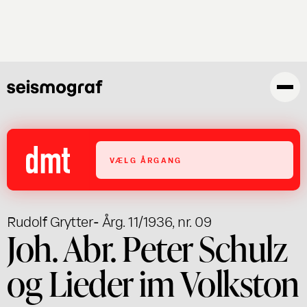
Skip
to
main
content
VÆLG ÅRGANG
Rudolf Grytter
- Årg. 11/1936, nr. 09
Joh. Abr. Peter Schulz
og Lieder im Volkston