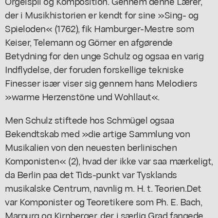
Orgelspil og Komposition. Gennem denne Lærer,
der i Musikhistorien er kendt for sine »Sing- og
Spieloden« (1762), fik Hamburger-Mestre som
Keiser, Telemann og Görner en afgørende
Betydning for den unge Schulz og ogsaa en varig
Indflydelse, der foruden forskellige tekniske
Finesser især viser sig gennem hans Melodiers
»warme Herzenstöne und Wohllaut«.
Men Schulz stiftede hos Schmügel ogsaa
Bekendtskab med »die artige Sammlung von
Musikalien von den neuesten berlinischen
Komponisten« (2), hvad der ikke var saa mærkeligt,
da Berlin paa det Tids-punkt var Tysklands
musikalske Centrum, navnlig m. H. t. Teorien.Det
var Komponister og Teoretikere som Ph. E. Bach,
Marpurg og Kirnberger, der i særlig Grad fangede