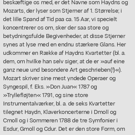
beskæftige os med, er det Navne som Haydns og
Mozarts, der lyser som Stjerner af 1. Størrelse; i
det lille Spand af Tid paa ca. 15 Aar, vi specielt
koncentrerer os om, sker der saa store og
betydningsfulde Begivenheder, at disse Stjerner
synes at lyse med en endnu stærkere Glans. Her
udkommer en Række af Haydns Kvartetter (bl. a.
dem, om hvilke han selv siger, at de er »auf eine
ganz neue und besondere Art geschrieben(!)«).
Mozart skriver sine mest yndede Operaer og
Syngespil, f. Eks. »Don Juan« 1787 og
»Tryllefløjten« 1791, og sine store
Instrumentalværker, bl. a. de seks Kvartetter
tilegnet Haydn, Klaverkoncerterne i Dmoll og
Cmoll og i Sommeren 1788 de tre Symfonier i
Esdur, Gmoll og Cdur. Det er den store Form, om