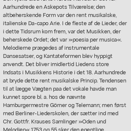
Aarhundrede en Askepots Tilværelse; den
altbeherskende Form var den rent musikalske,
italienske Da-capo Arie. I de fleste af de Lieder, der
i dette Tidsrum kom frem, var det Musikken, der
beherskede Ordet; det var »poesia per musica«.
Melodierne prægedes af instrumentale
Dansesatser, og Kantateformen blev hyppigt
anvendt. Det bliver imidlertid Liedens store
Indsats i Musikkens Historie i det 18. Aarhundrede
at bryde dette rent musikalske Princip. Tendensen
til at lægge Vægten paa det vokale havde man
kunnet spore bl. a. hos de nævnte
Hamburgermestre Görner og Telemann; men først
med Berliner-Liederskolen, der sætter ind med
Chr. Gottfr. Krauses Samlinger »Oden und
Melodien« 1753 og 55 sker den egentlige