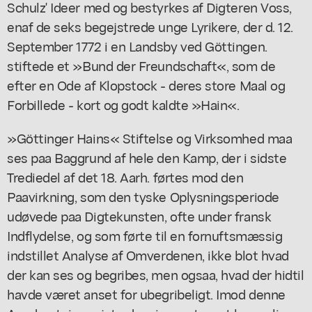
Schulz' Ideer med og bestyrkes af Digteren Voss,
enaf de seks begejstrede unge Lyrikere, der d. 12.
September 1772 i en Landsby ved Göttingen.
stiftede et »Bund der Freundschaft«, som de
efter en Ode af Klopstock - deres store Maal og
Forbillede - kort og godt kaldte »Hain«.
»Göttinger Hains« Stiftelse og Virksomhed maa
ses paa Baggrund af hele den Kamp, der i sidste
Trediedel af det 18. Aarh. førtes mod den
Paavirkning, som den tyske Oplysningsperiode
udøvede paa Digtekunsten, ofte under fransk
Indflydelse, og som førte til en fornuftsmæssig
indstillet Analyse af Omverdenen, ikke blot hvad
der kan ses og begribes, men ogsaa, hvad der hidtil
havde været anset for ubegribeligt. Imod denne