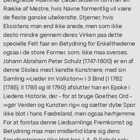
Række af Mestre, hvis Navne formentlig vil være
de fleste ganske ubekendte, Stjerner, hvis
Eksistens man end ikke anede, men som ikke
desto mindre gennem deres Virken paa dette
specielle Felt faar en Betydning for Enkelthederne
ogsaa i de store Former, som. ikke maa overses.
Johann Abraham Peter Schulz (1747-1800) er en af
denne Skoles mest kendte Kunstnere; med sin
Samling »Lieder im Volkston« i 3 Bind (I 1782
(1785), II 1785 og III 1790) afslutter han en Epoke i
Liedens Historie, der - for at bruge Goethes Ord -
»gør Verden og Kunsten rig« og sætter dybe Spor
ikke blot i hans Fædreland, men ogsaa herhjemme.
For at forstaa denne Liedsamlings Fremkomst og
Betydning maa man imidlertid klare sig dens
Forudsætninger ikke blot hos J. A. P. Schulz selv,