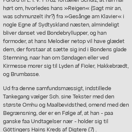
hørt om, hvorledes hans »Reigen« (Sagt mir an,
was schmunzelt ihr?) fra »Gesånge am Klavier« i
nogle Egne af Sydtyskland næsten, almindeligt
bliver danset ved Bondebryllupper, og han
formoder, at hans Melodier netop vil have glædet
dem, der forstaar at sætte sig ind i Bondens glade
Stemning, naar han om Søndagen eller ved
Kirmesse morer sig til Lyden af Fioler, Hakkebrædt,
og Brumbasse.
Ud fra denne samfundsmæssigt, indstillede
Tankegang vælger Sch. sine Tekster med den
største Omhu og Maalbevidsthed, omend med den
Begrænsning, der er en Følge af, at han - paa
ganske faa Undtagelser nær - holder sig til
Göttingers Hains Kreds af Digtere (7) .