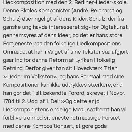
Liedkomposition med den 2. Berliner-Lieder-skole.
Denne Skoles Komponister (André, Reichardt og
Schulz) øser rigeligt af dens Kilder. Schulz, der fra
ganske ung havde interesseret sig- for Digtekunst,
gennemsyres af dens Ideer, og det er hans store
Fortjeneste paa den folkelige Liedkompositions
Omraade, at han i Valget af sine Tekster saa afgjort
gaar ind for denne Reform af Lyriken i folkelig
Retning. Derfor giver han sit Hovedværk Titlen
»Lieder im Volkston«, og hans Formaal med sine
Kompositioner kan ikke udtrykkes stærkere, end
han gør det i sit bekendte Forord, skrevet i Novbr.
1784 til 2. Udg. af 1. Del: »Og dette er jo
Liedkomponistens endelige Maal, saafremt han vil
forblive tro mod sit eneste retmæssige Forsæt
med denne Kompositionsart, at gøre gode