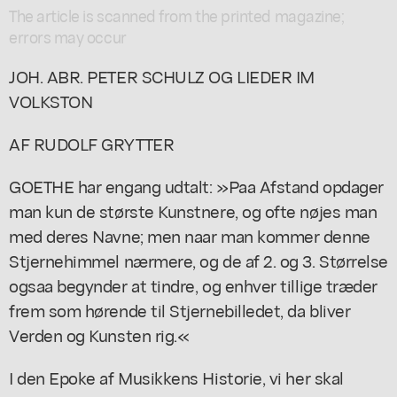
The article is scanned from the printed magazine;
errors may occur
JOH. ABR. PETER SCHULZ OG LIEDER IM
VOLKSTON
AF RUDOLF GRYTTER
GOETHE har engang udtalt: »Paa Afstand opdager
man kun de største Kunstnere, og ofte nøjes man
med deres Navne; men naar man kommer denne
Stjernehimmel nærmere, og de af 2. og 3. Størrelse
ogsaa begynder at tindre, og enhver tillige træder
frem som hørende til Stjernebilledet, da bliver
Verden og Kunsten rig.«
I den Epoke af Musikkens Historie, vi her skal