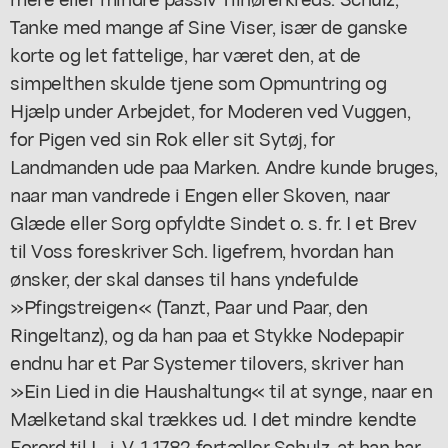
Tanke med mange af Sine Viser, især de ganske
korte og let fattelige, har været den, at de
simpelthen skulde tjene som Opmuntring og
Hjælp under Arbejdet, for Moderen ved Vuggen,
for Pigen ved sin Rok eller sit Sytøj, for
Landmanden ude paa Marken. Andre kunde bruges,
naar man vandrede i Engen eller Skoven, naar
Glæde eller Sorg opfyldte Sindet o. s. fr. I et Brev
til Voss foreskriver Sch. ligefrem, hvordan han
ønsker, der skal danses til hans yndefulde
»Pfingstreigen« (Tanzt, Paar und Paar, den
Ringeltanz), og da han paa et Stykke Nodepapir
endnu har et Par Systemer tilovers, skriver han
»Ein Lied in die Haushaltung« til at synge, naar en
Mælketand skal trækkes ud. I det mindre kendte
Forord til L. i. V. 1 1782 fortæller Schulz, at han har