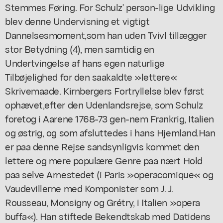
Stemmes Føring. For Schulz' person-lige Udvikling
blev denne Undervisning et vigtigt
Dannelsesmoment,som han uden Tvivl tillægger
stor Betydning (4), men samtidig en
Undertvingelse af hans egen naturlige
Tilbøjelighed for den saakaldte »lettere«
Skrivemaade. Kirnbergers Fortryllelse blev først
ophævet,efter den Udenlandsrejse, som Schulz
foretog i Aarene 1768-73 gen-nem Frankrig, Italien
og østrig, og som afsluttedes i hans Hjemland.Han
er paa denne Rejse sandsynligvis kommet den
lettere og mere populære Genre paa nært Hold
paa selve Arnestedet (i Paris »operacomique« og
Vaudevillerne med Komponister som J. J.
Rousseau, Monsigny og Grétry, i Italien »opera
buffa«). Han stiftede Bekendtskab med Datidens