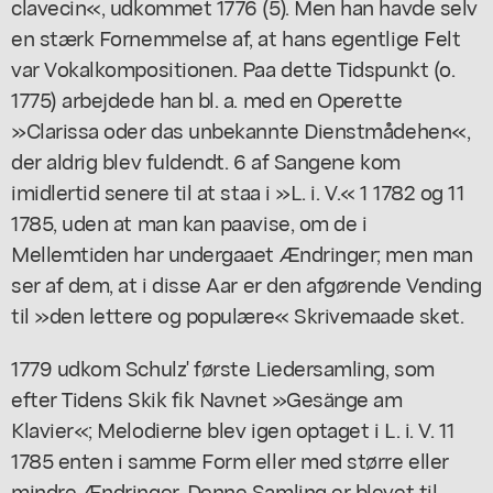
clavecin«, udkommet 1776 (5). Men han havde selv
en stærk Fornemmelse af, at hans egentlige Felt
var Vokalkompositionen. Paa dette Tidspunkt (o.
1775) arbejdede han bl. a. med en Operette
»Clarissa oder das unbekannte Dienstmådehen«,
der aldrig blev fuldendt. 6 af Sangene kom
imidlertid senere til at staa i »L. i. V.« 1 1782 og 11
1785, uden at man kan paavise, om de i
Mellemtiden har undergaaet Ændringer; men man
ser af dem, at i disse Aar er den afgørende Vending
til »den lettere og populære« Skrivemaade sket.
1779 udkom Schulz' første Liedersamling, som
efter Tidens Skik fik Navnet »Gesänge am
Klavier«; Melodierne blev igen optaget i L. i. V. 11
1785 enten i samme Form eller med større eller
mindre Ændringer. Denne Samling er blevet til,