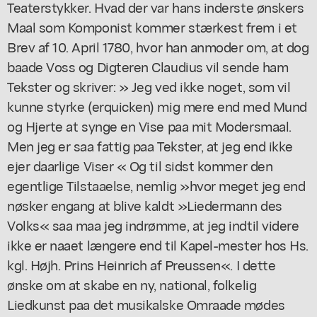
Teaterstykker. Hvad der var hans inderste ønskers
Maal som Komponist kommer stærkest frem i et
Brev af 10. April 1780, hvor han anmoder om, at dog
baade Voss og Digteren Claudius vil sende ham
Tekster og skriver: » Jeg ved ikke noget, som vil
kunne styrke (erquicken) mig mere end med Mund
og Hjerte at synge en Vise paa mit Modersmaal.
Men jeg er saa fattig paa Tekster, at jeg end ikke
ejer daarlige Viser « Og til sidst kommer den
egentlige Tilstaaelse, nemlig »hvor meget jeg end
nøsker engang at blive kaldt »Liedermann des
Volks« saa maa jeg indrømme, at jeg indtil videre
ikke er naaet længere end til Kapel-mester hos Hs.
kgl. Højh. Prins Heinrich af Preussen«. I dette
ønske om at skabe en ny, national, folkelig
Liedkunst paa det musikalske Omraade mødes