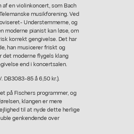
n af en violinkoncert, som Bach
en Telemanske musikforening. Ved
proviseret- Understemmerne, og
en moderne pianist kan løse, om
orisk korrekt gengivelse. Det har
e, han musicerer friskt og
r det moderne flygels klang
ivelse end i koncertsalen.
V. DB3083-85 å 6,50 kr.).
et på Fischers programmer, og
ørelsen, klangen er mere
jlighed til at nyde dette herlige
t juble genkendende over