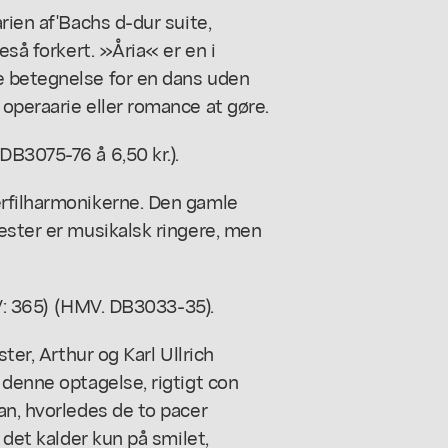
rien af'Bachs d-dur suite,
eså forkert. »Åria« er en i
e betegnelse for en dans uden
operaarie eller romance at gøre.
B3075-76 å 6,50 kr.).
erfilharmonikerne. Den gamle
ester er musikalsk ringere, men
K-V: 365) (HMV. DB3033-35).
ter, Arthur og Karl Ullrich
 denne optagelse, rigtigt con
an, hvorledes de to pacer
 det kalder kun på smilet,