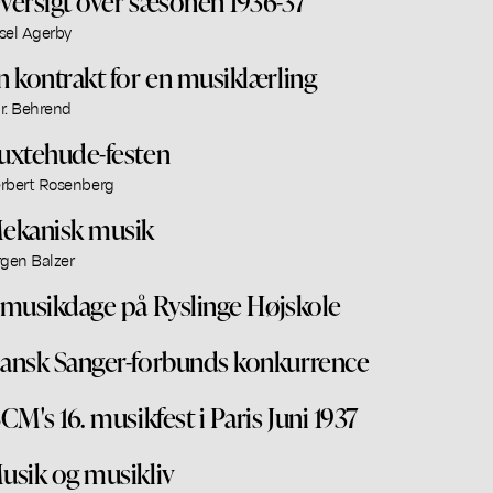
versigt over sæsonen 1936-37
sel Agerby
n kontrakt for en musiklærling
r. Behrend
uxtehude-festen
rbert Rosenberg
ekanisk musik
rgen Balzer
 musikdage på Ryslinge Højskole
ansk Sanger-forbunds konkurrence
SCM's 16. musikfest i Paris Juni 1937
usik og musikliv