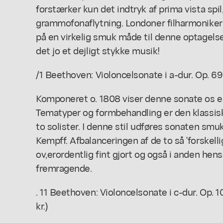
forstærker kun det indtryk af prima vista spi
grammofonaflytning. Londoner filharmoniker
på en virkelig smuk måde til denne optagelse
det jo et dejligt stykke musik!
/1 Beethoven: Violoncelsonate i a-dur. Op. 69.
Komponeret o. 1808 viser denne sonate os 
Tematyper og formbehandling er den klassis
to solister. I denne stil udføres sonaten sm
Kempff. Afbalanceringen af de to så 'forskell
ov,erordentlig fint gjort og også i anden he
fremragende.
. 11 Beethoven: Violoncelsonate i c-dur. Op. 
kr.)