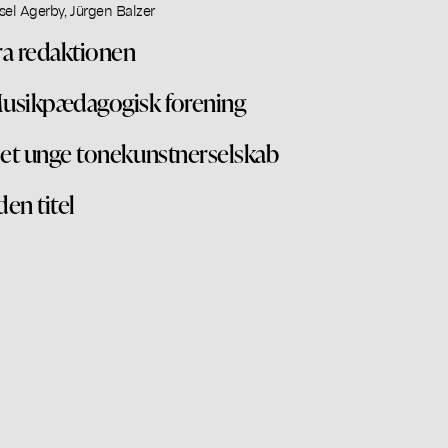
sel Agerby, Jürgen Balzer
ra redaktionen
usikpædagogisk forening
et unge tonekunstnerselskab
den titel