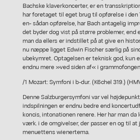
Bachske klaverkoncerter, er en transskriptio
har foretaget til eget brug til opførelse i d
en- sådan opførelse, har Bach antagelig im
det byder dog vist på større problemer, end 
man da ellers er indstillet på at give en hist
nu næppe ligget Edwin Fischer særlig på sind
ubekymret. Optagelsen er teknisk god, kun e
endnu mere »ved siden af« i grammofongeng
/1 Mozart: Symfoni i b-dur. (K6chel 319.) (HM
Denne Salzburgersymfoni var vel højdepunkt
indspilningen er endnu bedre end koncertudf
koncis, intonationen renere. Her har man da le
værk. i de omgivelser, der passer en og til a
menuettens wienertema.