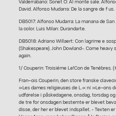
Valderrabano: Sonet O: Al monte sale. Alfons
David. Alfonso Mudarra: De la sangre de f us.
DB5017: Alfonso Mudarra: La manana de San J
la color. Luis Milan: Durandarte.
DB5018: Adriano Willaert: Con lagrime e sosp
(Shakespeare). John Dowland-. Come heavy 
again.
1/ Couperin: Troisiéme Le!Con de Tenébres. (H
Fran~ois Couperin, den store franske claveci
»Les dames religieuses de L.« ni »Le~ons de T
udførelse i påskedagene, onsdag, torsdag og 
de tre for onsdagen bestemte er blevet bevar
disse, der her er blevet indspillet. - Texten e