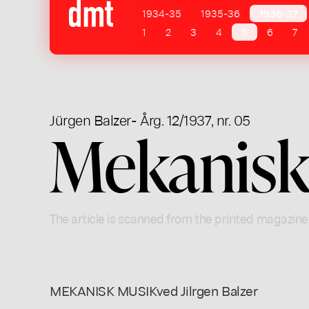
1934-35
1935-36
1936-37
1
2
3
4
5
6
7
Jürgen Balzer
- Årg. 12/1937, nr. 05
Mekanisk
The article is scanned from the printed magazine
MEKANISK MUSIKved Jilrgen Balzer