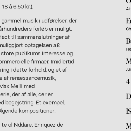
O
8 å 6,50 kr.).
Ak
E
et gammel musik i udførelser, der
rhundreders forløb er muligt.
Ch
rladt til sammenslutninger af
B
muliggjort optagelsen a£
He
 store publikums interesse og
M
ommercielle firmaer. Imidlertid
ng i dette forhold, og et af
Jü
se af renæssancemusik,
4
 Max Meili med
e, der af alle, der er
D
med begejstring. Et exempel,
I
følgende kompositioner:
 te ol Nddare. Enriquez de
M