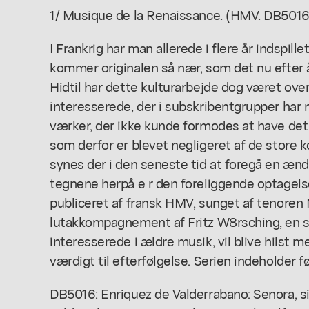
1/ Musique de la Renaissance. (HMV. DB5016-1
I Frankrig har man allerede i flere år indspill
kommer originalen så nær, som det nu efter å
Hidtil har dette kulturarbejde dog været ove
interesserede, der i subskribentgrupper har 
værker, der ikke kunde formodes at have det
som derfor er blevet negligeret af de store k
synes der i den seneste tid at foregå en ændri
tegnene herpå e r den foreliggende optagel
publiceret af fransk HMV, sunget af tenoren
lutakkompagnement af Fritz W8rsching, en seri
interesserede i ældre musik, vil blive hilst 
værdigt til efterfølgelse. Serien indeholder 
DB5016: Enriquez de Valderrabano: Senora, si