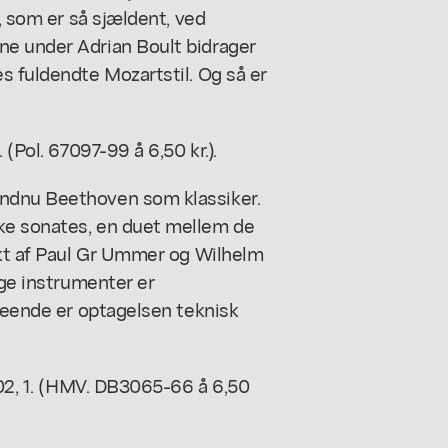
l, som er så sjældent, ved
ne under Adrian Boult bidrager
s fuldendte Mozartstil. Og så er
 (Pol. 67097-99 å 6,50 kr.).
endnu Beethoven som klassiker.
ke sonates, en duet mellem de
ukt af Paul Gr Ummer og Wilhelm
ige instrumenter er
nseende er optagelsen teknisk
102, 1. (HMV. DB3065-66 å 6,50