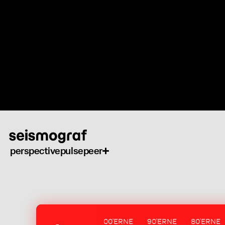
Skip
to
main
content
perspective
pulse
peer
00'ERNE
90'ERNE
80'ERNE