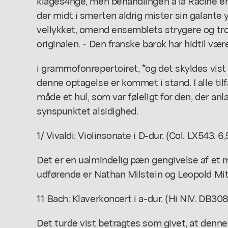
klages4nge, men behandlingen å la Racine er 
der midt i smerten aldrig mister sin galante
vellykket, omend ensemblets strygere og tro
originalen. - Den franske barok har hidtil væ
i grammofonrepertoiret, *og det skyldes vist
denne optagelse er kommet i stand. I alle ti
måde et hul, som var føleligt for den, der an
synspunktet alsidighed.
1/ Vivaldi: Violinsonate i D-dur. (Col. LX543. 6,5
Det er en ualmindelig pæn gengivelse af et 
udførende er Nathan Milstein og Leopold Mi
11 Bach: Klaverkoncert i a-dur. (Hi NIV. DB3081
Det turde vist betragtes som givet, at denne