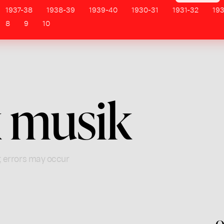
1937-38
1938-39
1939-40
1930-31
1931-32
19
8
9
10
 musik
; errors may occur