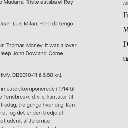
o Mudarra: Triste estaba el Rey
Ak
F
uan. Luis Milan: Perdida tengo
M
D
ir. Thomas Morley: It was a lover
sleep. John Dowland: Come
u
MV. DB5010-11 å 6,50 kr.).
nmester, komponerede i 1714 til
enébres«, d. v. s. kantater til
fredag, tre gange hver dag. Kun
et, og det er den tredje af
r et udsnit af Jeremiæ