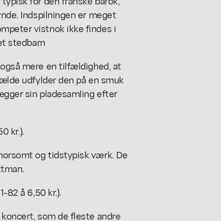
typisk for den franske barok,
 ynde. Indspilningen er meget
mpeter vistnok ikke findes i
ret stedbarn
 også mere en tilfældighed, at
lfælde udfylder den på en smuk
lægger sin pladesamling efter
0 kr.).
morsomt og tidstypisk værk. De
ttman.
-82 å 6,50 kr.).
 koncert, som de fleste andre