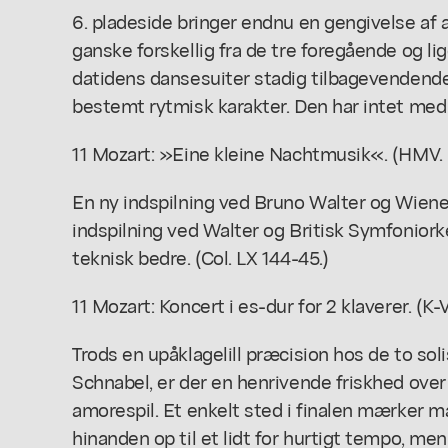
6. pladeside bringer endnu en gengivelse af a
ganske forskellig fra de tre foregående og lig
datidens dansesuiter stadig tilbagevendend
bestemt rytmisk karakter. Den har intet med 
11 Mozart: »Eine kleine Nachtmusik«. (HMV. D
En ny indspilning ved Bruno Walter og Wien
indspilning ved Walter og Britisk Symfoniork
teknisk bedre. (Col. LX 144-45.)
11 Mozart: Koncert i es-dur for 2 klaverer. (
Trods en upåklagelill præcision hos de to solis
Schnabel, er der en henrivende friskhed over
amorespil. Et enkelt sted i finalen mærker m
hinanden op til et lidt for hurtigt tempo, men