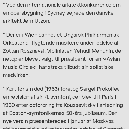
* Ved den internationale arkitektkonkurrence om
en operabygning i Sydney sejrede den danske
arkitekt Jørn Utzon.
* Der er i Wien dannet et Ungarsk Philharmonisk
Orkester af flygtende musikere under ledelse af
Zottan Rosznayai. Violinisten Yehudi Menuhin, der
netop er blevet valgt til præsident for en »Asian
Music Circle«, har straks tilbudt sin solistiske
medvirken.
* Kort før sin død (1953) foretog Sergei Prokofiev
en revision af sin 4. symfoni, der blev til i Paris i
1930 efter opfordring fra Koussevitzky i anledning
af Boston-symfonikernes 50-års jubilæum. Den
nye versin præsenteredes i januar af Moskvas
philharmoniske orkester under ledelse af Gennady