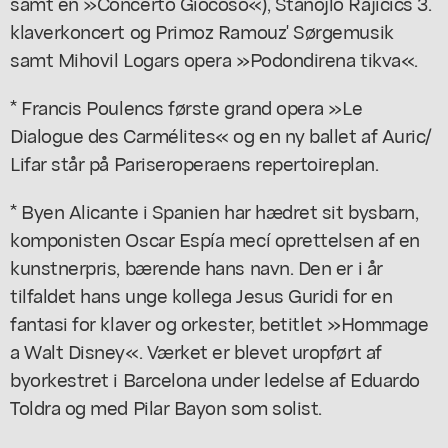
samt en »Concerto Giocoso«), Stanojlo Rajicics 3.
klaverkoncert og Primoz Ramouz' Sørgemusik
samt Mihovil Logars opera »Podondirena tikva«.
* Francis Poulencs første grand opera »Le
Dialogue des Carmélites« og en ny ballet af Auric/
Lifar står på Pariseroperaens repertoireplan.
* Byen Alicante i Spanien har hædret sit bysbarn,
komponisten Oscar Espía mecí oprettelsen af en
kunstnerpris, bærende hans navn. Den er i år
tilfaldet hans unge kollega Jesus Guridi for en
fantasi for klaver og orkester, betitlet »Hommage
a Walt Disney«. Værket er blevet uropført af
byorkestret i Barcelona under ledelse af Eduardo
Toldra og med Pilar Bayon som solist.