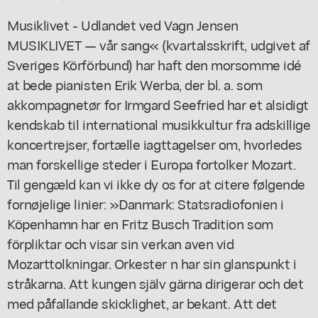
Musiklivet - Udlandet ved Vagn Jensen
MUSIKLIVET — vår sang« (kvartalsskrift, udgivet af
Sveriges Körförbund) har haft den morsomme idé
at bede pianisten Erik Werba, der bl. a. som
akkompagnetør for Irmgard Seefried har et alsidigt
kendskab til international musikkultur fra adskillige
koncertrejser, fortælle iagttagelser om, hvorledes
man forskellige steder i Europa fortolker Mozart.
Til gengæld kan vi ikke dy os for at citere følgende
fornøjelige linier: »Danmark: Statsradiofonien i
Köpenhamn har en Fritz Busch Tradition som
förpliktar och visar sin verkan aven vid
Mozarttolkningar. Orkester n har sin glanspunkt i
stråkarna. Att kungen själv gärna dirigerar och det
med påfallande skicklighet, ar bekant. Att det