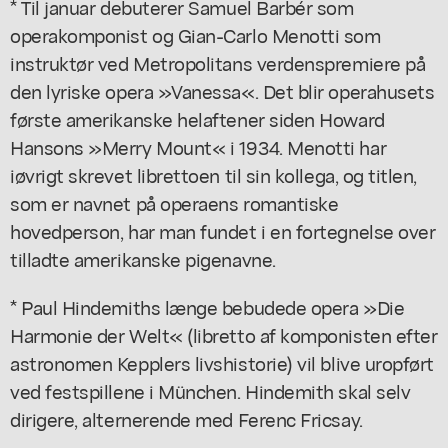
* Til januar debuterer Samuel Barbér som
operakomponist og Gian-Carlo Menotti som
instruktør ved Metropolitans verdenspremiere på
den lyriske opera »Vanessa«. Det blir operahusets
første amerikanske helaftener siden Howard
Hansons »Merry Mount« i 1934. Menotti har
iøvrigt skrevet librettoen til sin kollega, og titlen,
som er navnet på operaens romantiske
hovedperson, har man fundet i en fortegnelse over
tilladte amerikanske pigenavne.
* Paul Hindemiths længe bebudede opera »Die
Harmonie der Welt« (libretto af komponisten efter
astronomen Kepplers livshistorie) vil blive uropført
ved festspillene i München. Hindemith skal selv
dirigere, alternerende med Ferenc Fricsay.