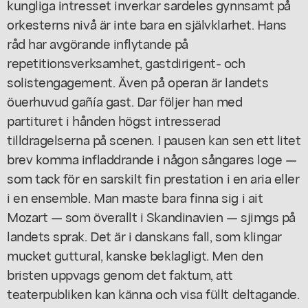
kungliga intresset inverkar sardeles gynnsamt på
orkesterns nivå är inte bara en självklarhet. Hans
råd har avgörande inflytande på
repetitionsverksamhet, gastdirigent- och
solistengagement. Även på operan är landets
öuerhuvud gañía gast. Dar följer han med
partituret i hånden högst intresserad
tilldragelserna på scenen. I pausen kan sen ett litet
brev komma infladdrande i någon sångares loge —
som tack för en sarskilt fin prestation i en aria eller
i en ensemble. Man maste bara finna sig i ait
Mozart — som överallt i Skandinavien — sjimgs på
landets sprak. Det är i danskans fall, som klingar
mucket guttural, kanske beklagligt. Men den
bristen uppvags genom det faktum, att
teaterpubliken kan känna och visa füllt deltagande.