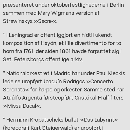
præsenteret under oktoberfestlighederne i Berlin
sammen med Mary Wigmans version af
Strawinskys »Sacre«.
* I Leningrad er offentliggjort en hidtil ukendt
komposition af Haydn, et lille divertimento for to
horn fra 1761, der siden 1861 havde forputtet sig i
Set. Petersborgs offentlige arkiv.
* Nationalorkestret i Madrid har under Paul Kleckis
ledelse uropført Joaquín Rodrigos »Concerto
Serenata« for harpe og orkester. Samme sted har
Ataúlfo Argenta førsteopført Cristóbal H alf f ters
»Missa Ducal«.
* Hermann Kropatscheks ballet »Das Labyrint«
(koreografi Kurt Steigerwald) er uropført i