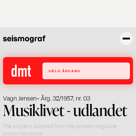
Skip
to
main
content
VÆLG ÅRGANG
Vagn Jensen
- Årg. 32/1957, nr. 03
Musiklivet - udlandet
The article is scanned from the printed magazine;
errors may occur