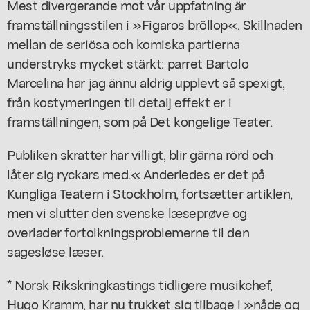
Mest divergerande mot vår uppfatning är
framställningsstilen i »Figaros bröllop«. Skillnaden
mellan de seriösa och komiska partierna
understryks mycket stärkt: parret Bartolo
Marcelina har jag ännu aldrig upplevt så spexigt,
från kostymeringen til detalj effekt er i
framställningen, som på Det kongelige Teater.
Publiken skratter har villigt, blir gärna rörd och
låter sig ryckars med.« Anderledes er det på
Kungliga Teatern i Stockholm, fortsætter artiklen,
men vi slutter den svenske læseprøve og
overlader fortolkningsproblemerne til den
sagesløse læser.
* Norsk Rikskringkastings tidligere musikchef,
Hugo Kramm, har nu trukket sig tilbage i »nåde og