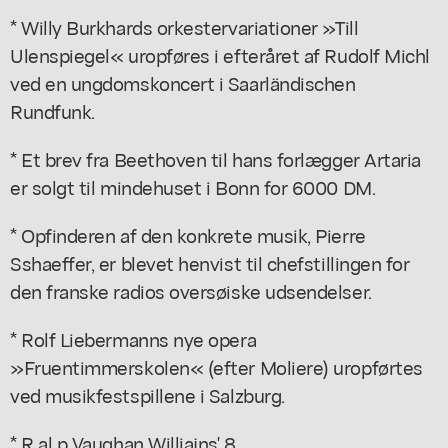
* Willy Burkhards orkestervariationer »Till
Ulenspiegel« uropføres i efteråret af Rudolf Michl
ved en ungdomskoncert i Saarländischen
Rundfunk.
* Et brev fra Beethoven til hans forlægger Artaria
er solgt til mindehuset i Bonn for 6000 DM.
* Opfinderen af den konkrete musik, Pierre
Sshaeffer, er blevet henvist til chefstillingen for
den franske radios oversøiske udsendelser.
* Rolf Liebermanns nye opera
»Fruentimmerskolen« (efter Moliere) uropførtes
ved musikfestspillene i Salzburg.
* R al p Vaughan Williajns' 8.