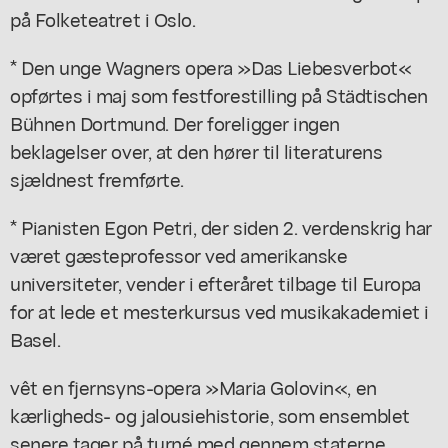
på Folketeatret i Oslo.
* Den unge Wagners opera »Das Liebesverbot«
opførtes i maj som festforestilling på Städtischen
Bühnen Dortmund. Der foreligger ingen
beklagelser over, at den hører til literaturens
sjældnest fremførte.
* Pianisten Egon Petri, der siden 2. verdenskrig har
været gæsteprofessor ved amerikanske
universiteter, vender i efteråret tilbage til Europa
for at lede et mesterkursus ved musikakademiet i
Basel.
vêt en fjernsyns-opera »Maria Golovin«, en
kærligheds- og jalousiehistorie, som ensemblet
senere tager på turné med gennem staterne.