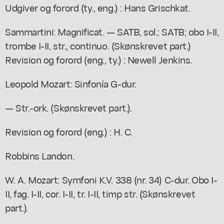
Udgiver og forord (ty., eng.) : Hans Grischkat.
Sammartini: Magnificat. — SATB, sol.: SATB; obo I-II,
trombe I-II, str., continuo. (Skønskrevet part.)
Revision og forord (eng., ty.) : Newell Jenkins.
Leopold Mozart: Sinfonía G-dur.
— Str.-ork. (Skønskrevet part.).
Revision og forord (eng.) : H. C.
Robbins Landon.
W. A. Mozart: Symfoni K.V. 338 (nr. 34) C-dur. Obo I-
II, fag. I-II, cor. I-II, tr. I-II, timp str. (Skønskrevet
part.).