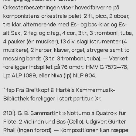
Orkesterbesætningen viser hovedfarverne på
kornponistens orkestrale palet: 2 fl., picc., 2 oboer,
tre klar. alternerende med Es- og bas-klar, og Es-
alt Sax., 2 fag. og c.fag., 4 cor., 3.tr., 3 tromboni, tuba,
4 pauker (én musiker), 13 div. slagiiistrumenter (4
musikere), 2 harper, klaver, orgel, strygere samt to
messing bands (3 tr., 3 tromboni, tuba). — Værket
foreligger indspillet på 76 omdr.: HMV G 7572—76,
Lp: ALP 1089, eller Nixa (lp) NLP 904.
* fsp Fra Breitkopf & Hartéis Kammermusik-
Bibliothek foreligger i stort partitur: Xr.
210Í). G. B. Sammartini: »Notturno à Quatro« für
Flöte, 2 Violinen und Bas (Cello). Udgiver: Günter
Rhaii (ingen forord). — Kompositionen kan næppe