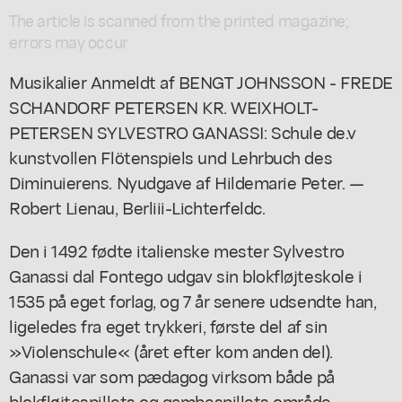
The article is scanned from the printed magazine;
errors may occur
Musikalier Anmeldt af BENGT JOHNSSON - FREDE
SCHANDORF PETERSEN KR. WEIXHOLT-
PETERSEN SYLVESTRO GANASSI: Schule de.v
kunstvollen Flötenspiels und Lehrbuch des
Diminuierens. Nyudgave af Hildemarie Peter. —
Robert Lienau, Berliii-Lichterfeldc.
Den i 1492 fødte italienske mester Sylvestro
Ganassi dal Fontego udgav sin blokfløjteskole i
1535 på eget forlag, og 7 år senere udsendte han,
ligeledes fra eget trykkeri, første del af sin
»Violenschule« (året efter kom anden del).
Ganassi var som pædagog virksom både på
blokfløjtespillets og gambespillets område.