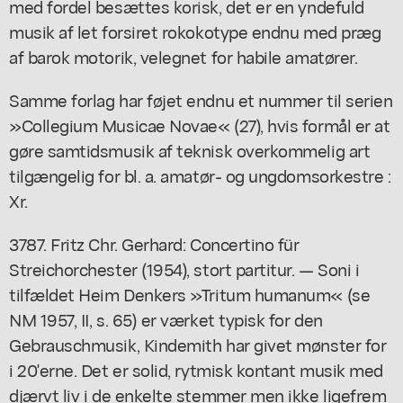
med fordel besættes korisk, det er en yndefuld
musik af let forsiret rokokotype endnu med præg
af barok motorik, velegnet for habile amatører.
Samme forlag har føjet endnu et nummer til serien
»Collegium Musicae Novae« (27), hvis formål er at
gøre samtidsmusik af teknisk overkommelig art
tilgængelig for bl. a. amatør- og ungdomsorkestre :
Xr.
3787. Fritz Chr. Gerhard: Concertino für
Streichorchester (1954), stort partitur. — Soni i
tilfældet Heim Denkers »Tritum humanum« (se
NM 1957, II, s. 65) er værket typisk for den
Gebrauschmusik, Kindemith har givet mønster for
i 20'erne. Det er solid, rytmisk kontant musik med
djærvt liv i de enkelte stemmer men ikke ligefrem