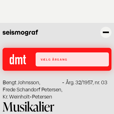
Skip
to
main
content
VÆLG ÅRGANG
Bengt Johnsson
,
- Årg. 32/1957, nr. 03
Frede Schandorf Petersen
,
Kr. Weinholt-Petersen
Musikalier