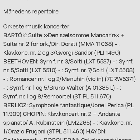
Månedens repertoire
Orkestermusik koncerter
BARTÓK: Suite »Den sælsomme Mandarin« +
Suite nr. 2 for ork./Dir: Dorati (MMA 11068) - :
Klav.konc. nr. 2 og 3/Gyorgi Sandor (PLI 1490)
BEETHOVEN: Syrn f. nr. 3/Solti (LXT 5537) - : Symf.
nr. 5/Solti (LXT 5510) - : Symf. nr. 7/Solti (LXT 5508)
- : Romancer nr. l og 2/Menuhin (violin) (7ERW5371)
- : Symf. nr. l og 5/Bruno Walter (A 01385 L) - :
Symf. nr. l og 8/Remoortel (ST PL 511.670)
BERLIOZ: Symphonie fantastique/Jonel Perica (PL
11.909) CHOPIN: Klav.koncert nr. 2 + Andante
spianato/ A. Rubinstein (LM2265) - : Kiav.konc. nr.
1/Orazio Frugoni (STPL 511.460) HAYDN:
Cellokoncert + BOCCHERINI: Cellokoncert/Janos