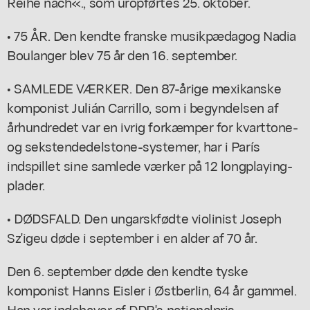
Reihe nach«., som uropførtes 25. oktober.
• 75 ÅR. Den kendte franske musikpædagog Nadia
Boulanger blev 75 år den 16. september.
• SAMLEDE VÆRKER. Den 87-årige mexikanske
komponist Julián Carrillo, som i begyndelsen af
århundredet var en ivrig forkæmper for kvarttone-
og sekstendedelstone-systemer, har i París
indspillet sine samlede værker på 12 longplaying-
plader.
• DØDSFALD. Den ungarskfødte violinist Joseph
Sz'igeu døde i september i en alder af 70 år.
Den 6. september døde den kendte tyske
komponist Hanns Eisler i Østberlin, 64 år gammel.
Han var indehaver af DDR's nationalpris.