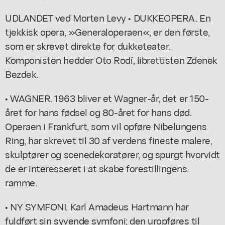
UDLANDET ved Morten Levy • DUKKEOPERA. En
tjekkisk opera, »Generaloperaen«, er den første,
som er skrevet direkte for dukketeater.
Komponisten hedder Oto Rodí, librettisten Zdenek
Bezdek.
• WAGNER. 1963 bliver et Wagner-år, det er 150-
året for hans fødsel og 80-året for hans død.
Operaen i Frankfurt, som vil opføre Nibelungens
Ring, har skrevet til 30 af verdens fineste malere,
skulptører og scenedekoratører, og spurgt hvorvidt
de er interesseret i at skabe forestillingens
ramme.
• NY SYMFONI. Karl Amadeus Hartmann har
fuldført sin syvende symfoni; den uropføres til