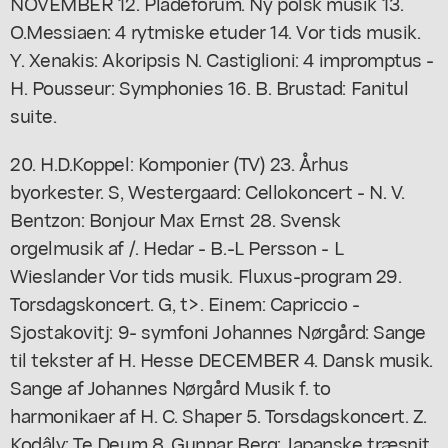
NOVEMBER 12. Pladeforum. Ny polsk musik 13.
O.Messiaen: 4 rytmiske etuder 14. Vor tids musik.
Y. Xenakis: Akoripsis N. Castiglioni: 4 impromptus -
H. Pousseur: Symphonies 16. B. Brustad: Fanitul
suite.
20. H.D.Koppel: Komponier (TV) 23. Århus
byorkester. S, Westergaard: Cellokoncert - N. V.
Bentzon: Bonjour Max Ernst 28. Svensk
orgelmusik af /. Hedar - B.-L Persson - L
Wieslander Vor tids musik. Fluxus-program 29.
Torsdagskoncert. G, t>. Einem: Capriccio -
Sjostakovitj: 9- symfoni Johannes Nørgård: Sange
til tekster af H. Hesse DECEMBER 4. Dansk musik.
Sange af Johannes Nørgård Musik f. to
harmonikaer af H. C. Shaper 5. Torsdagskoncert. Z.
Kodâly: Te Deum 8. Gunnar Berg: Japanske træsnit