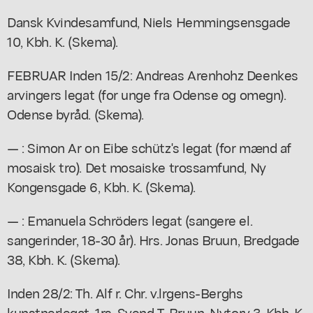
Dansk Kvindesamfund, Niels Hemmingsensgade
10, Kbh. K. (Skema).
FEBRUAR Inden 15/2: Andreas Arenhohz Deenkes
arvingers legat (for unge fra Odense og omegn).
Odense byråd. (Skema).
— : Simon Ar on Eibe schütz's legat (for mænd af
mosaisk tro). Det mosaiske trossamfund, Ny
Kongensgade 6, Kbh. K. (Skema).
— : Emanuela Schröders legat (sangere el.
sangerinder, 18-30 år). Hrs. Jonas Bruun, Bredgade
38, Kbh. K. (Skema).
Inden 28/2: Th. Alf r. Chr. v.lrgens-Berghs
kunstnerlegat. 1rs. Svend T. Bruun, Nytorv 3, Kbh. K.