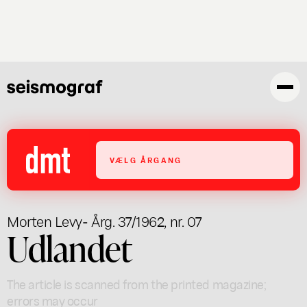
Skip
to
main
content
VÆLG ÅRGANG
Morten Levy
- Årg. 37/1962, nr. 07
Udlandet
The article is scanned from the printed magazine;
errors may occur