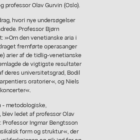
g professor Olav Gurvin (Oslo).
drag, hvori nye undersøgelser
ndrede. Professor Bjørn
: »Om den venetianske aria i
redraget fremførte operasanger
) arier af de tidlig-venetianske
mlagde de vigtigste resultater
af deres universitetsgrad, Bodil
rpentiers oratorier«, og Niels
lkoncerter«.
 - metodologiske,
blev ledet af professor Olav
ar: Professor Ingmar Bengtsson
sikalsk form og struktur«, der
usikforkningen og gik ind for en