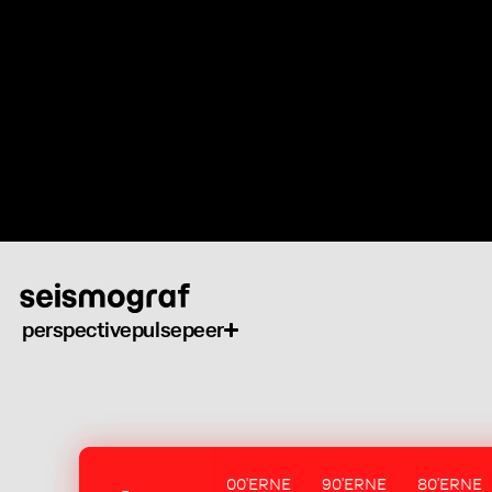
Skip
to
main
content
perspective
pulse
peer
00'ERNE
90'ERNE
80'ERNE