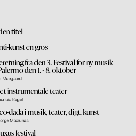
den titel
nti-kunst en gros
eretning fra den 3. Festival for ny musik
 Palermo den 1. - 8. oktober
n Maegaard
et instrumentale teater
uricio Kagel
eo-dada i musik, teater, digt, kunst
orge Maciunas
luxus festival