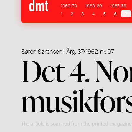
1969-70
1968-69
1967-68
1
2
3
4
5
6
7
Søren Sørensen
- Årg. 37/1962, nr. 07
Det 4. No
musikfor
The article is scanned from the printed magazine