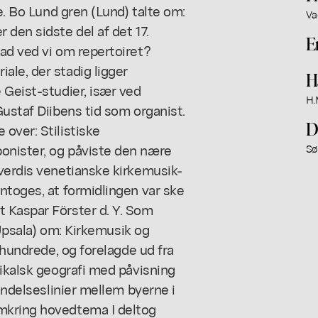
e. Bo Lund gren (Lund) talte om:
Va
 den sidste del af det 17.
E
ad ved vi om repertoiret?
ale, der stadig ligger
H
 Geist-studier, især ved
H.
Gustaf Diibens tid som organist.
D
over: Stilistiske
onister, og påviste den nære
Sø
everdis venetianske kirkemusik-
ntoges, at formidlingen var ske
 Kaspar Förster d. Y. Som
 (Upsala) om: Kirkemusik og
rhundrede, og forelagde ud fra
sikalsk geografi med påvisning
bindelseslinier mellem byerne i
mkring hovedtema I deltog