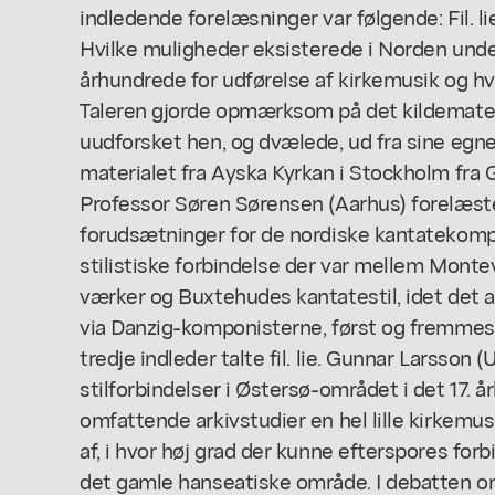
indledende forelæsninger var følgende: Fil. li
Hvilke muligheder eksisterede i Norden under
århundrede for udførelse af kirkemusik og hv
Taleren gjorde opmærksom på det kildemateri
uudforsket hen, og dvælede, ud fra sine egne
materialet fra Ayska Kyrkan i Stockholm fra 
Professor Søren Sørensen (Aarhus) forelæste 
forudsætninger for de nordiske kantatekomp
stilistiske forbindelse der var mellem Mont
værker og Buxtehudes kantatestil, idet det a
via Danzig-komponisterne, først og fremmest
tredje indleder talte fil. lie. Gunnar Larsson
stilforbindelser i Østersø-området i det 17. å
omfattende arkivstudier en hel lille kirkemu
af, i hvor høj grad der kunne efterspores for
det gamle hanseatiske område. I debatten o