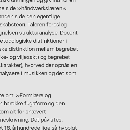
n ene side »håndværkslæren«
 anden side den egentlige
kabsteori. Taleren foreslog
nelsen strukturanalyse. Docent
todologiske distinktioner i
ske distinktion mellem begrebet
ke- og viljesakt) og begrebet
skarakter), hvorved der opnås en
nalysere i musikken og det som
lte om: »Formlære og
en barokke fugaform og den
kom alt for snævert
ieskrivning. Det påvistes,
t 18. århundrede lige så hyppigt