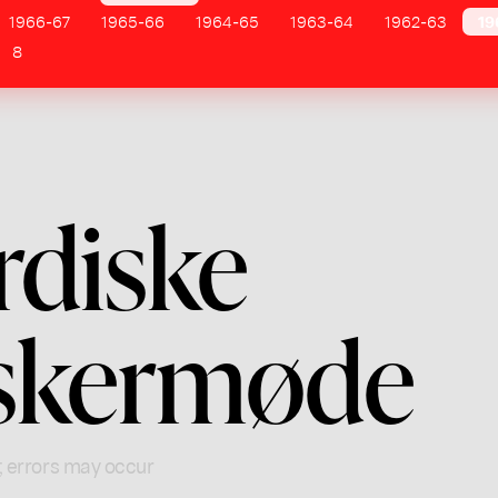
1966-67
1965-66
1964-65
1963-64
1962-63
19
8
rdiske
skermøde
; errors may occur