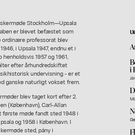
rskermøde Stockholm—Upsala
u
aben er blevet befæstet som
te ordinære professorat blev
A
1946, i Upsala 1947, endnu et i
bo henholdsvis 1957 og 1961,
B
lter efter århundredskiftet
i
khistorisk undervisning - er et
Ja
d ganske naturligt vokset frem.
D
ermøder blev taget kort efter 2.
Ma
en (København), Carl-Allan
N
t første møde fandt sted 1948 i
Ge
psala og 1958 i København. I
rskermøde sted, pány i
F