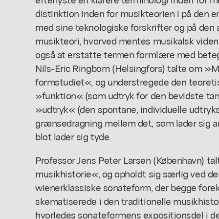
distinktion inden for musikteorien i på de
med sine teknologiske forskrifter og på den
musikteori, hvorved mentes musikalsk videns
også at erstatte termen formlære med beteg
Nils-Eric Ringbom (Helsingfors) talte om »Me
formstudiet«, og understregede den teoreti
»funktion« (som udtryk for den bevidste tan
»udtryk« (den spontane, individuelle udtryk
grænsedragning mellem det, som lader sig a
blot lader sig tyde.
Professor Jens Peter Larsen (København) ta
musikhistorie«, og opholdt sig særlig ved d
wienerklassiske sonateform, der begge fore
skematiserede i den traditionelle musikhistor
hvorledes sonateformens expositionsdel i de