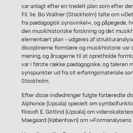
var anlagt efter en tredelt plan som efter de
Fil. lie. Bo Wallner (Stockholm) talte om »D
fra pædagogisk synsvinkel«, og påpegede, hv
den musikhistoriske forskning og det musikh
elementært plan - udgøres af strukturanaly
disciplinerne formlære og musikhistorie var d
mening, og årsagerne til at opretholde form
var i første række pædagogiske, og taleren 
synspunkter ud fra sit erfaringsmateriale so
Stockholm.
Efter disse indledninger fulgte forberedte di
Alphonce (Upsala) specielt om symbolfunktion
filosofi E. Götlind (Upsala) om videnskabste
Maegaard (København) om »Formanalysens 