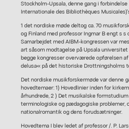
Stockholm-Upsala, denne gang i forbindelse
Internationale des Bibliothèques Musicales)'s
1 det nordiske møde deltog ca. 70 musikfors
og Finland med professor Ingmar B engt s s 
Samarbejdet med AIBM-kongressen var mes
art såsom modtagelse på Upsala universitet 
begge kongresser overværede opførelsen af 
delusa« på det historiske Drottningsholms t
Det nordiske musikforskermøde var denne g
hovedtemaer: 1) Hovedlinier inden for kirkemu
århundrede, 2 ) Det musikalske formstudium
terminologiske og pædagogiske problemer, o
nationalromantik og dens forudsætninger.
Hovedtema I blev ledet af professor /. P. La