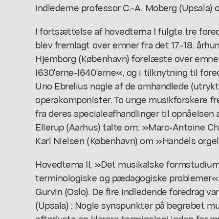
indlederne professor C.-A. Moberg (Upsala) o
I fortsættelse af hovedtema I fulgte tre fore
blev fremlagt over emner fra det 17.-18. århu
Hjemborg (København) forelæste over emnet
I630'erne-l640'erne«, og i tilknytning til fo
Uno Ebrelius nogle af de omhandlede (utrykte
operakomponister. To unge musikforskere fre
fra deres specialeafhandlinger til opnåelsen 
Ellerup (Aarhus) talte om: »Marc-Antoine Cha
Karl Nielsen (København) om »Handels orge
Hovedtema II, »Det musikalske formstudium
terminologiske og pædagogiske problemer«, 
Gurvin (Oslo). De fire indledende foredrag v
(Upsala) : Nogle synspunkter på begrebet mu
efterlyste en klarere terminologi inden for m