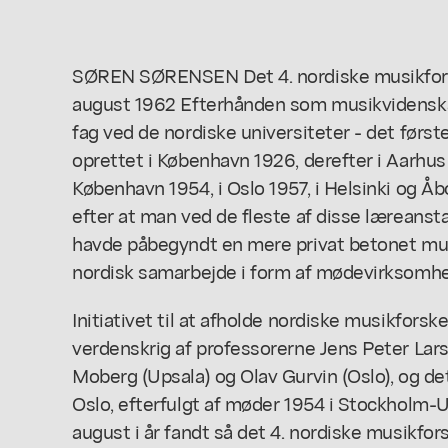
SØREN SØRENSEN Det 4. nordiske musikfo
august 1962 Efterhånden som musikvidensk
fag ved de nordiske universiteter - det førs
oprettet i København 1926, derefter i Aarhus 
København 1954, i Oslo 1957, i Helsinki og Å
efter at man ved de fleste af disse læreansta
havde påbegyndt en mere privat betonet musi
nordisk samarbejde i form af mødevirksomhe
Initiativet til at afholde nordiske musikforsk
verdenskrig af professorerne Jens Peter Lars
Moberg (Upsala) og Olav Gurvin (Oslo), og de
Oslo, efterfulgt af møder 1954 i Stockholm-U
august i år fandt så det 4. nordiske musikfo