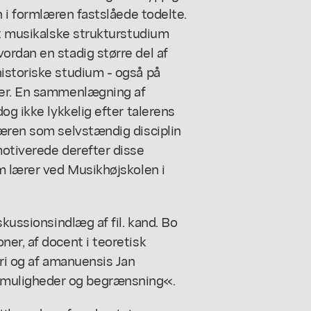
n i formlæren fastslåede todelte.
et musikalske strukturstudium
ordan en stadig større del af
istoriske studium - også på
ser. En sammenlægning af
og ikke lykkelig efter talerens
læren som selvstændig disciplin
motiverede derefter disse
m lærer ved Musikhøjskolen i
skussionsindlæg af fil. kand. Bo
er, af docent i teoretisk
ori og af amanuensis Jan
muligheder og begrænsning«.