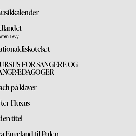
usikkalender
dlandet
rten Levy
ationaldiskoteket
URSUS FOR SANGERE OG
ANGPÆDAGOGER
ach på klaver
fter Fluxus
den titel
ra Engeland til Polen