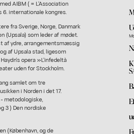
 med AIBM ( = L'Association
M
 6. internationale kongres.
kere fra Sverige, Norge, Danmark
U
on (Upsala) som leder af mødet.
Mo
t af ydre, arrangementsmæssig
N
og af Upsala stad, ligesom
Haydn's opera »L'infedeltà
K
eater uden for Stockholm.
S
ang samlet om tre
B
sikken i Norden i det 17.
 - metodologiske,
E
g 3 ) Den nordiske
u
rsen (København, og de
F