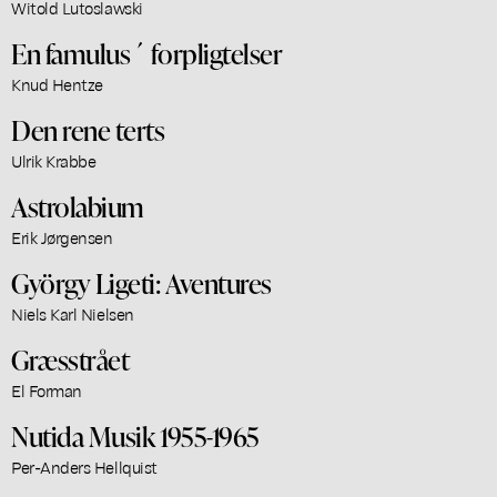
Witold Lutoslawski
En famulus´ forpligtelser
Knud Hentze
Den rene terts
Ulrik Krabbe
Astrolabium
Erik Jørgensen
György Ligeti: Aventures
Niels Karl Nielsen
Græsstrået
El Forman
Nutida Musik 1955-1965
Per-Anders Hellquist