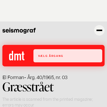
Skip
to
main
content
VÆLG ÅRGANG
El Forman
- Årg. 40/1965, nr. 03
Græsstrået
The article is scanned from the printed magazine;
errors may occur