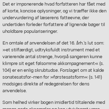
Det er imponerende hvad forfatteren har fået med
af korte, koncise oplysninger, og vi træffer ikke den
undervurdering af læserens fatteevne, der
undertiden forleder forfattere af lignende bøger til
uholdbare populariseringer.
En omtale af anvendelsen af det 16. årh.'s lut som:
»et stilfærdigt, udtryksfuldt instrument med et
varierende antal strenge, hvorpå sangeren kunne
klimpre sit eget følsomme akkompagnement« (s.
104) er en enlig skrubtudse. Forslaget om at kalde
sonatesatsfor-men for »førstesatsform« (s. 141)
modsiges direkte af redegørelsen for dens
anvendelse.
Som helhed virker bogen imidlertid tiltalende med
mange gode eksempler og kan utvivlsomt være