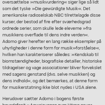
oversættelse »musikvurdering« siger lige så lidt
som det tyske »Die gewürdigte Musik«. Det
amerikanske radioselskab NBC tilrettelagde disse
kurser, der bestod af fire efter sværhedsgrad
ordnede serier, som skulle lede eleverne »fra
musikkens overflade til dens indre verden«.
Adorno giver herefter en lang række eksempler på
uhyrligheder i denne form for musik»forståelse«,
hvilken han karakteriserer således: »Kendskab til
biomstændigheder, biografiske detailler, historiske
tildragelser og vage associationer bliver forvekslet
med sagens genstand (dvs. selve musikken) og
dens indhold«, og det bemærkes, at denne form
for musikerstatning ikke blot nydes i USA alene.
Herudover sætter Adorno i bogens første
hovedafsnit »Anweisungen zum Hören neuer