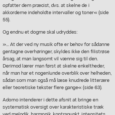
opfatter dem præcist, dvs. at skelne de i
akkorderne indeholdte intervaller og toner« (side
55).
Og endnu et dogme skal udryddes:
»... At der ved ny musik ofte er behov for sådanne
gentagne overhøringer, skyldes ikke den filistrøse
årsag, at man langsomt vil vænne sig til den.
Derimod lærer man først at skelne enkeltheder,
når man har et nogenlunde overblik over helheden,
sådan som man også må læse knudrede litterære
eller teoretiske tekster flere gange« (side 63).
Adorno intenderer i dette afsnit at bringe en
systematisk oversigt over karakteristiske træk
ved melodik, harmonik, kontrapunkt, intensitets