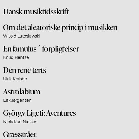
Dansk musiktidsskrift
Om det aleatoriske princip i musikken
Witold Lutoslawski
En famulus´ forpligtelser
Knud Hentze
Den rene terts
Ulrik Krabbe
Astrolabium
Erik Jørgensen
György Ligeti: Aventures
Niels Karl Nielsen
Græsstrået