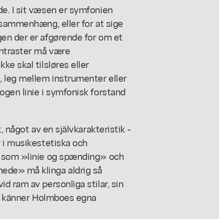
e. I sit væsen er symfonien
 sammenhæng, eller for at sige
en der er afgørende for om et
ontraster må være
e skal tilsløres eller
 leg mellem instrumenter eller
ogen linie i symfonisk forstand
, något av en självkarakteristik -
 i musikestetiska och
r som »linie og spænding» och
ede» må klinga aldrig så
d ram av personliga stilar, sin
man känner Holmboes egna