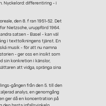
. Nyckelord: differentiring - i
reale, den 8. f ran 1951-52. Det
 for Nietzsche, uruppförd 1964.
ndra satsen - Basel - kan väl
rång i texttolkningens tjänst. En
ská musik - för att nu narnna
storien - ger oss en insikt som
d sin konkretion i känslor,
sättaren att vidga, spränga sina
ings-gången från den 5. till den
taljerad analys, en genomgång
en ger då en koncentration på
den basta infallsvinkeln.