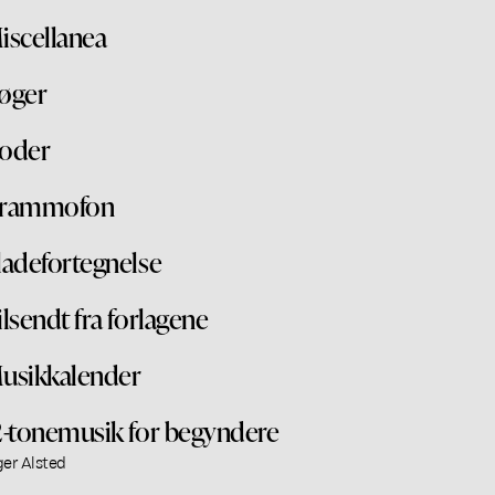
iscellanea
øger
oder
rammofon
ladefortegnelse
ilsendt fra forlagene
usikkalender
2-tonemusik for begyndere
ger Alsted