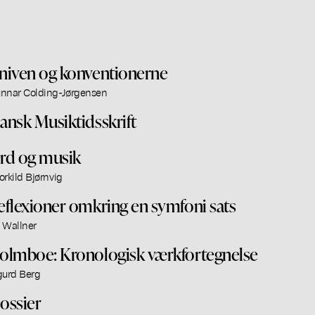
niven og konventionerne
nnar Colding-Jørgensen
ansk Musiktidsskrift
rd og musik
orkild Bjørnvig
eflexioner omkring en symfoni sats
 Wallner
olmboe: Kronologisk værkfortegnelse
gurd Berg
ossier