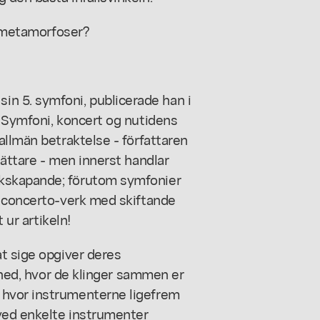
m metamorfoser?
 5. symfoni, publicerade han i
n Symfoni, koncert og nutidens
allmän betraktelse - författaren
sättare - men innerst handlar
kskapande; förutom symfonier
d concerto-verk med skiftande
 ur artikeln!
t sige opgiver deres
elhed, hvor de klinger sammen er
 hvor instrumenterne ligefrem
rved enkelte instrumenter