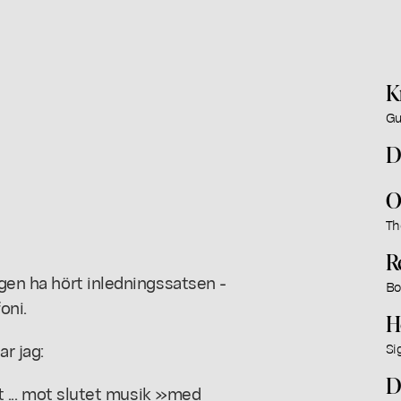
K
Gu
D
O
Th
R
ngen ha hört inledningssatsen -
Bo
oni.
H
r jag:
Si
D
het ... mot slutet musik »med