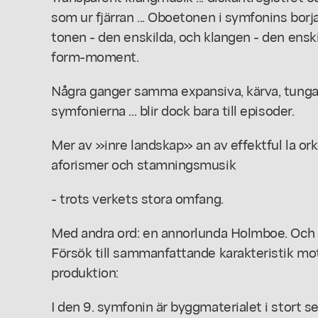
som ur fjärran ... Oboetonen i symfonins borj
tonen - den enskilda, och klangen - den enskild
form-moment.
Några ganger samma expansiva, kärva, tunga 
symfonierna ... blir dock bara till episoder.
Mer av »inre landskap» an av effektful la ork
aforismer och stamningsmusik
- trots verkets stora omfang.
Med andra ord: en annorlunda Holmboe. Och an
Försök till sammanfattande karakteristik mo
produktion:
I den 9. symfonin är byggmaterialet i stort