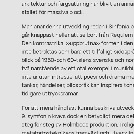
arkitektur och färgsättning har blivit en annan
stallet för massiva block.
Man anar denna utveckling redan i Sinfonia bo
går knappast heller att se bort från Requiem
Den kontrastrika, »uppbrutna» formen i den a
inte betraktas som bara ett tillfälligt sidosp
blick på 1950-och 60-talens svenska och nor
två narstående av ett otal exempel i musikhi
inte är utan intresse: att poesi och drama me
tankar, händelser, bildspråk kan inspirera ton
tidigare uttrycksramar.
För att mera håndfast kunna beskriva utveckl
9. symfonin kravs dock en betydligt mera de
steg för steg av Holmboes produktion. Trolig
metaforfosteknikens framväxt och utveckling 