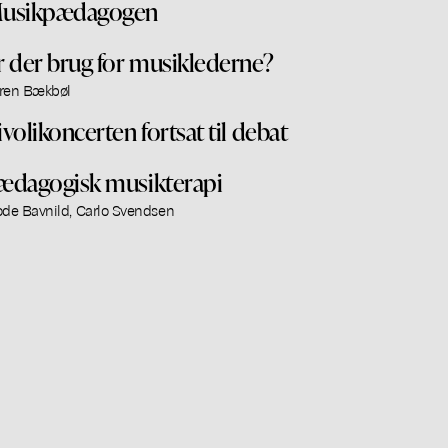
usikpædagogen
r der brug for musiklederne?
ren Bækbøl
ivolikoncerten fortsat til debat
ædagogisk musikterapi
ode Bavnild, Carlo Svendsen