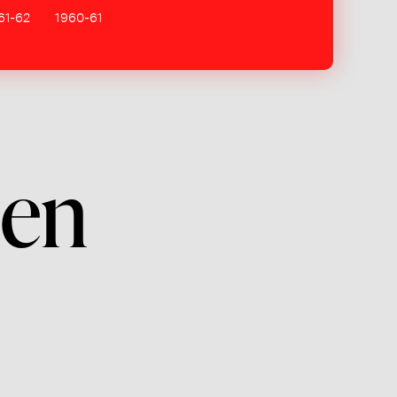
61-62
1960-61
 en