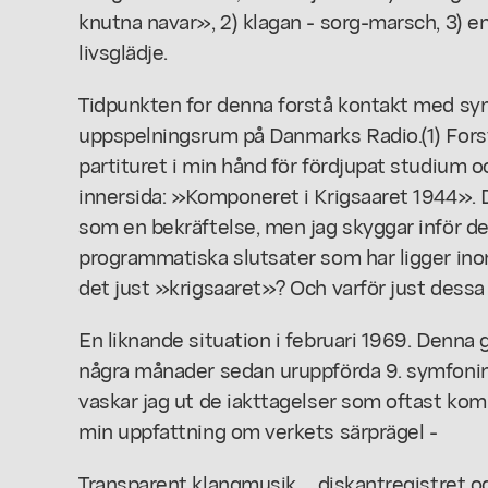
knutna navar», 2) klagan - sorg-marsch, 3) en
livsglädje.
Tidpunkten for denna forstå kontakt med sym
uppspelningsrum på Danmarks Radio.(1) Fors
partituret i min hånd för fördjupat studium oc
innersida: »Komponeret i Krigsaaret 1944». 
som en bekräftelse, men jag skyggar inför de 
programmatiska slutsater som har ligger inom
det just »krigsaaret»? Och varför just dessa
En liknande situation i februari 1969. Denna 
några månader sedan uruppförda 9. symfoni
vaskar jag ut de iakttagelser som oftast kom
min uppfattning om verkets särprägel -
Transparent klangmusik ... diskantregistret od