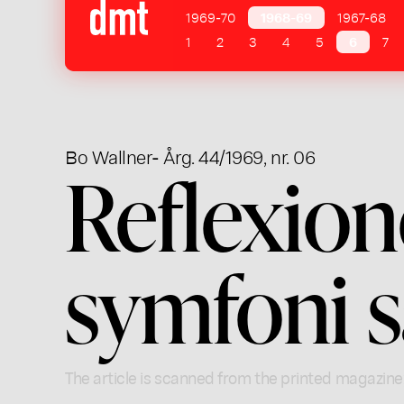
1969-70
1968-69
1967-68
1
2
3
4
5
6
7
Bo Wallner
- Årg. 44/1969, nr. 06
Reflexio
symfoni s
The article is scanned from the printed magazine