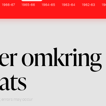
1966-67
1965-66
1964-65
1963-64
1962-63
19
ner omkring
ats
; errors may occur