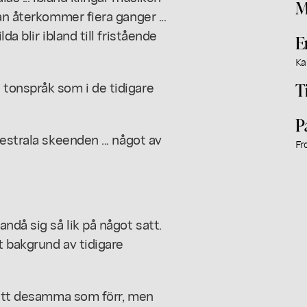
M
an återkommer fiera ganger ...
a blir ibland till fristående
E
Ka
tonspråk som i de tidigare
T
P
estrala skeenden ... något av
Fr
då sig så lik på något satt.
t bakgrund av tidigare
 sett desamma som förr, men