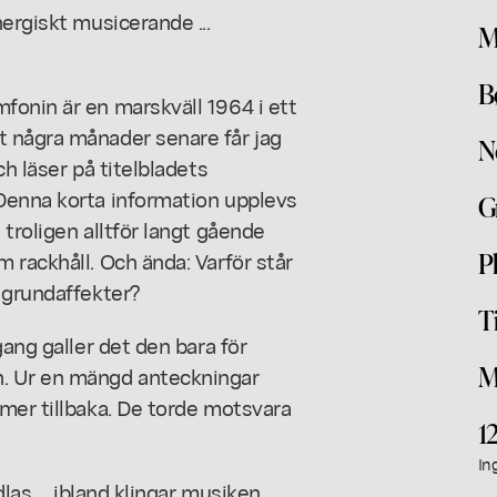
ergiskt musicerande ...
M
B
fonin är en marskväll 1964 i ett
t några månader senare får jag
N
h läser på titelbladets
Denna korta information upplevs
G
troligen alltför langt gående
P
 rackhåll. Och ända: Varför står
 grundaffekter?
T
gang galler det den bara för
M
n. Ur en mängd anteckningar
mer tillbaka. De torde motsvara
1
In
las ... ibland klingar musiken