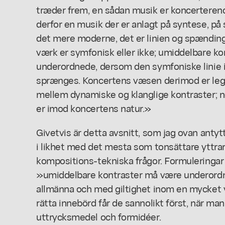
træder frem, en sådan musik er koncerterend
derfor en musik der er anlagt på syntese, på
det mere moderne, det er linien og spænding
værk er symfonisk eller ikke; umiddelbare k
underordnede, dersom den symfoniske linie ikk
sprænges. Koncertens væsen derimod er leg,
mellem dynamiske og klanglige kontraster; n
er imod koncertens natur.»
Givetvis är detta avsnitt, som jag ovan antytt
i likhet med det mesta som tonsättare yttrar
kompositions-tekniska frågor. Formuleringa
»umiddelbare kontraster må være underordn
allmänna och med giltighet inom en mycket vi
rätta innebörd får de sannolikt först, när 
uttrycksmedel och formidéer.