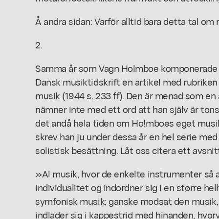
Å andra sidan: Varför alltid bara detta tal o
2.
Samma år som Vagn Holmboe komponerade sin
Dansk musiktidskrift en artikel med rubrike
musik (1944 s. 233 ff). Den är menad som en 
nämner inte med ett ord att han själv är ton
det andå hela tiden om Ho!mboes eget musi
skrev han ju under dessa år en hel serie me
solistisk besättning. Låt oss citera ett avsnitt
»Al musik, hvor de enkelte instrumenter så a
individualitet og indordner sig i en større h
symfonisk musik; ganske modsat den musik,
indlader sig i kappestrid med hinanden, hvo