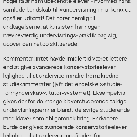
nogle få af ham ubekendte elever - hvormed hans
samlede kendskab til »undervisning i marken« da
også er udtømt! Det hører nemlig til
undtagelserne, at kursisten har nogen
nævneværdig undervisnings-praktik bag sig,
udover den netop skitserede.
Kommentar: Intet havde imidlertid været lettere
end at give avancerede konservatorieelever
lejlighed til at undervise mindre fremskredne
studiekammerater (jvfr. det engelske »studie-
formynderskab«: tutor-systemet). Eksempelvis
gives der for de mange klaverstuderende talrige
undervisningsemner blandt de øvrige studerende
med klaver som obligatorisk bifag. Endvidere
burde der gives avancerede konservatorieelever
lejlighed til at undervise også uden for