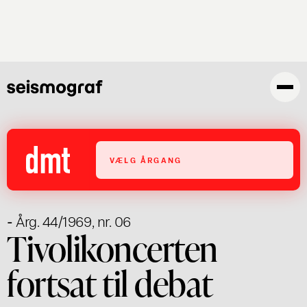
Skip
to
main
content
VÆLG ÅRGANG
- Årg. 44/1969, nr. 06
Tivolikoncerten
fortsat til debat