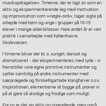
musikopdragelse«. Timerne, der er lagt an som en
aktiv og eksperimenterende leg med motivation
og improvisation som »nøgle-ord«, tager sigte på
arbejde med børn og unge i grupper på 10-15
elever i mange aldersklasser. Hele andet år er viet
praktik i samarbejde med Københavns
Skolevæsen.
l timerne bliver der bl. a. sunget, danset og
dramatiseret - der eksperimenteres med lyde - vi
fremstiller vore egne primitive instrumenter og
spiller samtidig på andre instrumenter med
særprægede og forskelligartede klangfarver o.s.v.
Inspirationen, elementerne at bygge på, prøver vi
på at gøre så alsidige og frodige som muligt.
For os er det en aktiv og spændende, men også