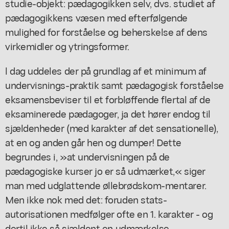
studie-objekt: pædagogikken selv, dvs. studiet af
pædagogikkens væsen med efterfølgende
mulighed for forståelse og beherskelse af dens
virkemidler og ytringsformer.
l dag uddeles der på grundlag af et minimum af
undervisnings-praktik samt pædagogisk forståelse
eksamensbeviser til et forbløffende flertal af de
eksaminerede pædagoger, ja det hører endog til
sjældenheder (med karakter af det sensationelle),
at en og anden går hen og dumper! Dette
begrundes i, »at undervisningen på de
pædagogiske kurser jo er så udmærket,« siger
man med udglattende øllebrødskom-mentarer.
Men ikke nok med det: foruden stats-
autorisationen medfølger ofte en 1. karakter - og
dertil ikke så sjældent en udmærkelse.