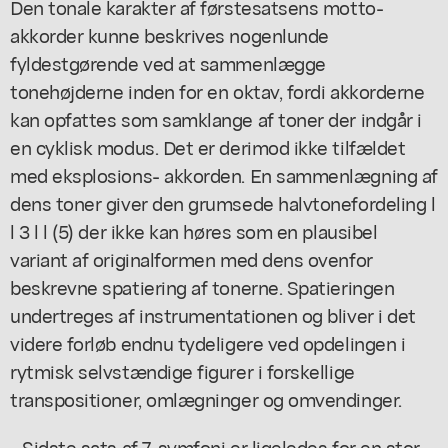
Den tonale karakter af førstesatsens motto-
akkorder kunne beskrives nogenlunde
fyldestgørende ved at sammenlægge
tonehøjderne inden for en oktav, fordi akkorderne
kan opfattes som samklange af toner der indgår i
en cyklisk modus. Det er derimod ikke tilfældet
med eksplosions- akkorden. En sammenlægning af
dens toner giver den grumsede halvtonefordeling l
l 3 l l (5) der ikke kan høres som en plausibel
variant af originalformen med dens ovenfor
beskrevne spatiering af tonerne. Spatieringen
undertreges af instrumentationen og bliver i det
videre forløb endnu tydeligere ved opdelingen i
rytmisk selvstændige figurer i forskellige
transpositioner, omlægninger og omvendinger.
- Sidste sats af 7. symfoni er ligeledes for en stor