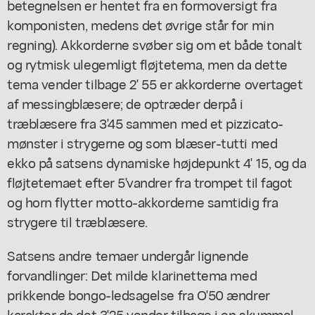
betegnelsen er hentet fra en formoversigt fra
komponisten, medens det øvrige står for min
regning). Akkorderne svøber sig om et både tonalt
og rytmisk ulegemligt fløjtetema, men da dette
tema vender tilbage 2' 55 er akkorderne overtaget
af messingblæsere; de optræder derpå i
træblæsere fra 3'45 sammen med et pizzicato-
mønster i strygerne og som blæser-tutti med
ekko på satsens dynamiske højdepunkt 4' 15, og da
fløjtetemaet efter 5'vandrer fra trompet til fagot
og horn flytter motto-akkorderne samtidig fra
strygere til træblæsere.
Satsens andre temaer undergår lignende
forvandlinger: Det milde klarinettema med
prikkende bongo-ledsagelse fra O'50 ændrer
karakter da det 3'25 vender tilbage i en skummel