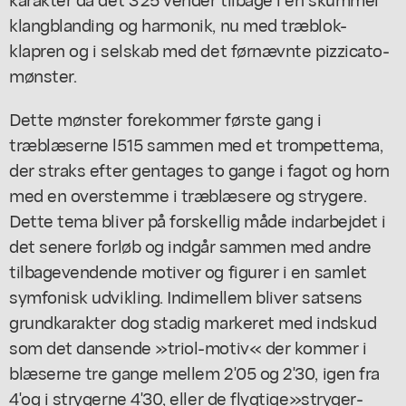
klangblanding og harmonik, nu med træblok-
klapren og i selskab med det førnævnte pizzicato-
mønster.
Dette mønster forekommer første gang i
træblæserne l515 sammen med et trompettema,
der straks efter gentages to gange i fagot og horn
med en overstemme i træblæsere og strygere.
Dette tema bliver på forskellig måde indarbejdet i
det senere forløb og indgår sammen med andre
tilbagevendende motiver og figurer i en samlet
symfonisk udvikling. Indimellem bliver satsens
grundkarakter dog stadig markeret med indskud
som det dansende »triol-motiv« der kommer i
blæserne tre gange mellem 2'05 og 2'30, igen fra
4'og i strygerne 4'30, eller de flygtige»stryger-