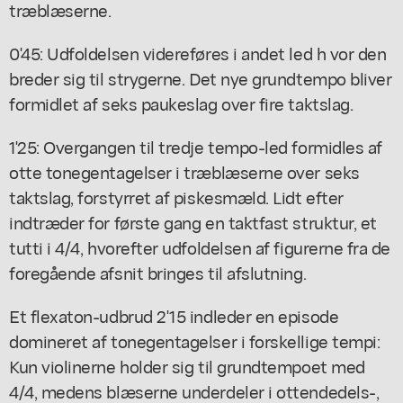
træblæserne.
0'45: Udfoldelsen videreføres i andet led h vor den
breder sig til strygerne. Det nye grundtempo bliver
formidlet af seks paukeslag over fire taktslag.
1'25: Overgangen til tredje tempo-led formidles af
otte tonegentagelser i træblæserne over seks
taktslag, forstyrret af piskesmæld. Lidt efter
indtræder for første gang en taktfast struktur, et
tutti i 4/4, hvorefter udfoldelsen af figurerne fra de
foregående afsnit bringes til afslutning.
Et flexaton-udbrud 2'15 indleder en episode
domineret af tonegentagelser i forskellige tempi:
Kun violinerne holder sig til grundtempoet med
4/4, medens blæserne underdeler i ottendedels-,