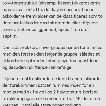
tolv-tonestruktur (eksemplificeret i akkordskema i
næste spalte) Ud fra de dur/mol associationer
akkorderne fremkalder kan de klassificeres som to
dominantakkorder med altererede eller tilføjede
toner alt efter beliggenhed, 'opløst' i en stor
septim.
Den sidste akkord i hver gruppe har en tone fælles
med den første i den følgende gruppe, således at
akkorderne optræder i stadig nye transpositioner
og desuden i skiftende rækkefølge.
Ligesom motto-akkorderne kan de andre akkorder
der forekommer i satsen rummes inden for en
modus med skiftevis l og 2 halvtonetrin, bortset
fra akkompagnementsmønstret fra l' 15, der er en
kredsen i parallelle store noner omkring