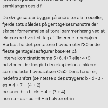
samklangen des d f.
De øvrige satser bygger på andre tonale modeller,
fjerde sats således på gentagelsesmønstre der
skaber fornemmelse af tonal sammenhæng ved at
eksponere hvert sit lag af fikserede tonehøjder.
Bortset fra det pentatone hovedmotiv l'30 er de
fleste gentagelsesfigurer baseret på
intervalkombinationerne 5+6, 4+7 eller 4+9
halvtoner, der indgår i den eksplosions- akkord
som indleder hovedsatsen O'50. Dens toner er,
nedefra anført (se næste side): strygere: b - d - a -
es = 4 + 7 + (4 + 2)
basuner: b - d - cis = 4 + (7 + 4)
horn: a - es - as =6 + 5 halvtonetrin