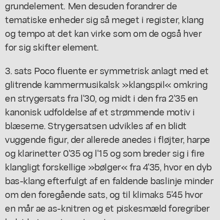
grundelement. Men desuden forandrer de
tematiske enheder sig så meget i register, klang
og tempo at det kan virke som om de også hver
for sig skifter element.
3. sats Poco fluente er symmetrisk anlagt med et
glitrende kammermusikalsk »klangspil« omkring
en strygersats fra l'30, og midt i den fra 2'35 en
kanonisk udfoldelse af et strømmende motiv i
blæserne. Strygersatsen udvikles af en blidt
vuggende figur, der allerede anedes i fløjter, harpe
og klarinetter 0'35 og l'15 og som breder sig i fire
klangligt forskellige »bølger« fra 4'35, hvor en dyb
bas-klang efterfulgt af en faldende baslinje minder
om den foregående sats, og til klimaks 5'45 hvor
en mår ae as-knitren og et piskesmæld foregriber