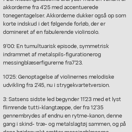
akkorderne fra 4'25 med accentuerede
tonegentagelser. Akkorderne dukker også op som
korte indskud i det følgende forløb, der er
domineret af en fabulerende violinsolo.
9'00: En tumultuarisk episode, symmetrisk
indrammet af metalspils-figurationerog
messingblæserfigurerne fra7'23.
10'25: Genoptagelse af violinernes melodiske
udvikling fra 2'45, nu i strygekvartetversion.
3: Satsens sidste led begynder 11'23 med et lyst
flimrende tutti-klangtæppe, der fra 12'35
gennembrydes af endnu en rytme-kanon, denne
gang i skind- træ- og metalslagtøj sammen, og på
dens højdepunkt sætter messingblæserne