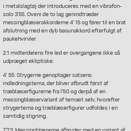
i metalslagtøj der introduceres med en vibrafon-
solo 3'55. Oveni de to lag genindtræder
messingblæserakkorderne 4' 15 og fører til en brat
afslutning med en dyb basunakkord efterfulgt af
paukehvirvler.
2:1 midterdelens fire led er overgangene ikke så
udpræget ekliptiske:
4' 55: Strygerne genoptager satsens
indledningstema, der bliver afbrudt først af
træblæserfigurerne fra l'50 og derpå af en
messingblæservariant af temaet selv, hvorefter
strygertema og træblæserfigurer udfoldes i en
samtidig stigning.
7'23: Messingblæserne afbryder med en variant af