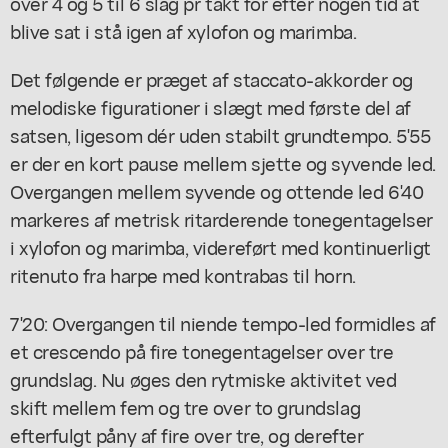
over 4 og 5 til 6 slag pr takt for efter nogen tid at
blive sat i stå igen af xylofon og marimba.
Det følgende er præget af staccato-akkorder og
melodiske figurationer i slægt med første del af
satsen, ligesom dér uden stabilt grundtempo. 5'55
er der en kort pause mellem sjette og syvende led.
Overgangen mellem syvende og ottende led 6'40
markeres af metrisk ritarderende tonegentagelser
i xylofon og marimba, videreført med kontinuerligt
ritenuto fra harpe med kontrabas til horn.
7'20: Overgangen til niende tempo-led formidles af
et crescendo på fire tonegentagelser over tre
grundslag. Nu øges den rytmiske aktivitet ved
skift mellem fem og tre over to grundslag
efterfulgt påny af fire over tre, og derefter