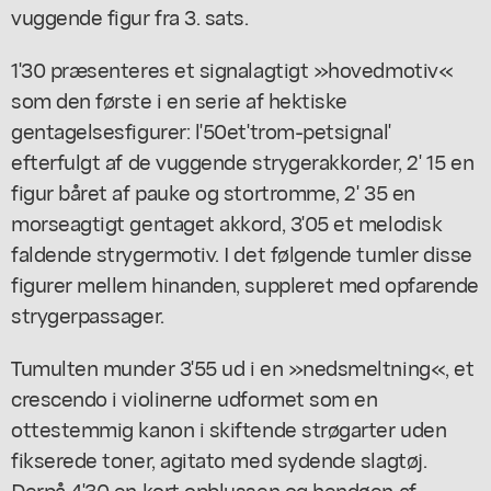
vuggende figur fra 3. sats.
1'30 præsenteres et signalagtigt »hovedmotiv«
som den første i en serie af hektiske
gentagelsesfigurer: l'50et'trom-petsignal'
efterfulgt af de vuggende strygerakkorder, 2' 15 en
figur båret af pauke og stortromme, 2' 35 en
morseagtigt gentaget akkord, 3'05 et melodisk
faldende strygermotiv. I det følgende tumler disse
figurer mellem hinanden, suppleret med opfarende
strygerpassager.
Tumulten munder 3'55 ud i en »nedsmeltning«, et
crescendo i violinerne udformet som en
ottestemmig kanon i skiftende strøgarter uden
fikserede toner, agitato med sydende slagtøj.
Derpå 4'30 en kort opblussen og hendøen af