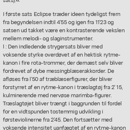
I første sats Eclipse træder ideen tydeligst frern
fra begyndelsen indtil 4'55 og igen fra 11'23 og
satsen ud takket være en kontrasterende vekslen
mellem melodi- og slaginstrumenter.
l : Den indledende strygersats bliver med
voksende styrke overdøvet af en hektisk rytme-
kanon i fire rota-trommer, der dernæst selv bliver
fordrevet af dybe messingblæserakkorder. De
afløses fra l'50 af træblæserfigurer, der bliver
forstyrret af en rytme-kanon i træslagtøj fra 2' 15,
kulminerende med nervøse marimba-figurer.
Træslagtøjet bliver trængt i baggrunden til fordel
for en vidtspunden tostemmig udvikling i
førsteviolinerne fra 2'45. Den fortsætter med
voksende intensitet uanfægtet af en rytme-kanon