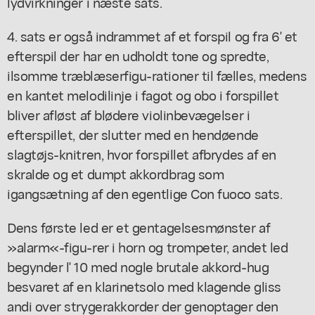
lydvirkninger i næste sats.
4. sats er også indrammet af et forspil og fra 6' et
efterspil der har en udholdt tone og spredte,
ilsomme træblæserfigu-rationer til fælles, medens
en kantet melodilinje i fagot og obo i forspillet
bliver afløst af blødere violinbevægelser i
efterspillet, der slutter med en hendøende
slagtøjs-knitren, hvor forspillet afbrydes af en
skralde og et dumpt akkordbrag som
igangsætning af den egentlige Con fuoco sats.
Dens første led er et gentagelsesmønster af
»alarm«-figu-rer i horn og trompeter, andet led
begynder l' 10 med nogle brutale akkord-hug
besvaret af en klarinetsolo med klagende gliss
andi over strygerakkorder der genoptager den