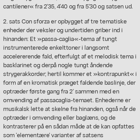
cantilener« fra 2'35, 4'40 og fra 5'30 og satsen ud.
2. sats Con sforza er opbygget af tre tematiske
enheder der veksler og undertiden griber ind i
hinanden: Et »passa-caglia«-tema af tungt
instrumenterede enkelttoner i langsomt
accelererende fald, efterfulgt af et melodisk tema i
basklarinet og derpå nogle tungt åndende
strygerakkorder; hertil kommer et »kontrapunkt« i
form af en kromatisk præget faldende baslinje, der
optræder første gang fra 2' sammen med en
omvending af passacaglia-temaet. Enhederne er
musikalsk lette at skelne fra hinanden, også når de
optræder i omvending eller baglæns, og de
kontrasterer på en sådan måde at de kan opfattes
som 'elementære' varianter af satsens