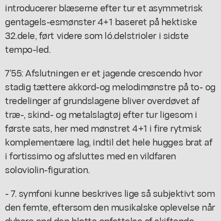
introducerer blæserne efter tur et asymmetrisk
gentagels-esmønster 4+1 baseret på hektiske
32.dele, ført videre som ló.delstrioler i sidste
tempo-led.
7'55: Afslutningen er et jagende crescendo hvor
stadig tættere akkord-og melodimønstre på to- og
tredelinger af grundslagene bliver overdøvet af
træ-, skind- og metalslagtøj efter tur ligesom i
første sats, her med mønstret 4+1 i fire rytmisk
komplementære lag, indtil det hele hugges brat af
i fortissimo og afsluttes med en vildfaren
soloviolin-figuration.
- 7. symfoni kunne beskrives lige så subjektivt som
den femte, eftersom den musikalske oplevelse når
dybere end den blotte opfattelse af skiftende