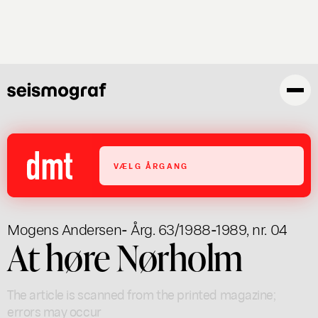
Skip
to
main
content
VÆLG ÅRGANG
Mogens Andersen
- Årg. 63/1988-1989, nr. 04
At høre Nørholm
The article is scanned from the printed magazine;
errors may occur