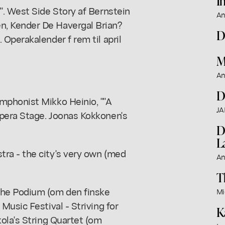
I
". West Side Story af Bernstein
An
, Kender De Havergal Brian?
D
Operakalender f rem til april
M
An
D
mphonist Mikko Heinio, ""A
JA
pera Stage. Joonas Kokkonen's
D
L
ra - the city's very own (med
An
T
he Podium (om den finske
Mi
Music Festival - Striving for
K
ola's String Quartet (om