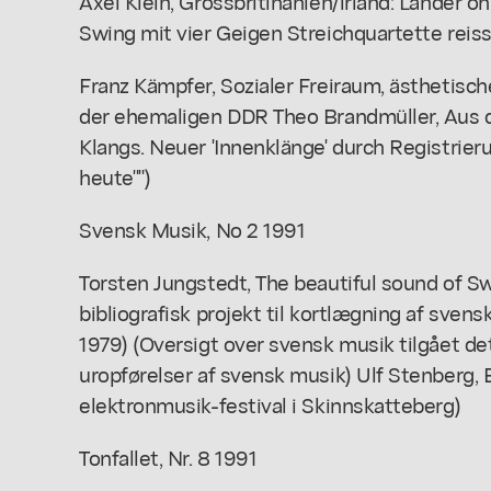
Axel Klein, Grossbritinanien/lrland: Länder 
Swing mit vier Geigen Streichquartette reiss
Franz Kämpfer, Sozialer Freiraum, ästhetisch
der ehemaligen DDR Theo Brandmüller, Aus d
Klangs. Neuer 'Innenklänge' durch Registrier
heute"")
Svensk Musik, No 2 1991
Torsten Jungstedt, The beautiful sound of S
bibliografisk projekt til kortlægning af sve
1979) (Oversigt over svensk musik tilgået d
uropførelser af svensk musik) Ulf Stenberg, 
elektronmusik-festival i Skinnskatteberg)
Tonfallet, Nr. 8 1991