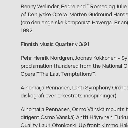
Benny Welinder, Bedre end ""Romeo og Julie"
på Den jyske Opera. Morten Gudmund Hansen
(om den engelske komponist Havergal Brian). 
1992.
Finnish Music Quarterly 3/91
Pehr Henrik Nordgren, Joonas Kokkonen - Sy
proclamation thundered from the National O
Opera ""The Last Temptations"".
Ainomaija Pennanen, Lahti Symphony Orchest
diskografi over orkestrets indspilninger)
Ainomaija Pennanen, Osmo Vänskä mounts t
dirigent Osmo Vänskä) Antti Häyrynen, Turku 
Quality Lauri Otonkoski, Up front: Kimmo Hak