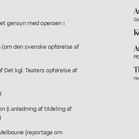
A
Ca
 (et gensyn med operaen i
K
a (om den svenske opførelse af
A
PE
T
 Det kgl. Teaters opførelse af
Ni
1
 (i anledning af tildeling af
)
Melboune (reportage om