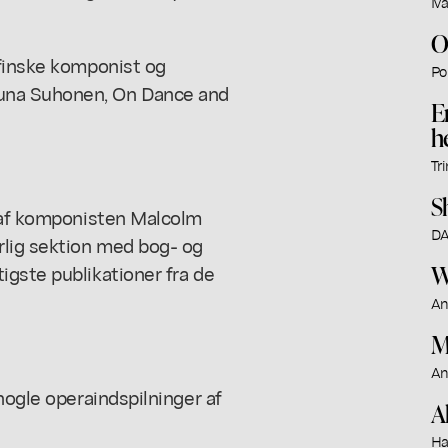
Iv
O
 finske komponist og
Po
una Suhonen, On Dance and
E
h
Tr
S
g af komponisten Malcolm
DA
rlig sektion med bog- og
W
igste publikationer fra de
An
M
An
nogle operaindspilninger af
Al
Ha