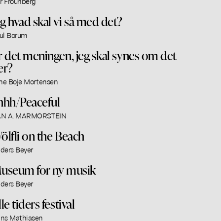
ar Frounberg
g hvad skal vi så med det?
ul Borum
r det meningen, jeg skal synes om det
er?
ine Boje Mortensen
hhh/Peaceful
N A. MARMORSTEIN
ölfli on the Beach
ders Beyer
useum for ny musik
ders Beyer
le tiders festival
ns Mathiasen