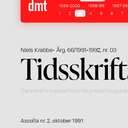
1999-2000
1998-99
1997-98
1
2
3
4
5
6
7
Niels Krabbe
- Årg. 66/1991-1992, nr. 03
Tidsskrif
The article is scanned from the printed magazine
Ascolta nr. 2, oktober 1991