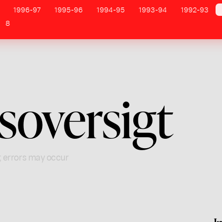
1996-97
1995-96
1994-95
1993-94
1992-93
8
tsoversigt
; errors may occur