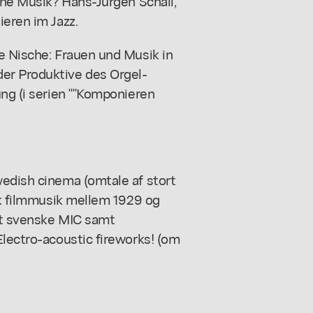
ohne Musik? Hans-Jürgen Schall,
ieren im Jazz.
e Nische: Frauen und Musik in
er Produktive des Orgel-
ung (i serien ""Komponieren
wedish cinema (omtale af stort
nsk filmmusik mellem 1929 og
et svenske MIC samt
Electro-acoustic fireworks! (om