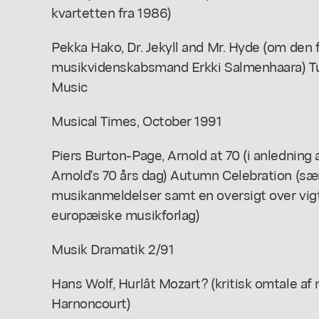
kvartetten fra 1986)
Pekka Hako, Dr. Jekyll and Mr. Hyde (om den
musikvidenskabsmand Erkki Salmenhaara) T
Music
Musical Times, October 1991
Piers Burton-Page, Arnold at 70 (i anlednin
Arnold's 70 års dag) Autumn Celebration (sæ
musikanmeldelser samt en oversigt over vigt
europæiske musikforlag)
Musik Dramatik 2/91
Hans Wolf, Hurlât Mozart? (kritisk omtale af 
Harnoncourt)