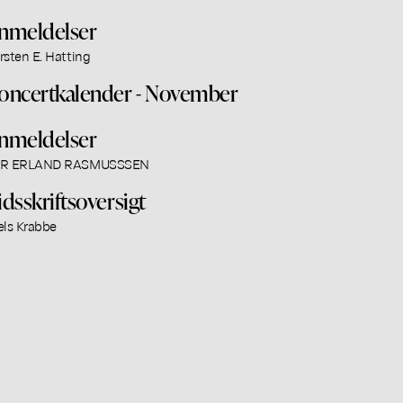
nmeldelser
rsten E. Hatting
oncertkalender - November
nmeldelser
R ERLAND RASMUSSSEN
idsskriftsoversigt
els Krabbe