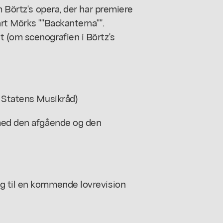
m Börtz's opera, der har premiere
rt Mörks ""Backanterna"".
 (om scenografien i Börtz's
e Statens Musikråd)
 med den afgående og den
g til en kommende lovrevision