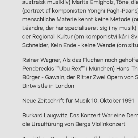
australsk musikliv) Marita Emigholz, Töne, di
(portræt af komponisten Yonghi Pagh-Paans) 
menschliche Materie kennt keine Metode (o
Léandre, der har specialiseret sig i ny musik
der Regional-Kultur (om komponistvilkår i S
Schneider, Kein Ende - keine Wende (om situa
Rainer Wagner, Als das Fluchen noch geholfe
Pendereckis ""Ubu Rex"" i München) Hans-Th
Bürger - Gawain, der Ritter Zwei Opern von 
Birtwistle in London
Neue Zeitschrift für Musik 10, Oktober 1991
Burkard Laugwitz, Das Konzert War eine Dem
die Urauffürung von Bergs Violinkonzert