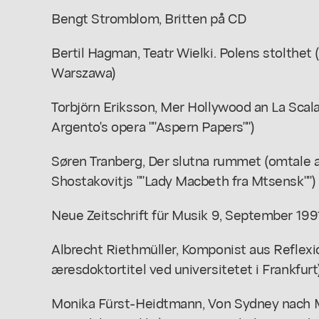
Bengt Stromblom, Britten på CD
Bertil Hagman, Teatr Wielki. Polens stolthet
Warszawa)
Torbjörn Eriksson, Mer Hollywood an La Scal
Argento's opera ""Aspern Papers"")
Søren Tranberg, Der slutna rummet (omtale af
Shostakovitjs ""Lady Macbeth fra Mtsensk"")
Neue Zeitschrift für Musik 9, September 199
Albrecht Riethmüller, Komponist aus Reflexion
æresdoktortitel ved universitetet i Frankfurt
Monika Fürst-Heidtmann, Von Sydney nach 