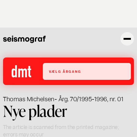
Skip
to
main
content
VÆLG ÅRGANG
Thomas Michelsen
- Årg. 70/1995-1996, nr. 01
Nye plader
The article is scanned from the printed magazine;
errors may occur