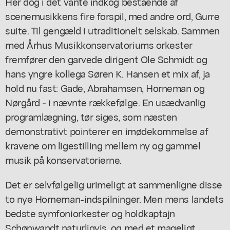
Her dog i det vante indkog bestående af
scenemusikkens fire forspil, med andre ord, Gurre
suite. Til gengæld i utraditionelt selskab. Sammen
med Århus Musikkonservatoriums orkester
fremfører den garvede dirigent Ole Schmidt og
hans yngre kollega Søren K. Hansen et mix af, ja
hold nu fast: Gade, Abrahamsen, Horneman og
Nørgård - i nævnte rækkefølge. En usædvanlig
programlægning, tør siges, som næsten
demonstrativt pointerer en imødekommelse af
kravene om ligestilling mellem ny og gammel
musik på konservatorierne.
Det er selvfølgelig urimeligt at sammenligne disse
to nye Horneman-indspilninger. Men mens landets
bedste symfoniorkester og holdkaptajn
Schønwandt naturligvis, og med et mageligt