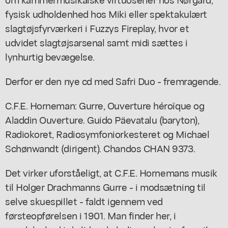
fysisk udholdenhed hos Miki eller spektakulært
slagtøjsfyrværkeri i Fuzzys Fireplay, hvor et
udvidet slagtøjsarsenal samt midi sættes i
lynhurtig bevægelse.
Derfor er den nye cd med Safri Duo - fremragende.
C.F.E. Horneman: Gurre, Ouverture héroïque og
Aladdin Ouverture. Guido Päevatalu (baryton),
Radiokoret, Radiosymfoniorkesteret og Michael
Schønwandt (dirigent). Chandos CHAN 9373.
Det virker uforståeligt, at C.F.E. Hornemans musik
til Holger Drachmanns Gurre - i modsætning til
selve skuespillet - faldt igennem ved
førsteopførelsen i 1901. Man finder her, i