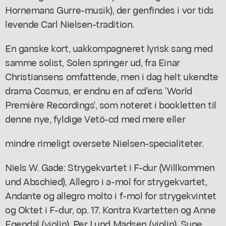
Hornemans Gurre-musik), der genfindes i vor tids
levende Carl Nielsen-tradition.
En ganske kort, uakkompagneret lyrisk sang med
samme solist, Solen springer ud, fra Einar
Christiansens omfattende, men i dag helt ukendte
drama Cosmus, er endnu en af cd'ens 'World
Première Recordings', som noteret i bookletten til
denne nye, fyldige Vetö-cd med mere eller
mindre rimeligt oversete Nielsen-specialiteter.
Niels W. Gade: Strygekvartet i F-dur (Willkommen
und Abschied), Allegro i a-mol for strygekvartet,
Andante og allegro molto i f-mol for strygekvintet
og Oktet i F-dur, op. 17. Kontra Kvartetten og Anne
Egendal (violin), Per Lund Madsen (violin), Sune