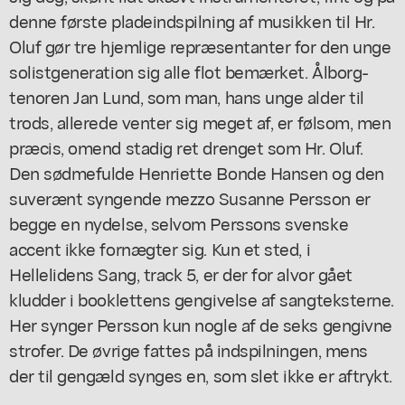
denne første pladeindspilning af musikken til Hr.
Oluf gør tre hjemlige repræsentanter for den unge
solistgeneration sig alle flot bemærket. Ålborg-
tenoren Jan Lund, som man, hans unge alder til
trods, allerede venter sig meget af, er følsom, men
præcis, omend stadig ret drenget som Hr. Oluf.
Den sødmefulde Henriette Bonde Hansen og den
suverænt syngende mezzo Susanne Persson er
begge en nydelse, selvom Perssons svenske
accent ikke fornægter sig. Kun et sted, i
Hellelidens Sang, track 5, er der for alvor gået
kludder i booklettens gengivelse af sangteksterne.
Her synger Persson kun nogle af de seks gengivne
strofer. De øvrige fattes på indspilningen, mens
der til gengæld synges en, som slet ikke er aftrykt.