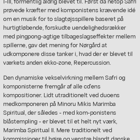
I-III, formentlig aldrig blevet til. Først da netop Safri
prøvede kræfter med komponistens krævende idé
om en musik for to slagtøjsspillere baseret på
hurtigtløbende, forskudte uendelighedsrækker
med pingpong-agtige tilbageslagseffekter mellem
spillerne, gav det mening for Nørgård at
udkomponere disse tanker i, hvad der er blevet til
værkets anden ekko-zone, Repercussion.
Den dynamiske vekselvirkning mellem Safri og
komponisterne fremgår af alle cd'ens
kompositioner. Lidt utraditionelt ved duoens
medkomponeren på Minoru Mikis Marimba
Spiritual, der således - med kom-ponistens
blåstempling - er blevet til et helt nyt værk,
Marimba Spiritual II. Mere traditionelt ved
kommissioner til højre og venstre blandt danske