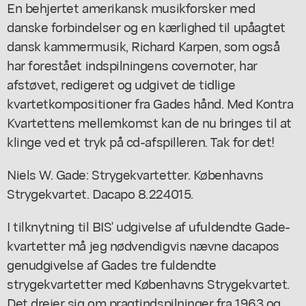
En behjertet amerikansk musikforsker med
danske forbindelser og en kærlighed til upåagtet
dansk kammermusik, Richard Karpen, som også
har forestået indspilningens covernoter, har
afstøvet, redigeret og udgivet de tidlige
kvartetkompositioner fra Gades hånd. Med Kontra
Kvartettens mellemkomst kan de nu bringes til at
klinge ved et tryk på cd-afspilleren. Tak for det!
Niels W. Gade: Strygekvartetter. Københavns
Strygekvartet. Dacapo 8.224015.
I tilknytning til BIS' udgivelse af ufuldendte Gade-
kvartetter må jeg nødvendigvis nævne dacapos
genudgivelse af Gades tre fuldendte
strygekvartetter med Københavns Strygekvartet.
Det drejer sig om pragtindspilninger fra 1963 og