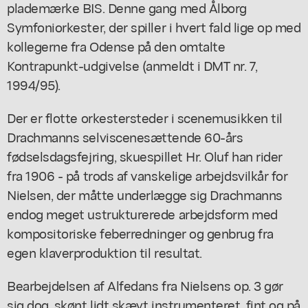
plademærke BIS. Denne gang med Ålborg
Symfoniorkester, der spiller i hvert fald lige op med
kollegerne fra Odense på den omtalte
Kontrapunkt-udgivelse (anmeldt i DMT nr. 7,
1994/95).
Der er flotte orkestersteder i scenemusikken til
Drachmanns selviscenesættende 60-års
fødselsdagsfejring, skuespillet Hr. Oluf han rider
fra 1906 - på trods af vanskelige arbejdsvilkår for
Nielsen, der måtte underlægge sig Drachmanns
endog meget ustrukturerede arbejdsform med
kompositoriske feberredninger og genbrug fra
egen klaverproduktion til resultat.
Bearbejdelsen af Alfedans fra Nielsens op. 3 gør
sig dog, skønt lidt skævt instrumenteret, fint og på