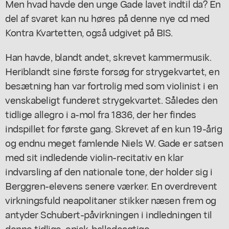
Men hvad havde den unge Gade lavet indtil da? En
del af svaret kan nu høres på denne nye cd med
Kontra Kvartetten, også udgivet på BIS.
Han havde, blandt andet, skrevet kammermusik.
Heriblandt sine første forsøg for strygekvartet, en
besætning han var fortrolig med som violinist i en
venskabeligt funderet strygekvartet. Således den
tidlige allegro i a-mol fra 1836, der her findes
indspillet for første gang. Skrevet af en kun 19-årig
og endnu meget famlende Niels W. Gade er satsen
med sit indledende violin-recitativ en klar
indvarsling af den nationale tone, der holder sig i
Berggren-elevens senere værker. En overdrevent
virkningsfuld neapolitaner stikker næsen frem og
antyder Schubert-påvirkningen i indledningen til
denne tidlige, episk-balladeagtige