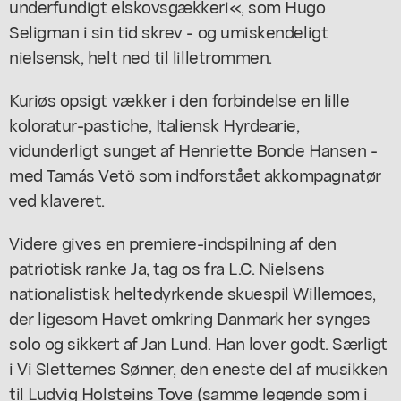
underfundigt elskovsgækkeri«, som Hugo
Seligman i sin tid skrev - og umiskendeligt
nielsensk, helt ned til lilletrommen.
Kuriøs opsigt vækker i den forbindelse en lille
koloratur-pastiche, Italiensk Hyrdearie,
vidunderligt sunget af Henriette Bonde Hansen -
med Tamás Vetö som indforstået akkompagnatør
ved klaveret.
Videre gives en premiere-indspilning af den
patriotisk ranke Ja, tag os fra L.C. Nielsens
nationalistisk heltedyrkende skuespil Willemoes,
der ligesom Havet omkring Danmark her synges
solo og sikkert af Jan Lund. Han lover godt. Særligt
i Vi Sletternes Sønner, den eneste del af musikken
til Ludvig Holsteins Tove (samme legende som i