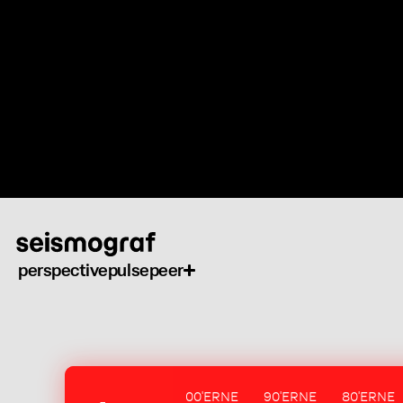
Skip
to
main
content
perspective
pulse
peer
00'ERNE
90'ERNE
80'ERNE