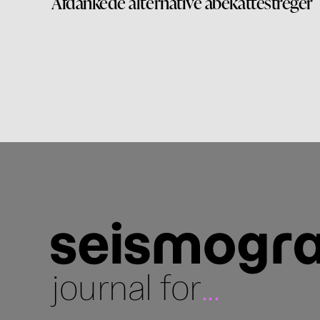
Afdankede alternative abekattestreger
journal for
...