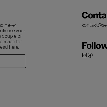
Conta
nd never
kontakt@se
nly use your
a couple of
ervice for
Follo
 read
here
.