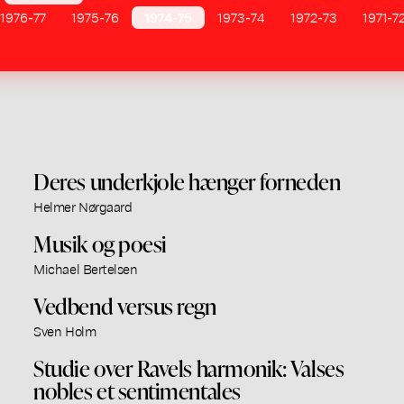
1976-77
1975-76
1974-75
1973-74
1972-73
1971-7
Deres underkjole hænger forneden
Helmer Nørgaard
Musik og poesi
Michael Bertelsen
Vedbend versus regn
Sven Holm
Studie over Ravels harmonik: Valses
nobles et sentimentales