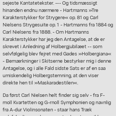
sejeste Kantatetekster. --- Og tidsmæssigt
hinanden endnu nærmere - Hartmanns »Tre
Karakterstykker for Strygere« op. 81 og Carl
Nielsens Strygesuite op. 1 - Hartmanns fra 1884 og
Carl Nielsens fra 1888. - Om Hartmanns
Karakterstykker har jeg den Antagelse, at de er
skrevet i Anledning af Holbergjubilæet -- som
selvfølgelig blev fejret med Gades »Holbergiana«
- Bemærkninger i Skitserne bestyrker mig i denne
Antagelse, og i alle Fald sidste Sats er af en saa
umiskendelig Holbergstemning, at den viser
direkte hen til »Maskaradestilen«.
Da først Carl Nielsen helt finder sig selv - fra F-
moll Kvartetten og G-rnoll Symphonien og navnlig
fra A-dur Violinsonaten - staar hans Træk