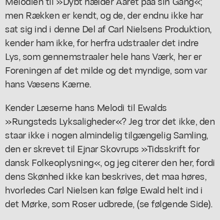
Melodien til »Dybt hælder Aaret paa sin Gang«;
men Rækken er kendt, og de, der endnu ikke har
sat sig ind i denne Del af Carl Nielsens Produktion,
kender ham ikke, for herfra udstraaler det indre
Lys, som gennemstraaler hele hans Værk, her er
Foreningen af det milde og det myndige, som var
hans Væsens Kærne.
Kender Læserne hans Melodi til Ewalds
»Rungsteds Lyksaligheder«? Jeg tror det ikke, den
staar ikke i nogen almindelig tilgængelig Samling,
den er skrevet til Ejnar Skovrups »Tidsskrift for
dansk Folkeoplysning«, og jeg citerer den her, fordi
dens Skønhed ikke kan beskrives, det maa høres,
hvorledes Carl Nielsen kan følge Ewald helt ind i
det Mørke, som Roser udbrede, (se følgende Side).