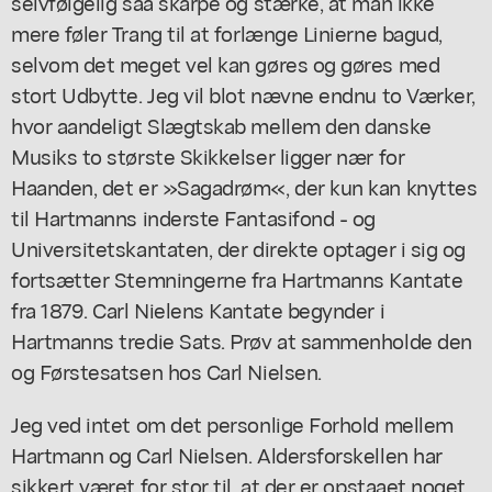
selvfølgelig saa skarpe og stærke, at man ikke
mere føler Trang til at forlænge Linierne bagud,
selvom det meget vel kan gøres og gøres med
stort Udbytte. Jeg vil blot nævne endnu to Værker,
hvor aandeligt Slægtskab mellem den danske
Musiks to største Skikkelser ligger nær for
Haanden, det er »Sagadrøm«, der kun kan knyttes
til Hartmanns inderste Fantasifond - og
Universitetskantaten, der direkte optager i sig og
fortsætter Stemningerne fra Hartmanns Kantate
fra 1879. Carl Nielens Kantate begynder i
Hartmanns tredie Sats. Prøv at sammenholde den
og Førstesatsen hos Carl Nielsen.
Jeg ved intet om det personlige Forhold mellem
Hartmann og Carl Nielsen. Aldersforskellen har
sikkert været for stor til, at der er opstaaet noget