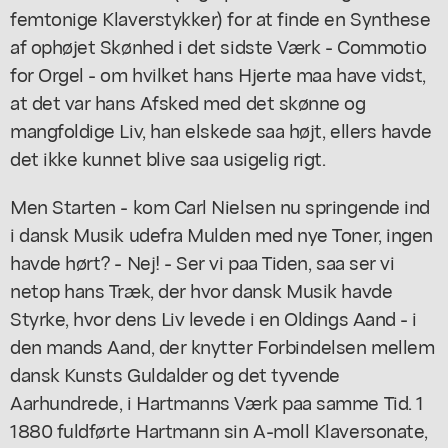
femtonige Klaverstykker) for at finde en Synthese
af ophøjet Skønhed i det sidste Værk - Commotio
for Orgel - om hvilket hans Hjerte maa have vidst,
at det var hans Afsked med det skønne og
mangfoldige Liv, han elskede saa højt, ellers havde
det ikke kunnet blive saa usigelig rigt.
Men Starten - kom Carl Nielsen nu springende ind
i dansk Musik udefra Mulden med nye Toner, ingen
havde hørt? - Nej! - Ser vi paa Tiden, saa ser vi
netop hans Træk, der hvor dansk Musik havde
Styrke, hvor dens Liv levede i en Oldings Aand - i
den mands Aand, der knytter Forbindelsen mellem
dansk Kunsts Guldalder og det tyvende
Aarhundrede, i Hartmanns Værk paa samme Tid. 1
1880 fuldførte Hartmann sin A-moll Klaversonate,