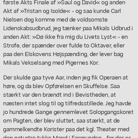
første Akts Finale af »Saul og David« og anden
Akt af »Tristan og Isolde« - og saa kunde Carl
Nielsen dog komme med de voldsomste
Lidenskabsudbrud, jeg tænker paa Mikals Udbrud i
anden Akt: »Dø ikke fra mig du Livets Lyst« - en
Strofe, der spænder over fulde to Oktaver, eller
paa den Elskovens Højspænding, der lever bag
Mikals Vekselsang med Pigernes Kor.
Der skulde gaa tyve Aar, inden jeg fik Operaen at
høre, og da blev Opførelsen en Skuffelse. Saa
stærkt var den brændt ind i Bevistheden, at
næsten intet slog til og tilfredsstillede. Jeg havde
jo hundrede Gange gennemlevet Solopgangskoret
om Pagten, der blev sluttet, saa stærkt, at de
gammelkendte Korister paa det kgl. Theater med
den naturtro tykke Mand i Forgrunden - for der er