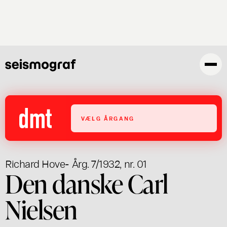
Skip
to
main
content
VÆLG ÅRGANG
Richard Hove
- Årg. 7/1932, nr. 01
Den danske Carl
Nielsen