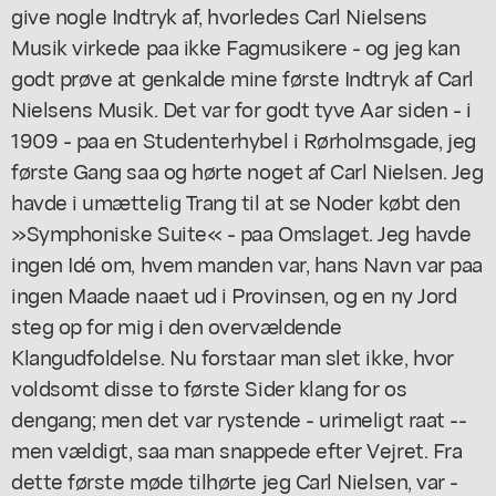
give nogle Indtryk af, hvorledes Carl Nielsens
Musik virkede paa ikke Fagmusikere - og jeg kan
godt prøve at genkalde mine første Indtryk af Carl
Nielsens Musik. Det var for godt tyve Aar siden - i
1909 - paa en Studenterhybel i Rørholmsgade, jeg
første Gang saa og hørte noget af Carl Nielsen. Jeg
havde i umættelig Trang til at se Noder købt den
»Symphoniske Suite« - paa Omslaget. Jeg havde
ingen Idé om, hvem manden var, hans Navn var paa
ingen Maade naaet ud i Provinsen, og en ny Jord
steg op for mig i den overvældende
Klangudfoldelse. Nu forstaar man slet ikke, hvor
voldsomt disse to første Sider klang for os
dengang; men det var rystende - urimeligt raat --
men vældigt, saa man snappede efter Vejret. Fra
dette første møde tilhørte jeg Carl Nielsen, var -