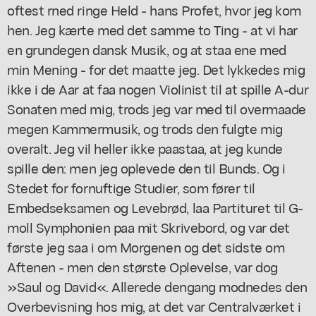
oftest rned ringe Held - hans Profet, hvor jeg kom
hen. Jeg kærte med det samme to Ting - at vi har
en grundegen dansk Musik, og at staa ene med
min Mening - for det maatte jeg. Det lykkedes mig
ikke i de Aar at faa nogen Violinist til at spille A-dur
Sonaten med mig, trods jeg var med til overmaade
megen Kammermusik, og trods den fulgte mig
overalt. Jeg vil heller ikke paastaa, at jeg kunde
spille den: men jeg oplevede den til Bunds. Og i
Stedet for fornuftige Studier, som fører til
Embedseksamen og Levebrød, laa Partituret til G-
moll Symphonien paa mit Skrivebord, og var det
første jeg saa i om Morgenen og det sidste om
Aftenen - men den største Oplevelse, var dog
»Saul og David«. Allerede dengang modnedes den
Overbevisning hos mig, at det var Centralværket i