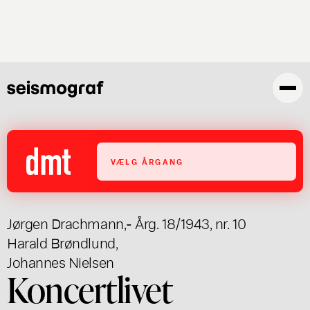
Skip
to
main
content
VÆLG ÅRGANG
Jørgen Drachmann
,
- Årg. 18/1943, nr. 10
Harald Brøndlund
,
Johannes Nielsen
Koncertlivet