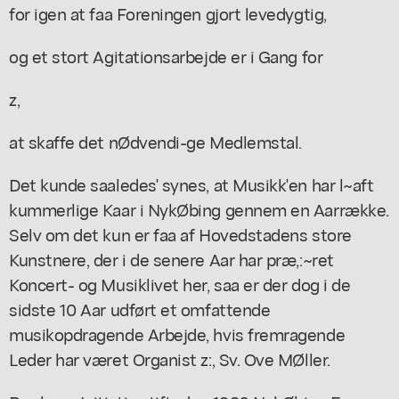
for igen at faa Foreningen gjort levedygtig,
og et stort Agitationsarbejde er i Gang for
z,
at skaffe det nØdvendi-ge Medlemstal.
Det kunde saaledes' synes, at Musikk'en har l~aft
kummerlige Kaar i NykØbing gennem en Aarrække.
Selv om det kun er faa af Hovedstadens store
Kunstnere, der i de senere Aar har præ,:~ret
Koncert- og Musiklivet her, saa er der dog i de
sidste 10 Aar udført et omfattende
musikopdragende Arbejde, hvis fremragende
Leder har været Organist z:, Sv. Ove MØller.