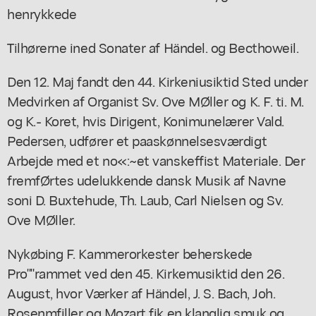
henrykkede
Tilhørerne ined Sonater af Händel. og Becthoweil.
Den 12. Maj fandt den 44. Kirkeniusiktid Sted under
Medvirken af Organist Sv. Ove MØller og K. F. ti. M.
og K.- Koret, hvis Dirigent, Konimunelærer Vald.
Pedersen, udfører et paaskønnelsesværdigt
Arbejde med et no«:~et vanskeffist Materiale. Der
fremfØrtes udelukkende dansk Musik af Navne
soni D. Buxtehude, Th. Laub, Carl Nielsen og Sv.
Ove MØller.
Nykøbing F. Kammerorkester beherskede
Pro""rammet ved den 45. Kirkemusiktid den 26.
August, hvor Værker af Händel, J. S. Bach, Joh.
Rosenmfiller og Mozart fik en klanglig smuk og