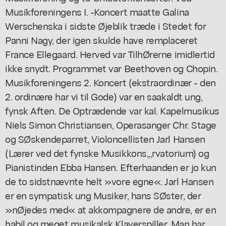
Musikforeningens I. -Koncert maatte Galina
Werschenska i sidste Øjeblik træde i Stedet for
Panni Nagy, der igen skulde have remplaceret
France Ellegaard. Herved var TilhØrerne imidlertid
ikke snydt. Programmet var Beethoven og Chopin.
Musikforeningens 2. Koncert (ekstraordinær - den
2. ordinære har vi til Gode) var en saakaldt ung,
fynsk Aften. De Optrædende var kal. Kapelmusikus
Niels Simon Christiansen, Operasanger Chr. Stage
og SØskendeparret, Violoncellisten Jarl Hansen
(Lærer ved det fynske Musikkons,,,rvatorium) og
Pianistinden Ebba Hansen. Efterhaanden er jo kun
de to sidstnævnte helt »vore egne«. Jarl Hansen
er en sympatisk ung Musiker, hans SØster, der
»nØjedes med« at akkompagnere de andre, er en
habil og meget musikalsk Klaverspiller. Man har