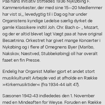
Paa hans Initiativ stiftedes 1936 NykØbing F.
Kammerorkester, der med sine 15--20 Medlemmer
har vist si,,, levedygtig til i Dag og har under
Organistens kyndige Ledelse særlig dyrket de
gamle Klassikere indtil Joh. Chr. Bach o- ,, Mozart,
og der er altid blevet lagt Vægt paa at have original
Besætnina. Orkestret har givet mange Koncerter i
Nykøbing og i flere af Omegnens Byer (Maribo,
Nakskov, Næstved, Stubbekøbing) oll har overalt
faaet en fin Presse.
Endelig har Organist Møller gjort et andet stort
musikkulturelt Arbejde ved at afholde en Række
»Kirkemusiktider« (fra 1934-44 ialt 47).
Sæsonen 1942-43 indlededes den 1. November
med en Mindeaften for Weyse. Foruden en Række