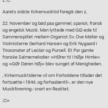
Aarets sidste Kirkemusiktid foregik den z,
22. November og bød paa gammel, spansk, fransk
og engelsk Musik. Man lyttede med GI2-ede til
Sammenspillet mellem Organist Sv. Ove Møller og
Violinisterne Gerhard Hansen og Erik Nygaard i
Triosonater af Leclair og Purcell. Et Par gamle
franske Salmemelodier »HØrer til I hØje Himle«
og »GØr Døren hØj« blev sunget af Menigheden.
, Kirkernusiktiderne vil om Forholdene tillader det
fortsætte i 1944, og forhaabentli-, er den nye
Musikforening- snart en Realitet,
;C»