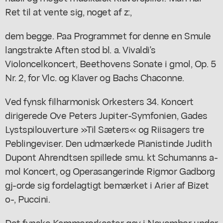
Ret til at vente sig, noget af z:,
dem begge. Paa Programmet for denne en Smule
langstrakte Aften stod bl. a. Vivaldi's
Violoncelkoncert, Beethovens Sonate i gmol, Op. 5
Nr. 2, for Vlc. og Klaver og Bachs Chaconne.
Ved fynsk filharmonisk Orkesters 34. Koncert
dirigerede Ove Peters Jupiter-Symfonien, Gades
Lystspilouverture »Til Sæters« og Riisagers tre
Peblingeviser. Den udmærkede Pianistinde Judith
Dupont Ahrendtsen spillede smu. kt Schumanns a-
mol Koncert, og Operasangerinde Rigmor Gadborg
gj-orde sig fordelagtigt bemærket i Arier af Bizet
o-, Puccini.
Det fynske Kammerorkester gav i November under