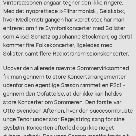
Vintersæsonen angaar, tegner den ikke ringere.
Med det nyoprettede »Filharmonisk , Selskab«,
hvor Medlemstilgangen har været stor, har man
entreret om fire Symfonikoncerter med Solister
som Aksel Schiøtz og Johanne Stockmarr, og dertil
kommer fire Folkekoncerter, ligeledes med
Solister, samt flere Radiotransmissionskoncerter.
Udover den allerede nævnte Sommervirksomhed
fik man gennem to store Koncertarrangementer
udenfor den egentlige Sæson rammet en P2c1 -
gennem den Opfattelse, at der ikke kan holdes
store Koncerter om Sommeren. Den første var
Otte Svendsen Aftenen, hvor den succesombruste
unge Tenor under stor Begejstring sang for sine
Bysbørn. Koncerten efterlod dog ikke noget
dybere Indtryk. Den unge Sanger maatte trods alt