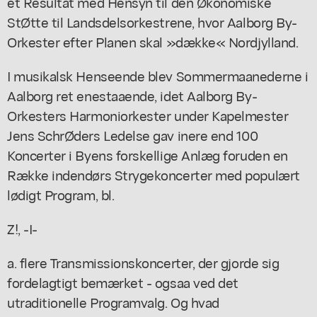
et Resultat med Hensyn til den Økonomiske
StØtte til Landsdelsorkestrene, hvor Aalborg By-
Orkester efter Planen skal »dække« Nordjylland.
I musikalsk Henseende blev Sommermaanederne i
Aalborg ret enestaaende, idet Aalborg By-
Orkesters Harmoniorkester under Kapelmester
Jens SchrØders Ledelse gav inere end 100
Koncerter i Byens forskellige Anlæg foruden en
Række indendørs Strygekoncerter med populært
lødigt Program, bl.
Z!, -I-
a. flere Transmissionskoncerter, der gjorde sig
fordelagtigt bemærket - ogsaa ved det
utraditionelle Programvalg. Og hvad