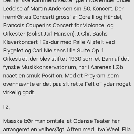
Ledelse af Martin Andersen sin .50. Koncert. Der
fremfØrtes Concerti grossi af Corelli og Händel,
Francois Couperins Concert for Violoncel og
Orkester (Solist Jarl Hansen), J. Chr. Bachs
Klaverkoncert i Es-dur med Palle AI,sfelt ved
Flygelet og Carl Nielsens lille Suite Op. 1.
Orkestret, der blev stiftet 1930 som et Barn af det
fynske Musikkonservatorium, har i Aarenes LØb
naaet en smuk Position. Med et Proyram ,som
ovennævnte er det paa sit rette Felt o"" yder noget
virkelig godt.
I z:,
Maaske bØr man omtale, at Odense Teater har
arrangeret en velbesØgt, Aften med Liva Weel, Ella