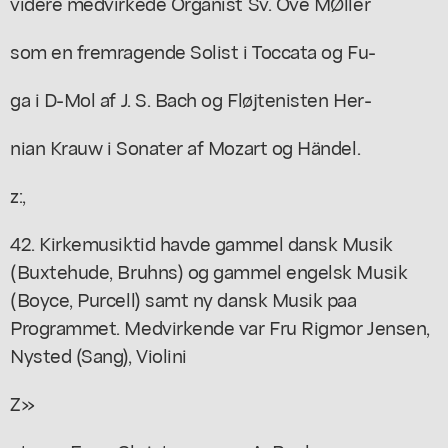
videre medvirkede Organist Sv. Ove MØller
som en fremragende Solist i Toccata og Fu-
ga i D-Mol af J. S. Bach og Fløjtenisten Her-
nian Krauw i Sonater af Mozart og Händel.
z:,
42. Kirkemusiktid havde gammel dansk Musik
(Buxtehude, Bruhns) og gammel engelsk Musik
(Boyce, Purcell) samt ny dansk Musik paa
Programmet. Medvirkende var Fru Rigmor Jensen,
Nysted (Sang), Violini
Z»