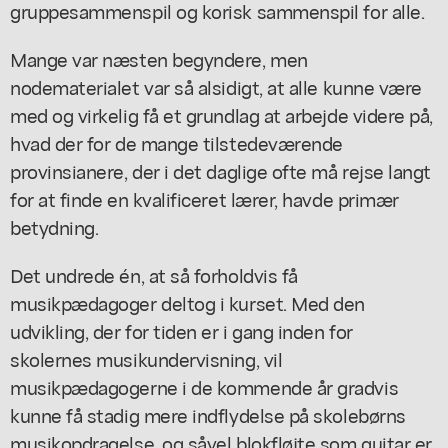
gruppesammenspil og korisk sammenspil for alle.
Mange var næsten begyndere, men
nodematerialet var så alsidigt, at alle kunne være
med og virkelig få et grundlag at arbejde videre på,
hvad der for de mange tilstedeværende
provinsianere, der i det daglige ofte må rejse langt
for at finde en kvalificeret lærer, havde primær
betydning.
Det undrede én, at så forholdvis få
musikpædagoger deltog i kurset. Med den
udvikling, der for tiden er i gang inden for
skolernes musikundervisning, vil
musikpædagogerne i de kommende år gradvis
kunne få stadig mere indflydelse på skolebørns
musikopdragelse, og såvel blokfløjte som guitar er