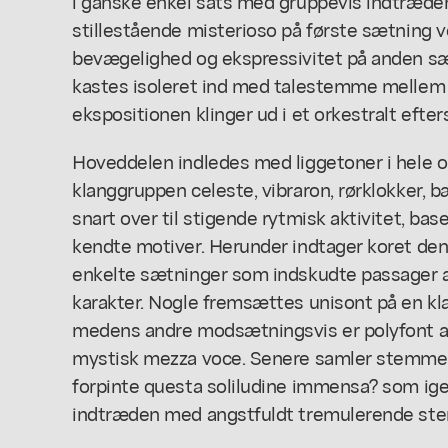
i ganske enkel sats med gruppevis indtræde
stillestående misterioso på første sætning 
bevægelighed og ekspressivitet på anden sætn
kastes isoleret ind med talestemme mellem
ekspositionen klinger ud i et orkestralt efters
Hoveddelen indledes med liggetoner i hele o
klanggruppen celeste, vibraron, rørklokker, 
snart over til stigende rytmisk aktivitet, bas
kendte motiver. Herunder indtager koret den
enkelte sætninger som indskudte passager af
karakter. Nogle fremsættes unisont på en kl
medens andre modsætningsvis er polyfont an
mystisk mezza voce. Senere samler stemmern
forpinte questa soliludine immensa? som igen
indtræden med angstfuldt tremulerende st