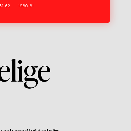
61-62
1960-61
lige