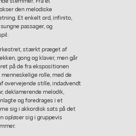
nde stemmer. Fra et
vokser den melodiske
ing. Et enkelt ord, infinito,
 sungne passager, og
pil.
rkestret, stærkt præget af
bækken, gong og klaver, men går
eret på de fra ekspositionen
 menneskelige rolle, med de
 overvejende stille, indadvendt
ar, deklamerende melodik,
lagte og foredrages i et
e sig i akkordisk sats på det
 opløser sig i gruppevis
emmer.