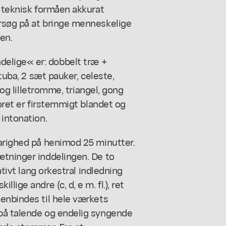
e teknisk formåen akkurat
rsøg på at bringe menneskelige
en.
elige« er: dobbelt træ +
 tuba, 2 sæt pauker, celeste,
- og lilletromme, triangel, gong
Koret er firstemmigt blandet og
 intonation.
varighed på henimod 25 minutter.
ætninger inddelingen. De to
ativt lang orkestral indledning
ige andre (c, d, e m. fl.), ret
menbindes til hele værkets
på talende og endelig syngende