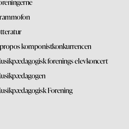
oreningerne
rammofon
itteratur
'propos komponistkonkurrencen
usikpædagogisk forenings elevkoncert
usikpædagogen
usikpædagogisk Forening