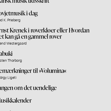
ansk musik tidsskrift
ovjetmusik i dag
ed K. Prieberg
rnst Krenek i røverkløer eller Hvordan
et kan gå en gammel røver
end Westergaard
abuki
rsten Thorborg
emærkninger til »Volumina«
örgy Ligeti
angen om det uendelige
usikkalender