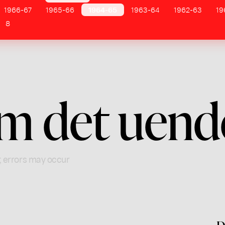
1966-67
1965-66
1964-65
1963-64
1962-63
19
8
m det uende
; errors may occur