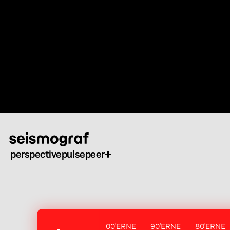
Skip
to
main
content
perspective
pulse
peer
00'ERNE
90'ERNE
80'ERNE