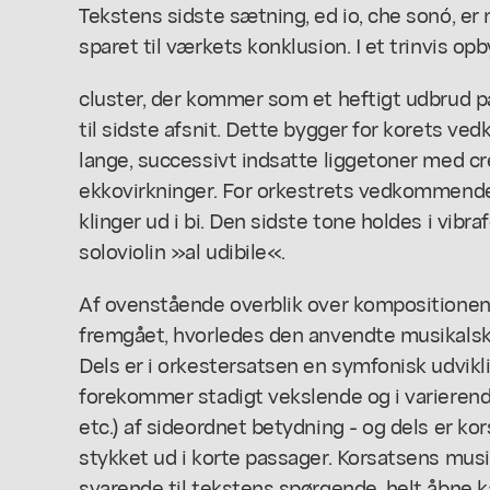
Tekstens sidste sætning, ed io, che sonó, er
sparet til værkets konklusion. I et trinvis op
cluster, der kommer som et heftigt udbrud på
til sidste afsnit. Dette bygger for korets 
lange, successivt indsatte liggetoner med c
ekkovirkninger. For orkestrets vedkommende
klinger ud i bi. Den sidste tone holdes i vibra
soloviolin »al udibile«.
Af ovenstående overblik over kompositionens
fremgået, hvorledes den anvendte musikalsk
Dels er i orkestersatsen en symfonisk udvikl
forekommer stadigt vekslende og i varierende s
etc.) af sideordnet betydning - og dels er ko
stykket ud i korte passager. Korsatsens musi
svarende til tekstens spørgende, helt åbne 