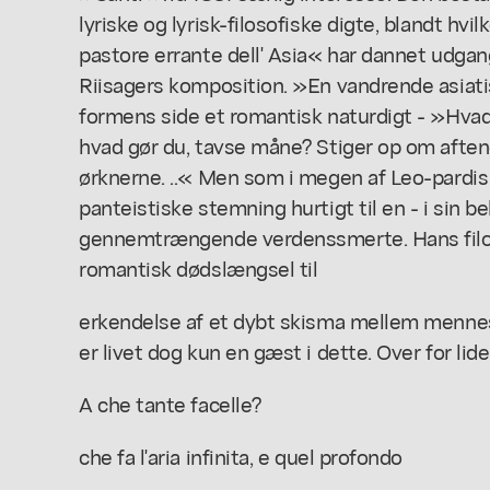
lyriske og lyrisk-filosofiske digte, blandt hvi
pastore errante dell' Asia« har dannet udga
Riisagers komposition. »En vandrende asiati
formens side et romantisk naturdigt - »Hvad
hvad gør du, tavse måne? Stiger op om afte
ørknerne. ..« Men som i megen af Leo-pardis 
panteistiske stemning hurtigt til en - i sin be
gennemtrængende verdenssmerte. Hans filo
romantisk dødslængsel til
erkendelse af et dybt skisma mellem mennes
er livet dog kun en gæst i dette. Over for lid
A che tante facelle?
che fa l'aria infinita, e quel profondo