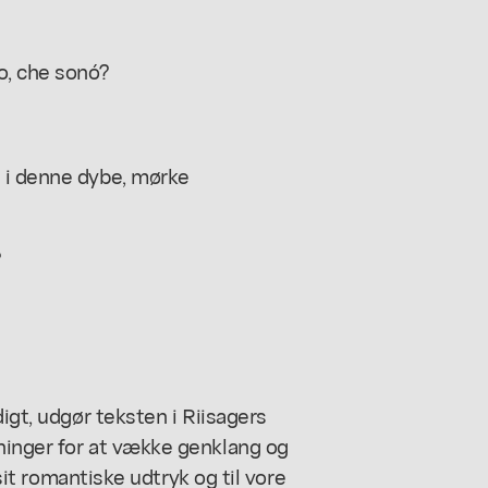
o, che sonó?
 i denne dybe, mørke
?
igt, udgør teksten i Riisagers
ninger for at vække genklang og
 sit romantiske udtryk og til vore