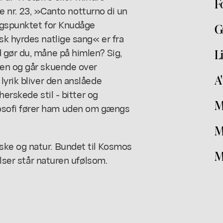
F
lke nr. 23, »Canto notturno di un
ngspunktet for Knudåge
G
sk hyrdes natlige sang« er fra
 gør du, måne på himlen? Sig,
L
nen og går skuende over
A
lyrik bliver den anslåede
herskede stil - bitter og
M
sofi fører ham uden om gængs
M
ke og natur. Bundet til Kosmos
M
elser står naturen ufølsom.