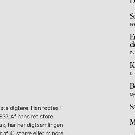
D
S
Fr
E
d
Sv
K
Ki
B
Gy
S
ste digtere. Han fødtes i
837. Af hans ret store
M
itisk, har her digtsamlingen
 af 41 større eller mindre