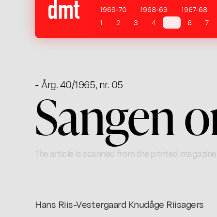
1969-70
1968-69
1967-68
1
2
3
4
5
6
7
- Årg. 40/1965, nr. 05
Sangen o
The article is scanned from the printed magazine
Hans Riis-Vestergaard Knudåge Riisagers