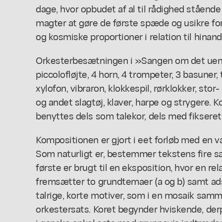
dage, hvor opbudet af al til rådighed ståend
magter at gøre de første spæde og usikre fo
og kosmiske proportioner i relation til hinand
Orkesterbesætningen i »Sangen om det uend
piccolofløjte, 4 horn, 4 trompeter, 3 basuner,
xylofon, vibraron, klokkespil, rørklokker, stor
og andet slagtøj, klaver, harpe og strygere. 
benyttes dels som talekor, dels med fikseret
Kompositionen er gjort i eet forløb med en 
Som naturligt er, bestemmer tekstens fire s
første er brugt til en eksposition, hvor en rel
fremsætter to grundtemaer (a og b) samt adskill
talrige, korte motiver, som i en mosaik sam
orkestersats. Koret begynder hviskende, der