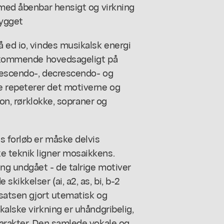
 med åbenbar hensigt og virkning
bygget
 ed io, vindes musikalsk energi
vedkommende hovedsageligt på
rescendo-, decrescendo- og
 repeterer det motiverne og
fon, rørklokke, sopraner og
 forløb er måske delvis
e teknik ligner mosaikkens.
ing undgået - de talrige motiver
kikkelser (ai, a2, as, bi, b-2
rsatsen gjort utematisk og
kalske virkning er uhåndgribelig,
karakter. Den samlede vokale og