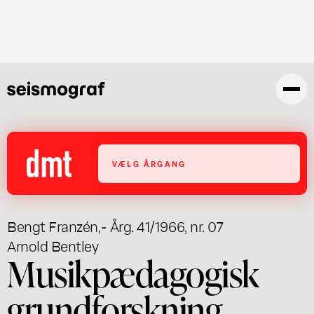
Skip
to
main
content
VÆLG ÅRGANG
Bengt Franzén
,
- Årg. 41/1966, nr. 07
Arnold Bentley
Musikpædagogisk
grundforskning