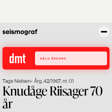
Skip
to
main
content
VÆLG ÅRGANG
Tage Nielsen
- Årg. 42/1967, nr. 01
Knudåge Riisager 70
år