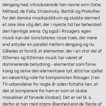
dengang hed, introducerede han navne som Satie,
Milhaud, de Falla, Strawinsky, Bartók og Prokofiev
for det danske musikpublikum og skabte dermed
et røre ikke ulig det, der i nyeste tid har behersket
den hjemlige arena. Og også i Riisagers egen
musik kan der konstateres visse træk, der mere
end antyder en parallel mellem dengang og nu.
Således at forstå, at elementer, der i en stor del af
50'ernes og 60'ernes musik har været af
dominerende betydning - elementer som farve,
klang og selve den elementære lyd, altid har spillet
en væsentlig rolle for komponisten Riisager. (I en
TV-udsendelse for nogle år siden fortalte han, at
det at komponere for ham er som at skabe
mosaikker af farvede klodser). Det er vel bl. a.
derfor at han med større åbenhed end de fleste af