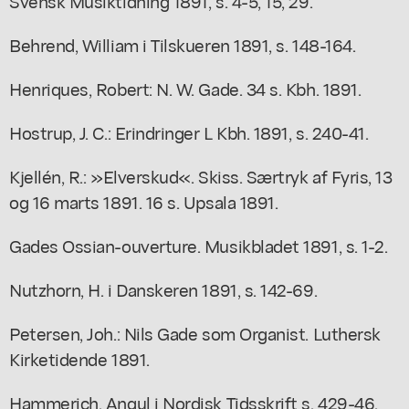
Svensk Musiktidning 1891, s. 4-5, 15, 29.
Behrend, William i Tilskueren 1891, s. 148-164.
Henriques, Robert: N. W. Gade. 34 s. Kbh. 1891.
Hostrup, J. C.: Erindringer L Kbh. 1891, s. 240-41.
Kjellén, R.: »Elverskud«. Skiss. Særtryk af Fyris, 13
og 16 marts 1891. 16 s. Upsala 1891.
Gades Ossian-ouverture. Musikbladet 1891, s. 1-2.
Nutzhorn, H. i Danskeren 1891, s. 142-69.
Petersen, Joh.: Nils Gade som Organist. Luthersk
Kirketidende 1891.
Hammerich, Angul i Nordisk Tidsskrift s. 429-46.