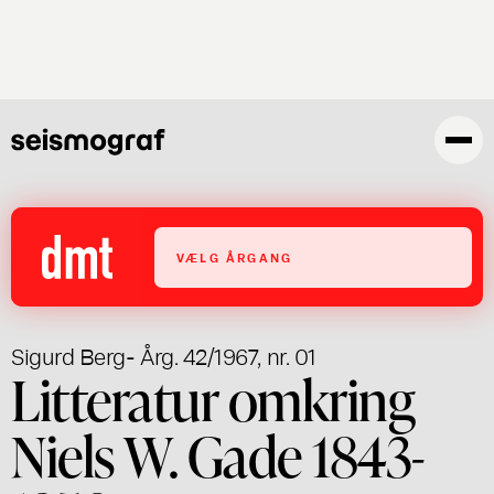
Skip
to
main
content
VÆLG ÅRGANG
Sigurd Berg
- Årg. 42/1967, nr. 01
Litteratur omkring
Niels W. Gade 1843-