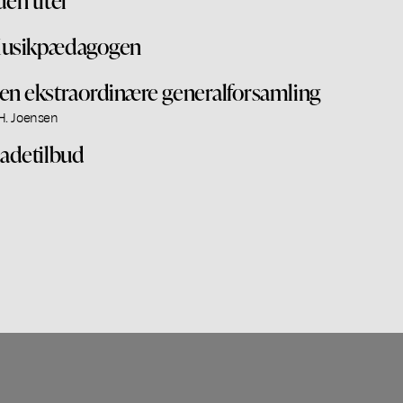
usikpædagogen
en ekstraordinære generalforsamling
 H. Joensen
ladetilbud