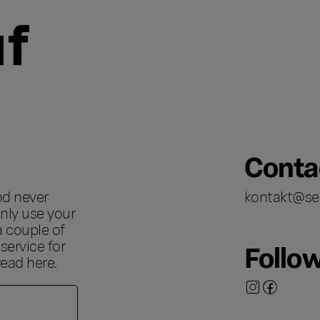
Conta
nd never
kontakt@se
nly use your
a couple of
ervice for
Follo
 read
here
.