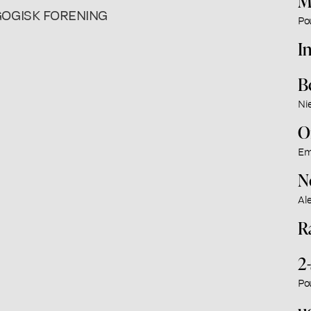
M
OGISK FORENING
Po
I
B
Ni
O
Em
N
Al
R
2
Po
ud