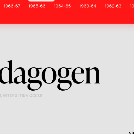
1966-67
1965-66
1964-65
1963-64
1962-63
1
dagogen
e; errors may occur