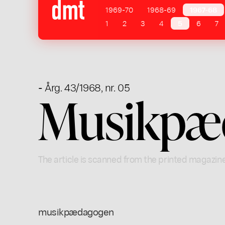
1969-70
1968-69
1967-68
1
2
3
4
5
6
7
- Årg. 43/1968, nr. 05
Musikpæ
The article is scanned from the printed magazin
musikpædagogen