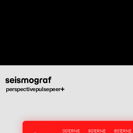
Skip
to
main
content
perspective
pulse
peer
00'ERNE
90'ERNE
80'ERNE