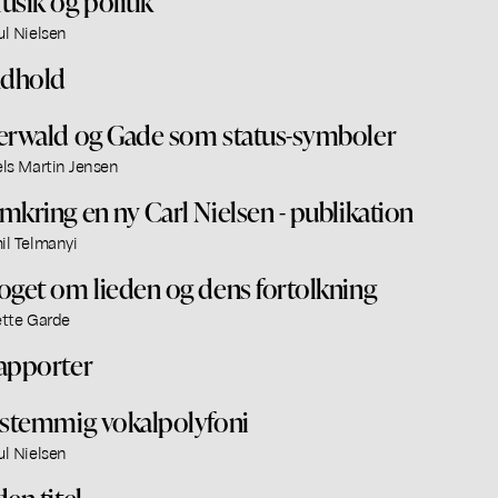
usik og politik
ul Nielsen
ndhold
erwald og Gade som status-symboler
els Martin Jensen
mkring en ny Carl Nielsen - publikation
il Telmanyi
oget om lieden og dens fortolkning
ette Garde
apporter
-stemmig vokalpolyfoni
ul Nielsen
en titel