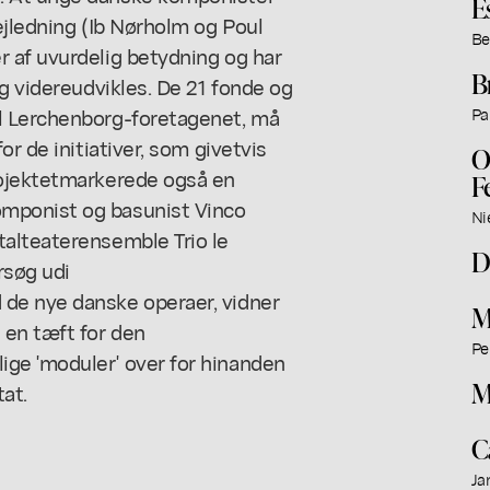
E
ejledning (Ib Nørholm og Poul
Be
 af uvurdelig betydning og har
B
og videreudvikles. De 21 fonde og
l Lerchenborg-foretagenet, må
Pa
r de initiativer, som givetvis
O
rojektetmarkerede også en
F
mponist og basunist Vinco
Ni
alteaterensemble Trio le
D
rsøg udi
de nye danske operaer, vidner
M
 en tæft for den
Pe
ge 'moduler' over for hinanden
M
at.
C
Ja