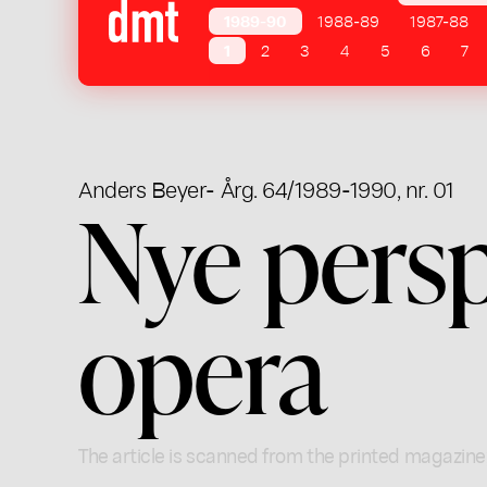
1989-90
1988-89
1987-88
1
2
3
4
5
6
7
Anders Beyer
- Årg. 64/1989-1990, nr. 01
Nye persp
opera
The article is scanned from the printed magazine