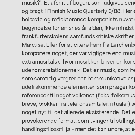
musik?". Et afsnit af bogen, som udgives sene
og bragt i Finnish Music Quarterly 3/88. Her 
belæste og reflekterende komponists nuvær
begyndelse for en snes år siden, ikke minds
frankfurterskolens samfundskritiske skrifte
Marcuse. Eller for at citere ham fra Lerchen
komponere noget, der var vigtigere end musi
extramusikalsk, hvor musikken bliver en kon
udenomsrelationerne«. Det er musik, som hel
som samtidig vægter det kommunikative asp
udefrakommende elementer, som præger ko
referencer til noget velkendt (f.eks. folkemusi
breve, brokker fra telefonsamtaler, ritualer) s
noget nyt til det allerede eksisterende. Det 
provokerende format, som tvinger til stilli
handlingsfilosofi, ja - men det kan undre, a