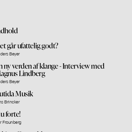
ndhold
et går ufattelig godt?
ders Beyer
n ny verden af klange - Interview med
agnus Lindberg
ders Beyer
utida Musik
ns Brincker
u forte!
ar Frounberg