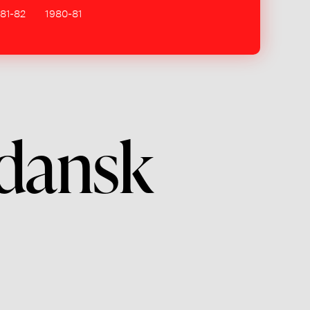
81-82
1980-81
 dansk