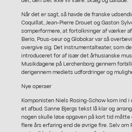
Når det er sagt, så havde de franske udsendin
Coquillat, Jean-Pierre Drouet og Gaston Sylve
somperformere, at fortolkninger af værker af B
Berio, Pous-seur og Globokar var så overbev
overgive sig. Det instrumentalteater, som d
introduceret for af især det århusianske musi
Musikdagene på Lerchenborg gennem forbilled
derigennem mediets udfordringer og muligh
Nye operaer
Komponisten Niels Rosing-Schow korn ind i 
et afbud. Sanne Bjergs tekst lå klar og arrang
nogen skulle løse opgaven på kort tid mått
flere års erfaring end de øvrige fire. Selv 