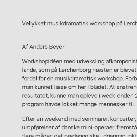
Vellykket musikdramatisk workshop på Ler
Af Anders Beyer
Workshopidéen med udveksling afkomponiste
lande, som på Lerchenborg næsten er blevet en 
fordel for en musikdramatisk workshop. Forbe
man kunnet læse om her i bladet. At anstre
resultatet, kunne man opleve i week-enden 28.-
program havde lokket mange mennesker til.
Efter en weekend med seminarer, koncerter, 
uropførelser af danske mini-operaer, fremst
flere måder; det pædagogiske udgangspunkt