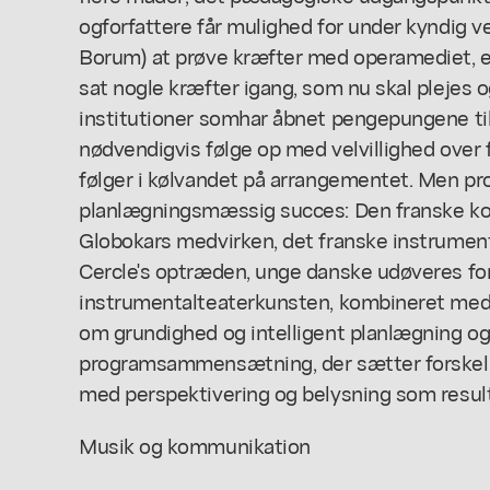
ogforfattere får mulighed for under kyndig v
Borum) at prøve kræfter med operamediet, er
sat nogle kræfter igang, som nu skal plejes 
institutioner somhar åbnet pengepungene ti
nødvendigvis følge op med velvillighed over fo
følger i kølvandet på arrangementet. Men p
planlægningsmæssig succes: Den franske ko
Globokars medvirken, det franske instrument
Cercle's optræden, unge danske udøveres fo
instrumentalteaterkunsten, kombineret med 
om grundighed og intelligent planlægning og
programsammensætning, der sætter forskelli
med perspektivering og belysning som result
Musik og kommunikation