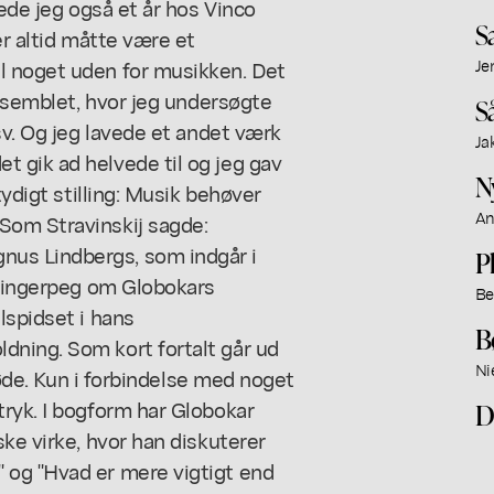
rede jeg også et år hos Vinco
S
er altid måtte være et
l noget uden for musikken. Det
Je
ensemblet, hvor jeg undersøgte
S
sv. Og jeg lavede et andet værk
Ja
 gik ad helvede til og jeg gav
N
tydigt stilling: Musik behøver
An
Som Stravinskij sagde:
us Lindbergs, som indgår i
P
 fingerpeg om Globokars
Be
lspidset i hans
B
ning. Som kort fortalt går ud
Ni
 døde. Kun i forbindelse med noget
ryk. I bogform har Globokar
D
ke virke, hvor han diskuterer
 og "Hvad er mere vigtigt end