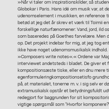
»Når vi taler om inspirationskilder, så stude
Globokar i Paris. Hans idé om musik var, at d
udenomselement i musikken, en reference ti
betød at jeg det år skrev et værk til Toimii 
forskellige naturfænomener: Vand, jord, ild o
som baseredes på Goethes farvelære. Men det
op. Det projekt indebar for mig, at jeg tog en
ikke have noget udenomsmusikalsk indhold. 
»Composers write notes«.« Ordene var Magn
interviewet andetsteds i bladet. De giver et
kompositionsæste tiske, eller en dnu mere ti
egenformuleringkompositionsetisfo grundhold
på, at materialet, tonerne m. v. i sig selv er
extramusikalsk opstår et betydningsfuldt udt
redegjort for baggrunden for sit kompositoris
vigtige spørgsmål som "Hvorfor komponere?"