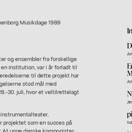
chenborg Musikdage 1989
I
D
An
r og ensembler fra forskellige
E
institution, var i år forladt til
M
redelserne til dette projekt har
An
ngelserne stod mål med
30. juli, hvor et veltilrettelagt
N
Je
pi
instrumentalteater,
år projektet som en succes på
Iv
: At unge danske komponister