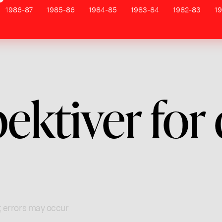
1986-87
1985-86
1984-85
1983-84
1982-83
19
ektiver for
; errors may occur