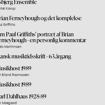
sbjerg Ensemble
rtel Krarup
rian Ferneyhough og det komplekse
ul Griffiths
m Paul Griffiths' portræt af Brian
erneyhough - en personlig kommentar
els Marthinsen
ansk musiktidsskrift - 63.årgang
usikhøst 1989
r Erland Rasmussen
usikhøst 1989
arl Dahlhaus 1928-89
n Maegaard