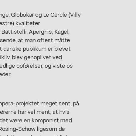
ge, Globokar og Le Cercle (Villy
stre) kvaliteter
attistelli, Aperghis, Kagel,
isende, at man oftest måtte
et danske publikum er blevet
kliv, blev genoplivet ved
lige opførelser, og viste os
eder.
opera-projektet meget sent, på
ørerne har vel ment, at hvis
e det være en komponist med
om Rosing-Schow ligesom de