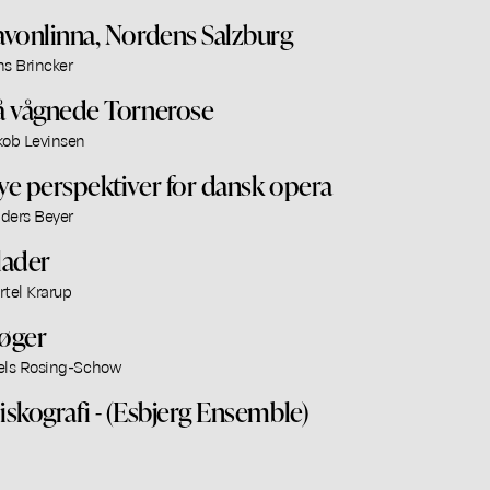
avonlinna, Nordens Salzburg
ns Brincker
å vågnede Tornerose
kob Levinsen
ye perspektiver for dansk opera
ders Beyer
lader
rtel Krarup
øger
els Rosing-Schow
iskografi - (Esbjerg Ensemble)