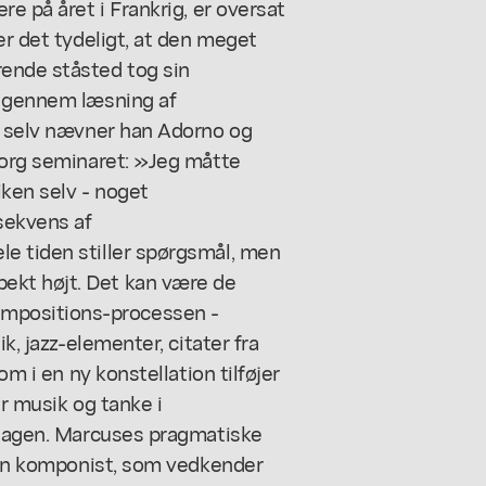
re på året i Frankrig, er oversat
er det tydeligt, at den meget
ende ståsted tog sin
t gennem læsning af
r, selv nævner han Adorno og
borg seminaret: »Jeg måtte
ken selv - noget
sekvens af
e tiden stiller spørgsmål, men
ekt højt. Det kan være de
mpositions-processen -
k, jazz-elementer, citater fra
om i en ny konstellation tilføjer
er musik og tanke i
ngtagen. Marcuses pragmatiske
t en komponist, som vedkender