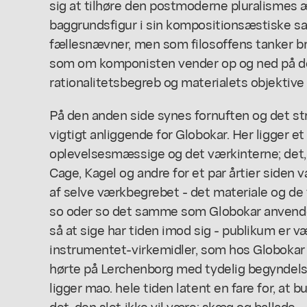
sig at tilhøre den postmoderne pluralismes
baggrundsfigur i sin kompositionsæstiske sa
fællesnævner, men som filosoffens tanker br
som om komponisten vender op og ned på det
rationalitetsbegreb og materialets objektive
På den anden side synes fornuften og det st
vigtigt anliggende for Globokar. Her ligger 
oplevelsesmæssige og det værkinterne; det
Cage, Kagel og andre for et par årtier siden
af selve værkbegrebet - det materiale og de
so oder so det samme som Globokar anvender
så at sige har tiden imod sig - publikum er v
instrumentet-virkemidler, som hos Globokar in
hørte på Lerchenborg med tydelig begyndelse
ligger mao. hele tiden latent en fare for, at
det, den slet ikke vil være: skæg og ballade.