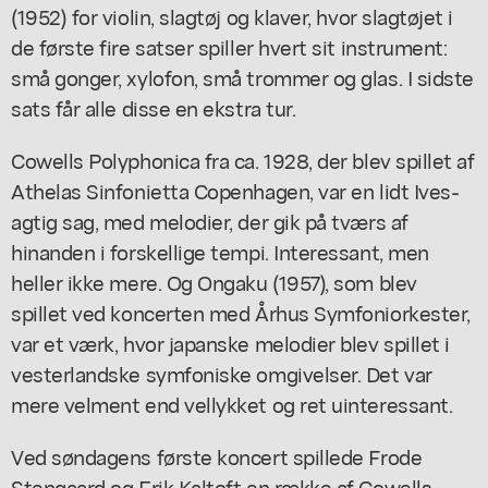
(1952) for violin, slagtøj og klaver, hvor slagtøjet i
de første fire satser spiller hvert sit instrument:
små gonger, xylofon, små trommer og glas. I sidste
sats får alle disse en ekstra tur.
Cowells Polyphonica fra ca. 1928, der blev spillet af
Athelas Sinfonietta Copenhagen, var en lidt Ives-
agtig sag, med melodier, der gik på tværs af
hinanden i forskellige tempi. Interessant, men
heller ikke mere. Og Ongaku (1957), som blev
spillet ved koncerten med Århus Symfoniorkester,
var et værk, hvor japanske melodier blev spillet i
vesterlandske symfoniske omgivelser. Det var
mere velment end vellykket og ret uinteressant.
Ved søndagens første koncert spillede Frode
Stengaard og Erik Kaltoft en række af Cowells