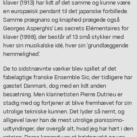
klaver (1913) har lidt af det samme og kunne være
en europæisk pendant til det japanske forbillede.
Samme prægnans og knaphed prægede også
Georges Asperghis' Les secrets Elémentaires for
klaver (1998), der består af 13 små stykker med
hver sin musikalske idé, hver sin 'grundlæggende
hemmelighed'.
De to sidstnævnte værker blev spillet af det
fabelagtige franske Ensemble Sic, der tidligere har
gæstet Danmark, dog med en lidt anden
besætning. Men klarinetisten Pierre Dutrieu er
stadig med og fortjener at blive fremhævet for sin
utrolige tekniske kunnen. Det lyder så nemt, og
alligevel laver han de mest utrolige pianissimo-
udtyndinger, der overgår alt, hvad jeg har hørt i den
retning. Deres koncert var et højdepunkt og var