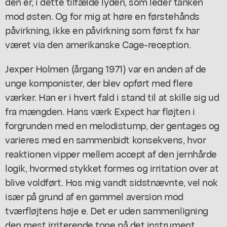
den er, i dette tilfælde lyden, som leder tanken
mod østen. Og for mig at høre en førstehånds
påvirkning, ikke en påvirkning som først fx har
været via den amerikanske Cage-reception.
Jexper Holmen (årgang 1971) var en anden af de
unge komponister, der blev opført med flere
værker. Han er i hvert fald i stand til at skille sig ud
fra mængden. Hans værk Expect har fløjten i
forgrunden med en melodistump, der gentages og
varieres med en sammenbidt konsekvens, hvor
reaktionen vipper mellem accept af den jernhårde
logik, hvormed stykket formes og irritation over at
blive voldført. Hos mig vandt sidstnævnte, vel nok
især på grund af en gammel aversion mod
tværfløjtens høje e. Det er uden sammenligning
den mest irriterende tone på det instrument.