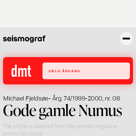
Skip
to
main
content
VÆLG ÅRGANG
Michael Fjeldsøe
- Årg. 74/1999-2000, nr. 08
Gode gamle Numus
The article is scanned from the printed magazine;
errors may occur