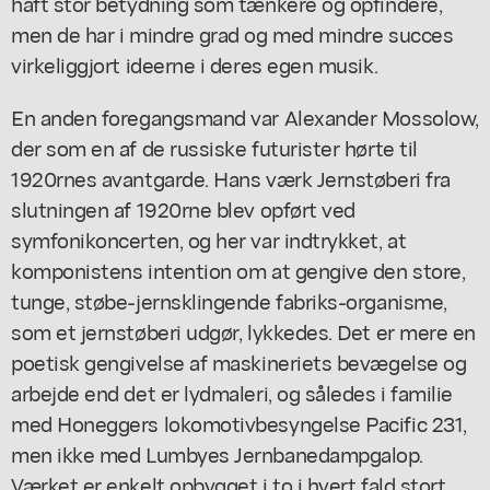
haft stor betydning som tænkere og opfindere,
men de har i mindre grad og med mindre succes
virkeliggjort ideerne i deres egen musik.
En anden foregangsmand var Alexander Mossolow,
der som en af de russiske futurister hørte til
1920rnes avantgarde. Hans værk Jernstøberi fra
slutningen af 1920rne blev opført ved
symfonikoncerten, og her var indtrykket, at
komponistens intention om at gengive den store,
tunge, støbe-jernsklingende fabriks-organisme,
som et jernstøberi udgør, lykkedes. Det er mere en
poetisk gengivelse af maskineriets bevægelse og
arbejde end det er lydmaleri, og således i familie
med Honeggers lokomotivbesyngelse Pacific 231,
men ikke med Lumbyes Jernbanedampgalop.
Værket er enkelt opbygget i to i hvert fald stort