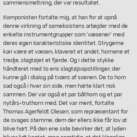
sammensmeltning, der var resultatet.
Komponisten fortalte mig, at han for at opnå
denne virkning af sameksistens arbejder med de
enkelte instrumentgrupper som 'væsener' med
deres egen karakteristiske identitet. Strygerne
kan være et væsen, klaveret et andet, hornene et
tredje, slagtøjet et fjerde. Og i dette stykke
håndteret med to ens slagtøjsopstillinger, der
kunne gå i dialog på tværs af scenen. De to horn
sad også i hver sin side, men hørte klart nok
sammen. Der var også et par båthorn og et par
nytårs-truthorn med. Det var ment, fortalte
Thomas Agerfeldt Olesen, som repræsentant for
de svages stemme, dem der ellers ikke får lov at
blive hørt. På den ene side bevirker det, at lyden
bliver lidt kantet, men samtidig, at det klanglige