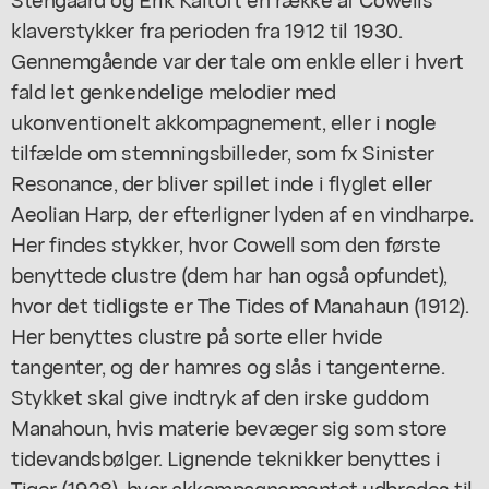
klaverstykker fra perioden fra 1912 til 1930.
Gennemgående var der tale om enkle eller i hvert
fald let genkendelige melodier med
ukonventionelt akkompagnement, eller i nogle
tilfælde om stemningsbilleder, som fx Sinister
Resonance, der bliver spillet inde i flyglet eller
Aeolian Harp, der efterligner lyden af en vindharpe.
Her findes stykker, hvor Cowell som den første
benyttede clustre (dem har han også opfundet),
hvor det tidligste er The Tides of Manahaun (1912).
Her benyttes clustre på sorte eller hvide
tangenter, og der hamres og slås i tangenterne.
Stykket skal give indtryk af den irske guddom
Manahoun, hvis materie bevæger sig som store
tidevandsbølger. Lignende teknikker benyttes i
Tiger (1928), hvor akkompagnementet udbredes til