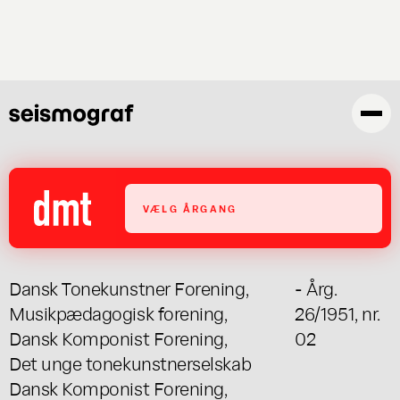
Skip
to
main
content
VÆLG ÅRGANG
Dansk Tonekunstner Forening
,
- Årg.
Musikpædagogisk forening
,
26/1951, nr.
Dansk Komponist Forening
,
02
Det unge tonekunstnerselskab
Dansk Komponist Forening
,