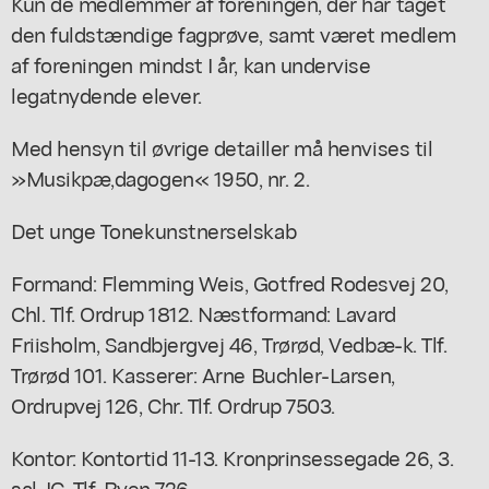
Kun de medlemmer af foreningen, der har taget
den fuldstændige fagprøve, samt været medlem
af foreningen mindst I år, kan undervise
legatnydende elever.
Med hensyn til øvrige detailler må henvises til
»Musikpæ,dagogen« 1950, nr. 2.
Det unge Tonekunstnerselskab
Formand: Flemming Weis, Gotfred Rodesvej 20,
Chl. Tlf. Ordrup 1812. Næstformand: Lavard
Friisholm, Sandbjergvej 46, Trørød, Vedbæ-k. Tlf.
Trørød 101. Kasserer: Arne Buchler-Larsen,
Ordrupvej 126, Chr. Tlf. Ordrup 7503.
Kontor: Kontortid 11-13. Kronprinsessegade 26, 3.
sal, IC. Tlf. Byen 726.