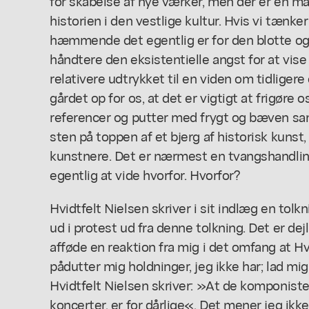
for skabelse af nye værker, men der er en mås
historien i den vestlige kultur. Hvis vi tænker
hæmmende det egentlig er for den blotte og rå
håndtere den eksistentielle angst for at vise
relativere udtrykket til en viden om tidligere
gårdet op for os, at det er vigtigt at frigøre o
referencer og putter med frygt og bæven sa
sten på toppen af et bjerg af historisk kunst
kunstnere. Det er nærmest en tvangshandlin
egentlig at vide hvorfor. Hvorfor?
Hvidtfelt Nielsen skriver i sit indlæg en tol
ud i protest ud fra denne tolkning. Det er de
afføde en reaktion fra mig i det omfang at Hv
pådutter mig holdninger, jeg ikke har; lad mig 
Hvidtfelt Nielsen skriver: »At de komponister
koncerter, er for dårlige«. Det mener jeg ikke