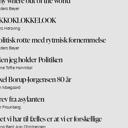
ny where out of the world
ders Beyer
KKOKLOKKELOOK
ns Hørsving
olitisk rotte med rytmisk fornemmelse
ders Beyer
en jeg holder Politiken
ine Tofte Hannibal
xel Borup-Jørgensen 80 år
n Maegaard
rev fra asylanten
ar Frounberg
t vi har til fælles er at vi er forskellige
na Berit Asp Christensen