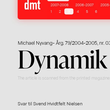
2007-2008
2006-2007
2005
1
2
3
4
5
6
Michael Nyvang
- Årg. 79/2004-2005, nr. 0
Dynamik
The article is scanned from the printed magazine
Svar til Svend Hvidtfelt Nielsen