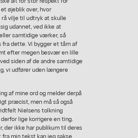
ke alt for stor respekt for
 et øjeblik over, hvor
 vilje til udtryk at skulle
 sig udannet, ved ikke at
 eller samtidige værker, så
s fra dette. Vi bygger et tårn af
mt efter megen besvær en lille
, ved siden af de andre samtidige
g, vi udfører uden længere
kning af mine ord og melder derpå
jligt præcist, men må så også
idtfelt Nielsens tolkning
derfor lige korrigere en ting.
, der ikke har publikum til deres
; fra min tekst kan jeg sakse