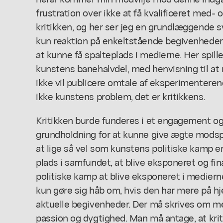
frustration over ikke at få kvalificeret med- 
kritikken, og her ser jeg en grundlæggende sv
kun reaktion på enkeltstående begivenheder, 
at kunne få spalteplads i medierne. Her spille
kunstens banehalvdel, med henvisning til at
ikke vil publicere omtale af eksperimenteren
ikke kunstens problem, det er kritikkens.
Kritikken burde funderes i et engagement og e
grundholdning for at kunne give ægte modspi
at lige så vel som kunstens politiske kamp e
plads i samfundet, at blive eksponeret og fina
politiske kamp at blive eksponeret i medierne
kun gøre sig håb om, hvis den har mere på h
aktuelle begivenheder. Der må skrives om m
passion og dygtighed. Man må antage, at kr