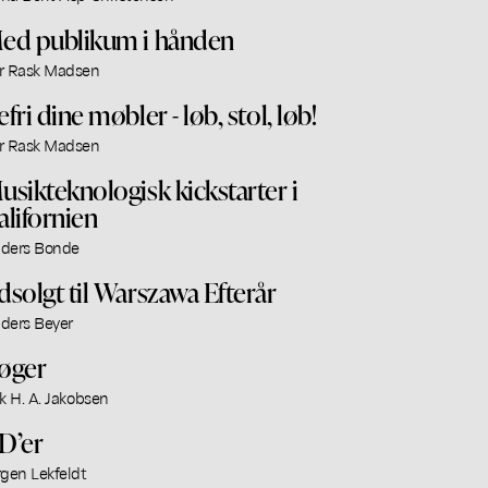
ed publikum i hånden
r Rask Madsen
efri dine møbler - løb, stol, løb!
r Rask Madsen
usikteknologisk kickstarter i
alifornien
ders Bonde
dsolgt til Warszawa Efterår
ders Beyer
øger
ik H. A. Jakobsen
D’er
rgen Lekfeldt