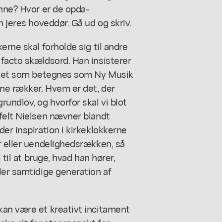
enne? Hvor er de opda-
n jeres hoveddør. Gå ud og skriv.
erne skal forholde sig til andre
facto skældsord. Han insisterer
t det som betegnes som Ny Musik
gne rækker. Hvem er det, der
undlov, og hvorfor skal vi blot
felt Nielsen nævner blandt
er inspiration i kirkeklokkerne
r eller uendelighedsrækken, så
 til at bruge, hvad han hører,
ler samtidige generation af
kan være et kreativt incitament