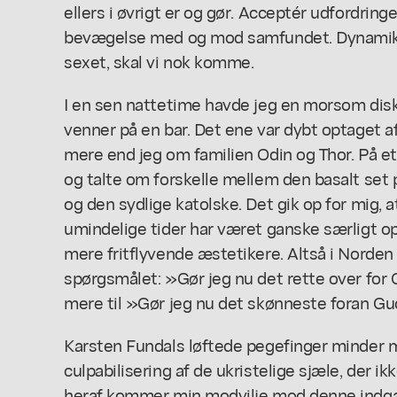
ellers i øvrigt er og gør
. Acceptér udfordringe
bevægelse med og mod samfundet. Dynamik 
sexet, skal vi nok komme.
I en sen nattetime havde jeg en morsom dis
venner på en bar. Det ene var dybt optaget a
mere end jeg om familien Odin og Thor. På e
og talte om forskelle mellem den basalt set 
og den sydlige katolske. Det gik op for mig, 
umindelige tider har været ganske særligt op
mere fritflyvende æstetikere. Altså i Norden s
spørgsmålet: »Gør jeg nu det rette over for
mere til »Gør jeg nu det skønneste foran Gu
Karsten Fundals løftede pegefinger minder
culpabilisering af de ukristelige sjæle, der ik
heraf kommer min modvilje mod denne indgang