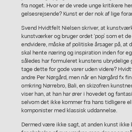
fra noget. Hvor er de vrede unge kritikere h
gelsesrejsende? Kunst er der nok af lige fora
Svend Hvidtfelt Nielsen skriver, at kunstværk
kunstværker og bruger ordet ‘pop’ som et de 
endvidere, måske af politiske årsager på, a
skal hente næring og inspiration inden for e
således har formuleret kunstens ubrydelige gr
tage dette for gode varer uden videre? Hvidt
andre Per Nørgård, men når en Nørgård fx find
omkring Nørrebro, Bali, en skizofren kunstne
viser han, at han har ører i hovedet og fantasi
selvom det ikke kommer fra hans tidligere el
komponister med klassisk uddannelse.
Dermed være ikke sagt, at anden kunst ikke 