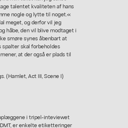
age talentet kvaliteten af hans
mme nogle og lytte til noget.«
l meget, og derfor vil jeg
og håbe, den vil blive modtaget i
iske smøre synes åbenbart at
s spalter skal forbeholdes
mener, at der også er plads til
gs.
(Hamlet, Act III, Scene I)
oplæggene i tripel-inteviewet
DMT, er enkelte etiketteringer