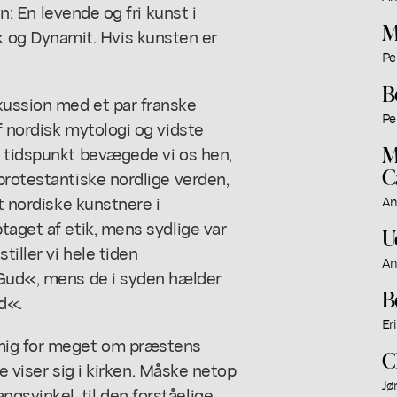
n: En levende og fri kunst i
M
og Dynamit. Hvis kunsten er
Pe
B
kussion med et par franske
Pe
f nordisk mytologi og vidste
M
t tidspunkt bevægede vi os hen,
C
protestantiske nordlige verden,
at nordiske kunstnere i
An
taget af etik, mens sydlige var
U
tiller vi hele tiden
An
 Gud«, mens de i syden hælder
B
d«.
Er
 mig for meget om præstens
C
ke viser sig i kirken. Måske netop
Jø
svinkel, til den forståelige