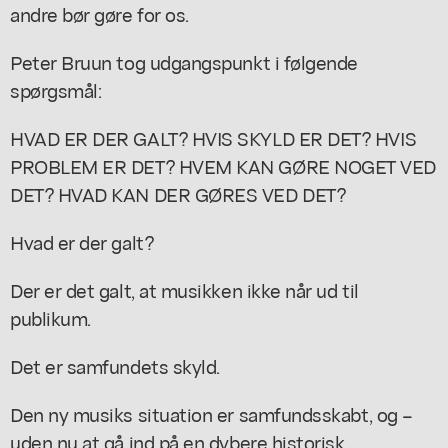
andre bør gøre for os.
Peter Bruun tog udgangspunkt i følgende
spørgsmål:
HVAD ER DER GALT? HVIS SKYLD ER DET? HVIS
PROBLEM ER DET? HVEM KAN GØRE NOGET VED
DET? HVAD KAN DER GØRES VED DET?
Hvad er der galt?
Der er det galt, at musikken ikke når ud til
publikum.
Det er samfundets skyld.
Den ny musiks situation er samfundsskabt, og –
uden nu at gå ind på en dybere historisk