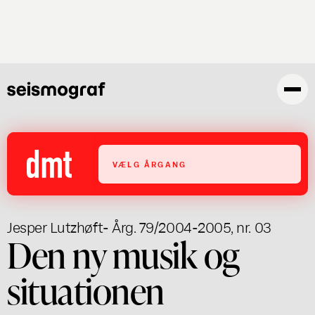
Skip
to
main
content
VÆLG ÅRGANG
Jesper Lutzhøft
- Årg. 79/2004-2005, nr. 03
Den ny musik og
situationen