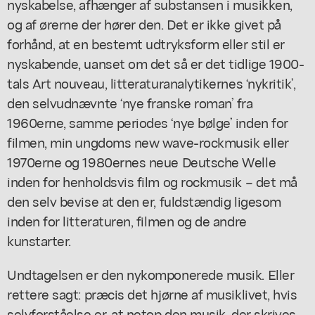
nyskabelse, afhænger af substansen i musikken,
og af ørerne der hører den. Det er ikke givet på
forhånd, at en bestemt udtryksform eller stil er
nyskabende, uanset om det så er det tidlige 1900-
tals Art nouveau, litteraturanalytikernes ‘nykritik’,
den selvudnævnte ‘nye franske roman’ fra
1960erne, samme periodes ‘nye bølge’ inden for
filmen, min ungdoms new wave-rockmusik eller
1970erne og 1980ernes
neue Deutsche Welle
inden for henholdsvis film og rockmusik – det må
den selv bevise at den er, fuldstændig ligesom
inden for litteraturen, filmen og de andre
kunstarter.
Undtagelsen er den nykomponerede musik. Eller
rettere sagt: præcis det hjørne af musiklivet, hvis
selvforståelse er, at netop den musik, der skrives