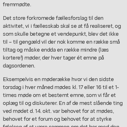
fremmødte.
Det store forkromede fællesforslag til den
aktivitet, vi i fællesskab skal se at få realiseret, og
som skulle betegne et vendepunkt, blev det ikke
til – til gengæld vil der nok komme en række små
tiltag og måske endda en række mindre (læs
kortere!) møder, der hver tager ét emne på
dagsordenen.
Eksempelvis en møderække hvor vi den sidste
torsdag i hver måned mødes kl. 17 eller 16 til et 1-
times møde om et bestemt emne, som vi får et
oplæg til og diskuterer. En af de mest slående ting
ved mødet d. 14. okt. var behovet for at mødes,
behovet for et forum og behovet for at styrke
følelsen af at være sammen om det her med den