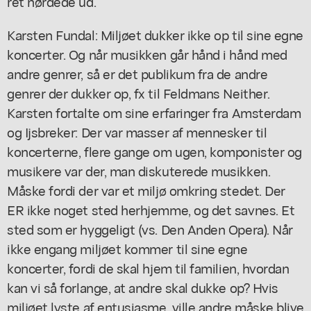
ret nørdede ud.
Karsten Fundal: Miljøet dukker ikke op til sine egne
koncerter. Og når musikken går hånd i hånd med
andre genrer, så er det publikum fra de andre
genrer der dukker op, fx til Feldmans
Neither
.
Karsten fortalte om sine erfaringer fra Amsterdam
og Ijsbreker: Der var masser af mennesker til
koncerterne, flere gange om ugen, komponister og
musikere var der, man diskuterede musikken.
Måske fordi der var et miljø omkring stedet. Der
ER ikke noget sted herhjemme, og det savnes. Et
sted som er hyggeligt (vs. Den Anden Opera). Når
ikke engang miljøet kommer til sine egne
koncerter, fordi de skal hjem til familien, hvordan
kan vi så forlange, at andre skal dukke op? Hvis
miljøet lyste af entusiasme, ville andre måske blive