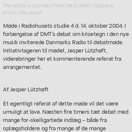
The article is scanned from the printed magazine;
errors may occur
Møde i Radiohusets studie 4 d. 14. oktober 2004. I
forlængelse af DMT’s debat om krisetegn i den nye
musik inviterede Danmarks Radio til debatmøde.
Initiativtageren til mødet, Jesper Lützhøft,
viderebringer her et kommenterende referat fra
arrangementet.
Af Jesper Lützhøft
Et egentligt referat af dette møde vil det være
umuligt at lave. Næsten fire timers tæt debat med
mange for-skelligartede indlæg – både fra
oplægsholdere og fra mange af de mange