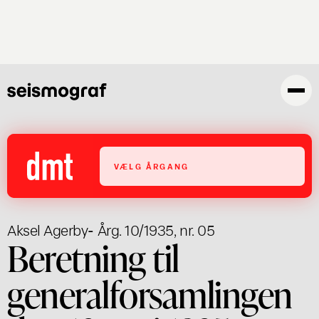
Skip
to
main
content
VÆLG ÅRGANG
Aksel Agerby
- Årg. 10/1935, nr. 05
Beretning til
generalforsamlingen