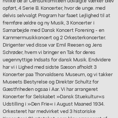
hvilke de af Censurkomitéen udvalgte Værker blev
opført, 4 Serie B. Koncerter, hvor de unge. med
delvis selvvalgt Program har faaet Lejlighed til at
fremføre ældre og ny Musik, 3 Koncerter i
Samarbejde med Dansk Koncert Forening - en
Karnmerrnusikkoncert og 2 Orkesterkoncerter.
Dirigenter ved disse var Emil Reesen og Jens
Schrøder, hvem vi bringer en Tak for deres
uegennyttige Indsats for dansk Musik. Endvidere
har vi i Lighed med sidste Sæson afholdt 3
Koncerter paa Thorvaldsens Museum, og vi takker
Museets Bestyrelse og Direktør Schultz for
Gæstfriheden ogsaa i Aar. Vi har arrangeret
Koncerter for Selskabet »Dansk Stuekultur«s
Udstilling i »Den Frie« i August Maaned 1934.
Orkesteret har medvirket ved 3 historiske